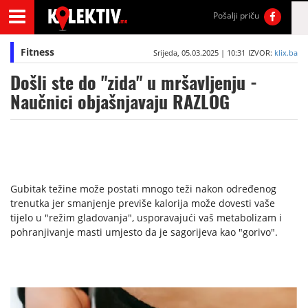
Pošalji priču
Fitness
Srijeda, 05.03.2025 | 10:31
IZVOR:
klix.ba
Došli ste do "zida" u mršavljenju -
Naučnici objašnjavaju RAZLOG
Gubitak težine može postati mnogo teži nakon određenog
trenutka jer smanjenje previše kalorija može dovesti vaše
tijelo u "režim gladovanja", usporavajući vaš metabolizam i
pohranjivanje masti umjesto da je sagorijeva kao "gorivo".