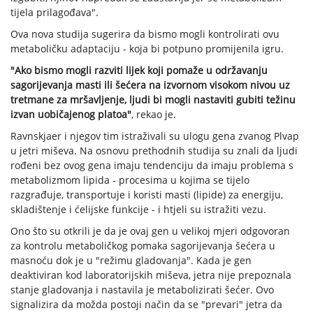
tijela prilagođava".
Ova nova studija sugerira da bismo mogli kontrolirati ovu
metaboličku adaptaciju - koja bi potpuno promijenila igru.
"Ako bismo mogli razviti lijek koji pomaže u održavanju
sagorijevanja masti ili šećera na izvornom visokom nivou uz
tretmane za mršavljenje, ljudi bi mogli nastaviti gubiti težinu
izvan uobičajenog platoa"
, rekao je.
Ravnskjaer i njegov tim istraživali su ulogu gena zvanog Plvap
u jetri miševa. Na osnovu prethodnih studija su znali da ljudi
rođeni bez ovog gena imaju tendenciju da imaju problema s
metabolizmom lipida - procesima u kojima se tijelo
razgrađuje, transportuje i koristi masti (lipide) za energiju,
skladištenje i ćelijske funkcije - i htjeli su istražiti vezu.
Ono što su otkrili je da je ovaj gen u velikoj mjeri odgovoran
za kontrolu metaboličkog pomaka sagorijevanja šećera u
masnoću dok je u "režimu gladovanja". Kada je gen
deaktiviran kod laboratorijskih miševa, jetra nije prepoznala
stanje gladovanja i nastavila je metabolizirati šećer. Ovo
signalizira da možda postoji način da se "prevari" jetra da