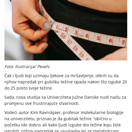
Foto: Ilustracija/ Pexels
Čak i ljudi koji uzimaju ljekove za mršavljenje, otkrili su da
njihov napredak pri gubitku težine opada nakon što izgube 20
do 25 posto svoje težine.
Sada, nova studija sa Univerziteta Južne Danske nudi nadu za
promjenu ove frustrirajuće stvarnosti.
Vodeći autor Kim Ravnskjaer, profesor molekularne biologije
na univerzitetu, priznao je da gubitak težine "obično u
početku ide dobro, ali kako ljudi izgube dio težine koju žele
izgubiti, njihov napredak se zaustavlja jer se metabolizam