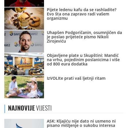
Pijete ledenu kafu da se rashladite?
Evo šta ona zapravo radi vašem
organizmu
Uhapšen Podgoričanin, osumnjičen da
je poslao prijeteće pismo Nikoli
Zirojeviću
Objavljene plate u Skupštini: Mandić
na vrhu, pojedinim poslanicima i više
od 800 eura dodatka
IzVOLIte prati vaš ljetnji ritam
NAJNOVIJE
VIJESTI
ASK: Kljajiću nije dato ni usmeno ni
pisano mišljenje o sukobu interesa