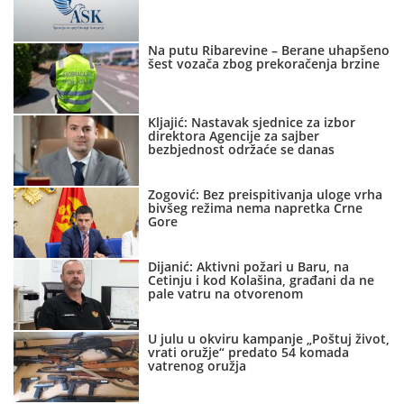
Na putu Ribarevine – Berane uhapšeno
šest vozača zbog prekoračenja brzine
Kljajić: Nastavak sjednice za izbor
direktora Agencije za sajber
bezbjednost održaće se danas
Zogović: Bez preispitivanja uloge vrha
bivšeg režima nema napretka Crne
Gore
Dijanić: Aktivni požari u Baru, na
Cetinju i kod Kolašina, građani da ne
pale vatru na otvorenom
U julu u okviru kampanje „Poštuj život,
vrati oružje“ predato 54 komada
vatrenog oružja