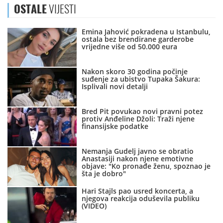
OSTALE
VIJESTI
Emina Jahović pokradena u Istanbulu,
ostala bez brendirane garderobe
vrijedne više od 50.000 eura
Nakon skoro 30 godina počinje
suđenje za ubistvo Tupaka Šakura:
Isplivali novi detalji
Bred Pit povukao novi pravni potez
protiv Anđeline Džoli: Traži njene
finansijske podatke
Nemanja Gudelj javno se obratio
Anastasiji nakon njene emotivne
objave: "Ko pronađe ženu, spoznao je
šta je dobro"
Hari Stajls pao usred koncerta, a
njegova reakcija oduševila publiku
(VIDEO)