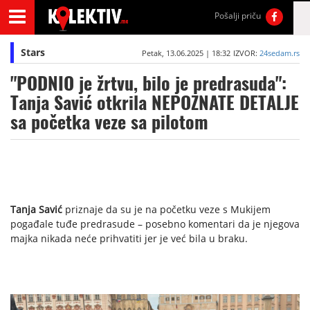
Pošalji priču
Stars
Petak, 13.06.2025 | 18:32
IZVOR:
24sedam.rs
"PODNIO je žrtvu, bilo je predrasuda":
Tanja Savić otkrila NEPOZNATE DETALJE
sa početka veze sa pilotom
Tanja Savić
priznaje da su je na početku veze s Mukijem
pogađale tuđe predrasude – posebno komentari da je njegova
majka nikada neće prihvatiti jer je već bila u braku.