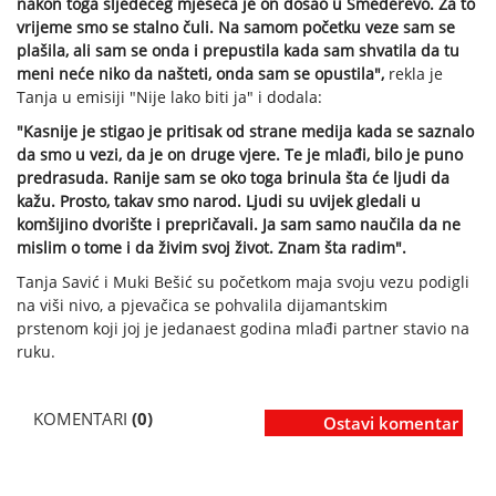
nakon toga sljedećeg mjeseca je on došao u Smederevo. Za to
vrijeme smo se stalno čuli. Na samom početku veze sam se
plašila, ali sam se onda i prepustila kada sam shvatila da tu
meni neće niko da našteti, onda sam se opustila",
rekla je
Tanja u emisiji "Nije lako biti ja" i dodala:
"Kasnije je stigao je pritisak od strane medija kada se saznalo
da smo u vezi, da je on druge vjere. Te je mlađi, bilo je puno
predrasuda. Ranije sam se oko toga brinula šta će ljudi da
kažu. Prosto, takav smo narod. Ljudi su uvijek gledali u
komšijino dvorište i prepričavali. Ja sam samo naučila da ne
mislim o tome i da živim svoj život. Znam šta radim".
Tanja Savić i Muki Bešić su početkom maja svoju vezu podigli
na viši nivo, a pjevačica se pohvalila dijamantskim
prstenom koji joj je jedanaest godina mlađi partner stavio na
ruku.
KOMENTARI
(0)
Ostavi komentar