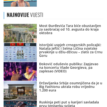
NAJNOVIJE
VIJESTI
Most Đurđevića Tara biće obustavljen
za saobraćaj od 10. avgusta do kraja
oktobra
Istorijski uspjeh crnogorskih policajki:
Nataša Jeftić i Selma Ličina svjetske
prvakinje u džiu-džicuu – zlato za Crnu
Goru
Đoković oduševio publiku: Zapjevao
na koncertu Vlade Georgieva, pa
zaplesao (VIDEO)
Državljanka Srbije osumnjičena da je u
Big Fashionu ukrala robu vrijednu
1.200 eura
Ruskinja peti put u karijeri savladala
prvu teniserku svijeta