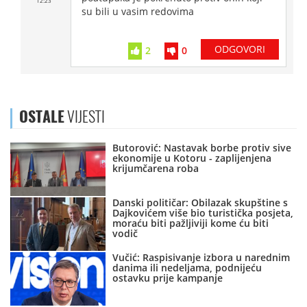
12:23
su bili u vasim redovima
ODGOVORI
2
0
OSTALE
VIJESTI
Butorović: Nastavak borbe protiv sive
ekonomije u Kotoru - zaplijenjena
krijumčarena roba
Danski političar: Obilazak skupštine s
Dajkovićem više bio turistička posjeta,
moraću biti pažljiviji kome ću biti
vodič
Vučić: Raspisivanje izbora u narednim
danima ili nedeljama, podnijeću
ostavku prije kampanje