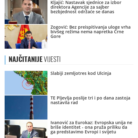
Kljajić: Nastavak sjednice za izbor
direktora Agencije za sajber
bezbjednost održaće se danas
Zogović: Bez preispitivanja uloge vrha
bivšeg režima nema napretka Crne
Gore
NAJČITANIJE
VIJESTI
Slabiji zemljotres kod Ulcinja
TE Pljevlja poslije tri i po dana zastoja
nastavila rad
Ivanović za Eurokaz: Evropska unija ne
briše identitet - ona pruža priliku da
ga predstavimo Evropi i svijetu