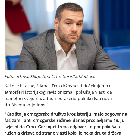
Foto: arhiva, Skupština Crne Gore/M.Matković
Kako je istakao, "danas Dan državnosti dočekujemo u
atmosferi istorijskog revizionizma i pokušaja vlasti da
nametnu svoju nazadnu i poraženu politiku kao novu
društvenu vrijednost".
"Kao što je crnogorsko društvo kroz istoriju imalo odgovor na
fašizam i anti-crnogorske režime, danas proslavljamo 13. jul
svjesni da Crnoj Gori opet treba odgovor i otpor pokušaju
rušenja države od strane vlasti kojoj je neka druga država