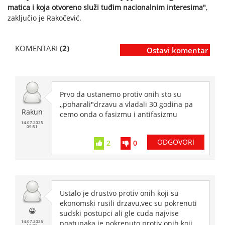
matica i koja otvoreno služi tuđim nacionalnim interesima"
,
zaključio je Rakočević.
KOMENTARI
(2)
Ostavi komentar
Prvo da ustanemo protiv onih sto su
,,poharali"drzavu a vladali 30 godina pa
Rakun
cemo onda o fasizmu i antifasizmu
14.07.2025
09:51
ODGOVORI
2
0
Ustalo je drustvo protiv onih koji su
ekonomski rusili drzavu,vec su pokrenuti
😀
sudski postupci ali gle cuda najvise
14.07.2025
poatupaka je pokrenuto protiv onih koji