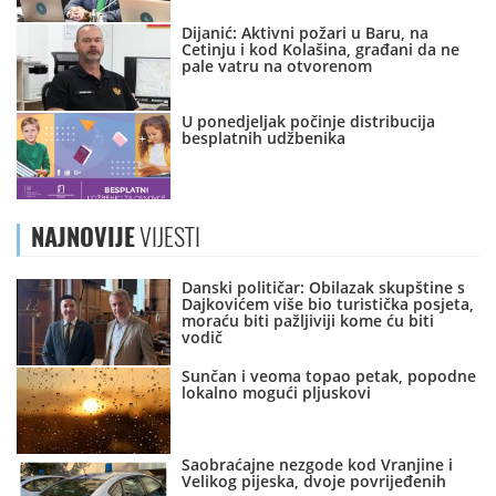
Dijanić: Aktivni požari u Baru, na
Cetinju i kod Kolašina, građani da ne
pale vatru na otvorenom
U ponedjeljak počinje distribucija
besplatnih udžbenika
NAJNOVIJE
VIJESTI
Danski političar: Obilazak skupštine s
Dajkovićem više bio turistička posjeta,
moraću biti pažljiviji kome ću biti
vodič
Sunčan i veoma topao petak, popodne
lokalno mogući pljuskovi
Saobraćajne nezgode kod Vranjine i
Velikog pijeska, dvoje povrijeđenih