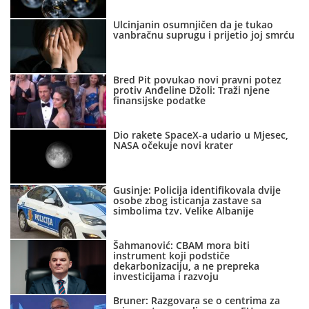
Ulcinjanin osumnjičen da je tukao
vanbračnu suprugu i prijetio joj smrću
Bred Pit povukao novi pravni potez
protiv Anđeline Džoli: Traži njene
finansijske podatke
Dio rakete SpaceX-a udario u Mjesec,
NASA očekuje novi krater
Gusinje: Policija identifikovala dvije
osobe zbog isticanja zastave sa
simbolima tzv. Velike Albanije
Šahmanović: CBAM mora biti
instrument koji podstiče
dekarbonizaciju, a ne prepreka
investicijama i razvoju
Bruner: Razgovara se o centrima za