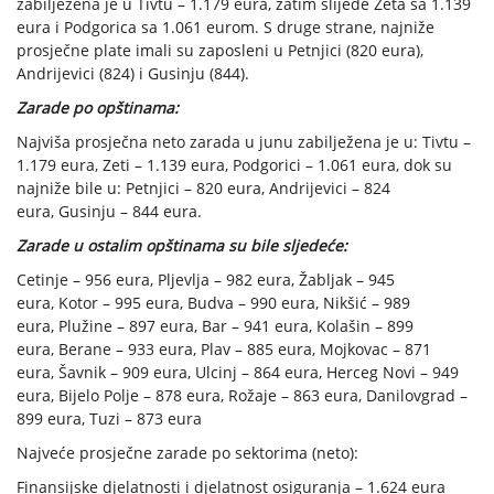
zabilježena je u Tivtu – 1.179 eura, zatim slijede Zeta sa 1.139
eura i Podgorica sa 1.061 eurom. S druge strane, najniže
prosječne plate imali su zaposleni u Petnjici (820 eura),
Andrijevici (824) i Gusinju (844).
Zarade po opštinama:
Najviša prosječna neto zarada u junu zabilježena je u: Tivtu –
1.179 eura, Zeti – 1.139 eura, Podgorici – 1.061 eura, dok su
najniže bile u: Petnjici – 820 eura, Andrijevici – 824
eura, Gusinju – 844 eura.
Zarade u ostalim opštinama su bile sljedeće:
Cetinje – 956 eura, Pljevlja – 982 eura, Žabljak – 945
eura, Kotor – 995 eura, Budva – 990 eura, Nikšić – 989
eura, Plužine – 897 eura, Bar – 941 eura, Kolašin – 899
eura, Berane – 933 eura, Plav – 885 eura, Mojkovac – 871
eura, Šavnik – 909 eura, Ulcinj – 864 eura, Herceg Novi – 949
eura, Bijelo Polje – 878 eura, Rožaje – 863 eura, Danilovgrad –
899 eura, Tuzi – 873 eura
Najveće prosječne zarade po sektorima (neto):
Finansijske djelatnosti i djelatnost osiguranja – 1.624 eura