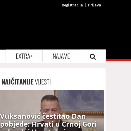
Registracija
Prijava
EXTRA+
NAJAVE
NAJČITANIJE
VIJESTI
Vuksanović čestitao Dan
pobjede: Hrvati u Crnoj Gori