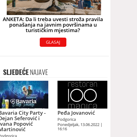
ANKETA: Da li treba uvesti stroža pravila
ponašanja na javnim površinama u
turističkim mjestima?
GLASAJ
SLJEDEĆE
NAJAVE
Bavaria City Party -
Peđa Jovanović
Dejan Seferović i
Podgorica
Ivana Popović
Ponedjeljak, 13.06.2022 |
Martinović
16:16
Podgorica