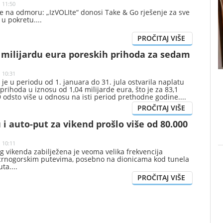
| 11:50
e na odmoru: „IzVOLIte“ donosi Take & Go rješenje za sve
e u pokretu.
 milijardu eura poreskih prihoda za sedam
| 10:31
je u periodu od 1. januara do 31. jula ostvarila naplatu
prihoda u iznosu od 1,04 milijarde eura, što je za 83,1
 9 odsto više u odnosu na isti period prethodne godine.
 i auto-put za vikend prošlo više od 80.000
| 10:11
 vikenda zabilježena je veoma velika frekvencija
crnogorskim putevima, posebno na dionicama kod tunela
uta.