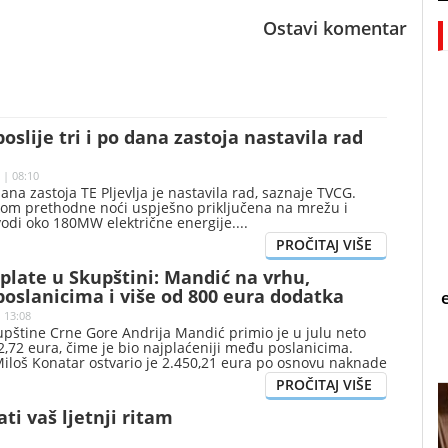
Ostavi komentar
poslije tri i po dana zastoja nastavila rad
 | 08:10
 dana zastoja TE Pljevlja je nastavila rad, saznaje TVCG.
okom prethodne noći uspješno priključena na mrežu i
vodi oko 180MW električne energije.
plate u Skupštini: Mandić na vrhu,
oslanicima i više od 800 eura dodatka
| 13:08
upštine Crne Gore Andrija Mandić primio je u julu neto
,72 eura, čime je bio najplaćeniji među poslanicima.
Miloš Konatar ostvario je 2.450,21 eura po osnovu naknade
 funkcije, pokazuju podaci o julskim primanjima koje je
ina Crne Gore.
ati vaš ljetnji ritam