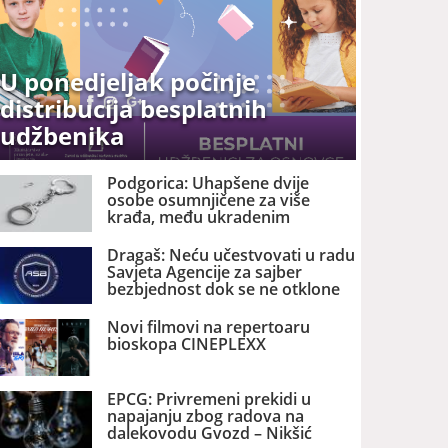
U ponedjeljak počinje
distribucija besplatnih
udžbenika
Podgorica: Uhapšene dvije
osobe osumnjičene za više
krađa, među ukradenim
stvarima trotinet, bicikl i 1.100
eura
Dragaš: Neću učestvovati u radu
Savjeta Agencije za sajber
bezbjednost dok se ne otklone
nezakonitosti
Novi filmovi na repertoaru
bioskopa CINEPLEXX
EPCG: Privremeni prekidi u
napajanju zbog radova na
dalekovodu Gvozd – Nikšić