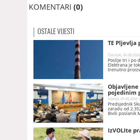
KOMENTARI
(0)
OSTALE
VIJESTI
TE Pljevlja 
Četvrtak, 06.08.2026
Poslije tri i po
Elektrana je t
trenutno proiz
Objavljene 
pojedinim p
Srijeda, 05.08.2026 
Predsjednik Sk
zaradu od 2.352
Bivši poslanik 
nakon prestanka
objavila Skupšt
IzVOLIte pr