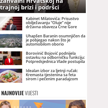
zahvalni Hrvatskoj na
trajnoj brizi i podršci
Kabinet Milatovića: Prisustvo
obilježavanju “Oluje” nije
državna obaveza Crne Gore
Uhapšen Baranin osumnjičen da
je pobjegao nakon što je
automobilom oborio
petogodišnje dijete
Borovinić Bojović podnijela
ostavku na odborničku funkciju:
Potpredsjednica Vlade postupila
po mišljenju ASK
Idealan izbor za ljetnji ručak:
Kremasta tjestenina sa feta
sirom i pečenim paradajzom
NAJNOVIJE
VIJESTI