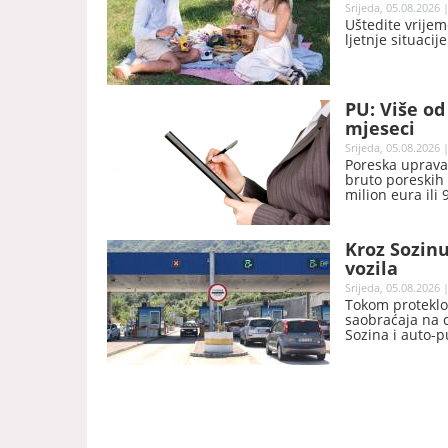
Srijeda, 05.08.2026 
Uštedite vrijem
ljetnje situacij
PU: Više od
mjeseci
Srijeda, 05.08.2026 
Poreska uprava 
bruto poreskih 
milion eura ili
Kroz Sozinu
vozila
Srijeda, 05.08.2026 
Tokom proteklog
saobraćaja na 
Sozina i auto-p