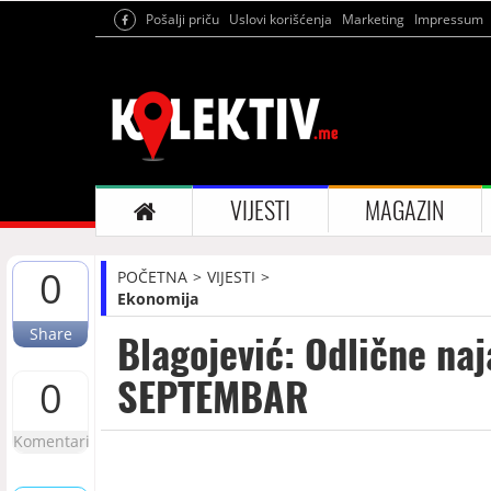
Pošalji priču
Uslovi korišćenja
Marketing
Impressum
VIJESTI
MAGAZIN
0
POČETNA
VIJESTI
Ekonomija
Share
Blagojević: Odlične na
SEPTEMBAR
0
Komentari