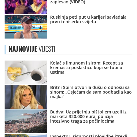
zaplesao (VIDEO)
Ruskinja peti put u karijeri savladala
prvu teniserku svijeta
NAJNOVIJE
VIJESTI
Kolač s limunom i sirom: Recept za
kremastu poslasticu koja se topi u
ustima
Britni Spirs otvorila dušu o odnosu sa
sinom: „Osjećam da sam podbacila kao
majka“
Budva: Uz prijetnju pištoljem uzeli iz
marketa 320.000 eura, policija
intezivno traga za počiniocima
Inspektori sigurnosti plovidbe izrekli