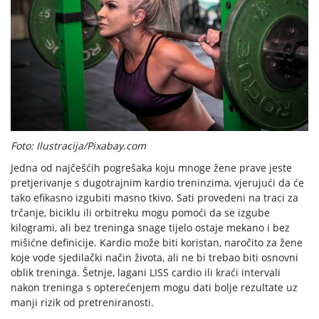
Foto: Ilustracija/Pixabay.com
Jedna od najčešćih pogrešaka koju mnoge žene prave jeste
pretjerivanje s dugotrajnim kardio treninzima, vjerujući da će
tako efikasno izgubiti masno tkivo. Sati provedeni na traci za
trčanje, biciklu ili orbitreku mogu pomoći da se izgube
kilogrami, ali bez treninga snage tijelo ostaje mekano i bez
mišićne definicije. Kardio može biti koristan, naročito za žene
koje vode sjedilački način života, ali ne bi trebao biti osnovni
oblik treninga. Šetnje, lagani LISS cardio ili kraći intervali
nakon treninga s opterećenjem mogu dati bolje rezultate uz
manji rizik od pretreniranosti.