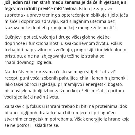
Još jedan raširen strah među ženama je da će ih vježbanje s
tegovima učiniti previše mišićavima.
Istina je zapravo
suprotna - upravo trening s opterećenjem oblikuje tijelo, jača
mišiće i doprinosi zdravlju. Rad s laganim utezima bez
izazova neće donijeti promjene koje mnoge žele postići.
Čučnjevi, potisci, vučenja i druge višezglobne vježbe
doprinose i funkcionalnosti u svakodnevnom životu. Fokus
treba biti na pravilnom izvođenju, progresiji i individualnom
pristupu, a ne na izbjegavanju težine iz straha od
"nabildovanog" izgleda.
Na društvenim mrežama često se mogu vidjeti "zdravi"
recepti puni voća, zobenih pahuljica, chia i lanenih sjemenki.
Iako takvi obroci izgledaju primamljivo i energetski bogato,
nisu uvijek najbolji izbor za ženu koja želi smršati, a pritom
vodi sjedilački način života.
Za takav cilj, fokus u ishrani trebao bi biti na proteinima, dok
bi unos ugljinohidrata trebao biti umjeren i prilagođen
stvarnim energetskim potrebama. Višak energije iz hrane koja
se ne potroši - skladište se.