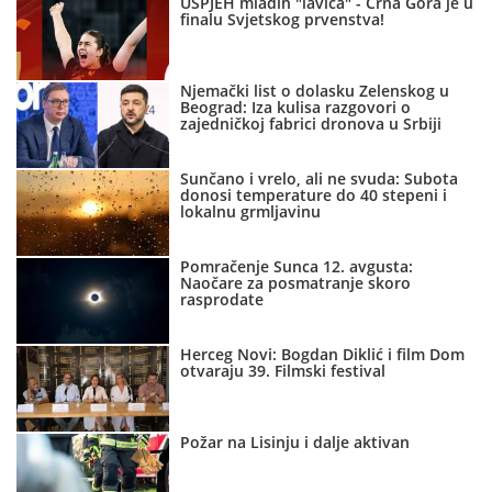
USPJEH mladih "lavica" - Crna Gora je u
finalu Svjetskog prvenstva!
Njemački list o dolasku Zelenskog u
Beograd: Iza kulisa razgovori o
zajedničkoj fabrici dronova u Srbiji
Sunčano i vrelo, ali ne svuda: Subota
donosi temperature do 40 stepeni i
lokalnu grmljavinu
Pomračenje Sunca 12. avgusta:
Naočare za posmatranje skoro
rasprodate
Herceg Novi: Bogdan Diklić i film Dom
otvaraju 39. Filmski festival
Požar na Lisinju i dalje aktivan