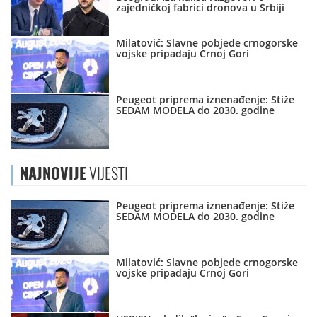
zajedničkoj fabrici dronova u Srbiji
Milatović: Slavne pobjede crnogorske
vojske pripadaju Crnoj Gori
Peugeot priprema iznenađenje: Stiže
SEDAM MODELA do 2030. godine
NAJNOVIJE
VIJESTI
Peugeot priprema iznenađenje: Stiže
SEDAM MODELA do 2030. godine
Milatović: Slavne pobjede crnogorske
vojske pripadaju Crnoj Gori