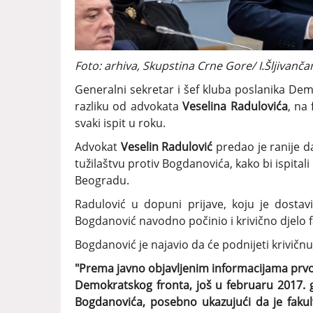
Foto: arhiva, Skupstina Crne Gore/ I.Šljivanča
Generalni sekretar i šef kluba poslanika De
razliku od advokata
Veselina Radulovića
, na
svaki ispit u roku.
Advokat
Veselin Radulović
predao je ranije 
tužilaštvu protiv Bogdanovića, kako bi ispita
Beogradu.
Radulović u dopuni prijave, koju je dosta
Bogdanović navodno počinio i krivično djelo fa
Bogdanović je najavio da će podnijeti krivičnu
"Prema javno objavljenim informacijama prvo 
Demokratskog fronta, još u februaru 2017. 
Bogdanovića, posebno ukazujući da je fakul