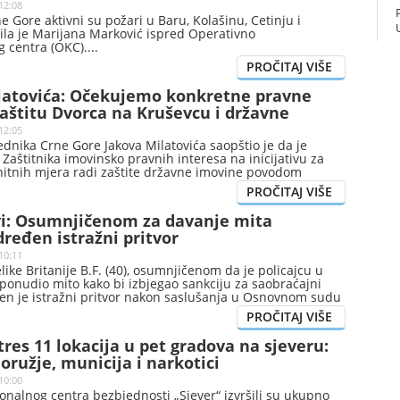
12:08
ne Gore aktivni su požari u Baru, Kolašinu, Cetinju i
ila je Marijana Marković ispred Operativno
 centra (OKC).
latovića: Očekujemo konkretne pravne
aštitu Dvorca na Kruševcu i državne
12:05
dnika Crne Gore Jakova Milatovića saopštio je da je
Zaštitnika imovinsko pravnih interesa na inicijativu za
itnih mjera radi zaštite državne imovine povodom
nama i dopunama Zakona o statusu potomaka dinastije
. Navode da iz odgovora Zaštitnika nije moguće utvrditi
na pravna analiza zakonskih izmjena, da li smatra da
i: Osumnjičenom za davanje mita
asnost sa Ustavom i zakonima, koje pravne mogućnosti
dređen istražni pritvor
hoće li i kada donijeti odluku o eventualnom pokretanju
 Ustavnim sudom.
10:11
like Britanije B.F. (40), osumnjičenom da je policajcu u
onudio mito kako bi izbjegao sankciju za saobraćajni
đen je istražni pritvor nakon saslušanja u Osnovnom sudu
tres 11 lokacija u pet gradova na sjeveru:
ružje, municija i narkotici
10:00
onalnog centra bezbjednosti „Sjever“ izvršili su ukupno