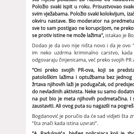
Položio svaki ispit u roku. Prisustvovao sva
svim vježabama. Položio svaki kolokvijum, iza
okviru nastave. Bio moderator na predmetu U
sve to sam postigao ne korupcijom, ne preko gu
se protiv istine ne može lažima",
istakao je B
Dodao je da ovo nije ništa novo i da je ovo
im neko uzdrma kriminalno carstvo, kada 
odgovaraju činjenicama, već preko svojih PR 
“Oni preko svojih PR-ova, koji se predst
patološkim lažima i optužbama bez jednog 
žrtava njihovih laži je podugačak, od predsjed
do nevladinih aktivista. Neke su samo dodatno 
na put bio je meta njihovih podmetačina. I s
zaustaviti. Ali ovog puta su nagazili na pogre
Bogdanović je poručio da će sad vidjeti šta zn
“šta znači kada istina uzvrati”.
“A, Radulovića, bivšeg policajaca koji je 