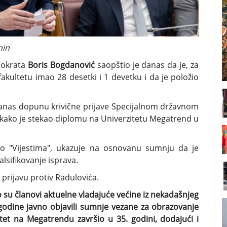
nin
mokrata
Boris Bogdanović
saopštio je danas da je, za
 fakultetu imao 28 desetki i 1 devetku i da je položio
danas dopunu krivične prijave Specijalnom državnom
li kako je stekao diplomu na Univerzitetu Megatrend u
vio "Vijestima", ukazuje na osnovanu sumnju da je
lsifikovanje isprava.
 prijavu protiv Radulovića.
su članovi aktuelne vladajuće većine iz nekadašnjeg
godine javno objavili sumnje vezane za obrazovanje
tet na Megatrendu završio u 35. godini, dodajući i