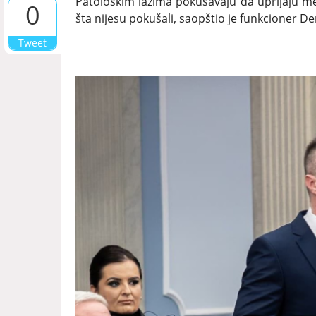
Patološkim lažima pokušavaju da uprljaju m
0
šta nijesu pokušali, saopštio je funkcioner D
Tweet