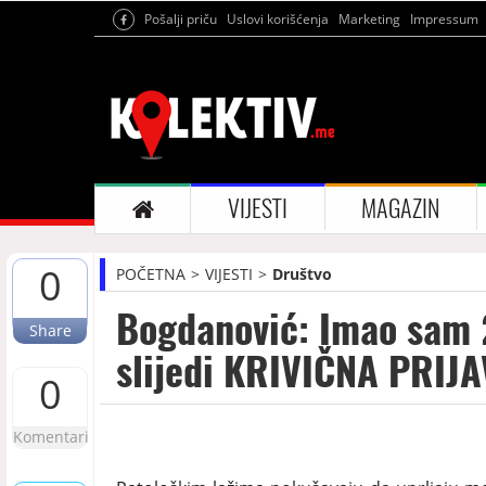
Pošalji priču
Uslovi korišćenja
Marketing
Impressum
VIJESTI
MAGAZIN
0
POČETNA
VIJESTI
Društvo
Bogdanović: Imao sam 
Share
slijedi KRIVIČNA PRIJ
0
Komentari