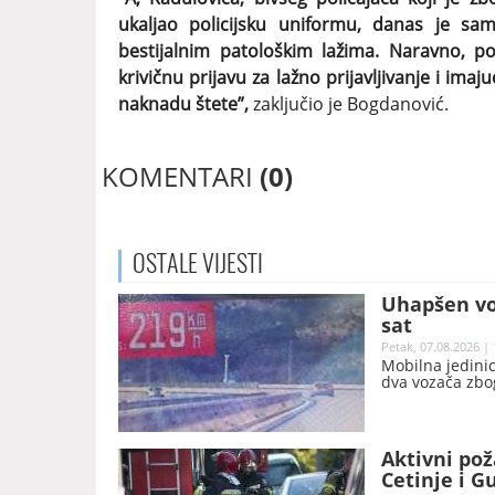
ukaljao policijsku uniformu, danas je sam
bestijalnim patološkim lažima. Naravno, p
krivičnu prijavu za lažno prijavljivanje i imaj
naknadu štete”,
zaključio je Bogdanović.
KOMENTARI
(0)
OSTALE
VIJESTI
Uhapšen vo
sat
Petak, 07.08.2026 | 
Mobilna jedinic
dva vozača zbo
Aktivni pož
Cetinje i G