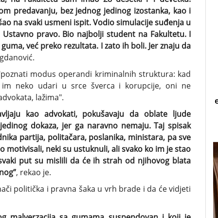
kom predavanju, bez jednog jedinog izostanka, kao i
šao na svaki usmeni ispit. Vodio simulacije suđenja u
stavno pravo. Bio najbolji student na Fakultetu. I
ma, već preko rezultata. I zato ih boli. Jer znaju da
ogdanović.
 "poznati modus operandi kriminalnih struktura: kad
im neko udari u srce šverca i korupcije, oni ne
advokata, lažima".
avljaju kao advokati, pokušavaju da oblate ljude
jedinog dokaza, jer ga naravno nemaju. Taj spisak
nika partija, politačara, poslanika, ministara, pa sve
motivisali, neki su ustuknuli, ali svako ko im je stao
vaki put su mislili da će ih strah od njihovog blata
šnog”
, rekao je.
ači politička i pravna šaka u vrh brade i da će vidjeti
zbog malverzacija sa gumama suspendovan i koji je