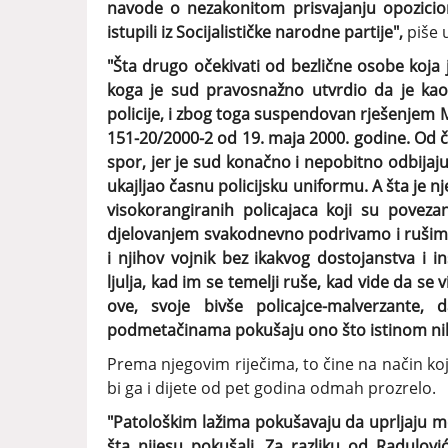
navode o nezakonitom prisvajanju opozici
istupili iz Socijalističke narodne partije",
piše u
"Šta drugo očekivati od bezlične osobe koja 
koga je sud pravosnažno utvrdio da je kao
policije, i zbog toga suspendovan rješenjem M
151-20/2000-2 od 19. maja 2000. godine. Od čov
spor, jer je sud konačno i nepobitno odbijajuć
ukajljao časnu policijsku uniformu. A šta je 
visokorangiranih policajaca koji su poveza
djelovanjem svakodnevno podrivamo i rušimo
i njihov vojnik bez ikakvog dostojanstva i i
ljulja, kad im se temelji ruše, kad vide da se 
ove, svoje bivše policajce-malverzante,
podmetačinama pokušaju ono što istinom nik
Prema njegovim riječima, to čine na način koji 
bi ga i dijete od pet godina odmah prozrelo.
"Patološkim lažima pokušavaju da uprljaju m
šta nijesu pokušali. Za razliku od Radulov