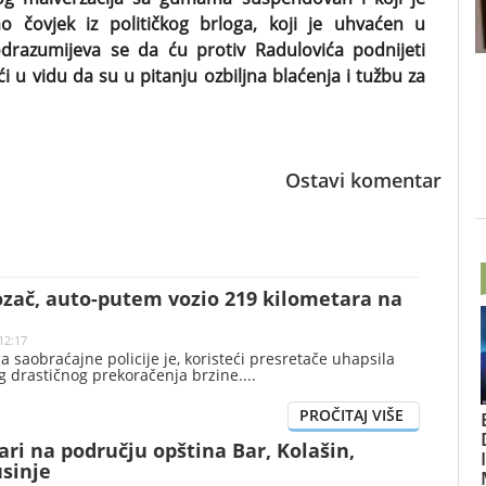
o čovjek iz političkog brloga, koji je uhvaćen u
odrazumijeva se da ću protiv Radulovića podnijeti
ući u vidu da su u pitanju ozbiljna blaćenja i tužbu za
Ostavi komentar
zač, auto-putem vozio 219 kilometara na
12:17
a saobraćajne policije je, koristeći presretače uhapsila
g drastičnog prekoračenja brzine.
ari na području opština Bar, Kolašin,
usinje