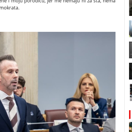
ene i moju porodicu, jer me nemaju ni za šta, nema
emokrata.