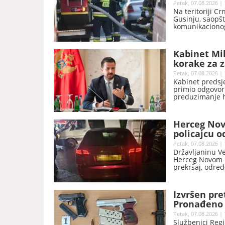
Petak, 07.08.2026 | 
Na teritoriji Cr
Gusinju, saopšt
komunikacionog
Kabinet Mi
korake za z
imovine
Petak, 07.08.2026 | 
Kabinet predsje
primio odgovor 
preduzimanje h
Zakona o izmje
Petrović Njegoš
da li je izvrše
Herceg Nov
postoji nesagl
policajcu o
razmatra, niti 
postupka pred
Petak, 07.08.2026 | 
Državljaninu Ve
Herceg Novom p
prekršaj, odre
u tom gradu.
Izvršen pre
Pronađeno o
Petak, 07.08.2026 | 
Službenici Regi