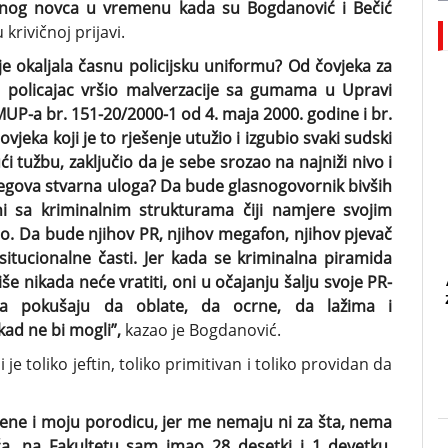
onog novca u vremenu kada su Bogdanović i Bečić
 krivičnoj prijavi.
je okaljala časnu policijsku uniformu? Od čovjeka za
 policajac vršio malverzacije sa gumama u Upravi
UP-a br. 151-20/2000-1 od 4. maja 2000. godine i br.
jeka koji je to rješenje utužio i izgubio svaki sudski
i tužbu, zaključio da je sebe srozao na najniži nivo i
njegova stvarna uloga? Da bude glasnogovornik bivših
ni sa kriminalnim strukturama čiji namjere svojim
. Da bude njihov PR, njihov megafon, njihov pjevač
nsitucionalne časti. Jer kada se kriminalna piramida
više nikada neće vratiti, oni u očajanju šalju svoje PR-
 da pokušaju da oblate, da ocrne, da lažima i
ad ne bi mogli”,
kazao je Bogdanović.
je toliko jeftin, toliko primitivan i toliko providan da
ene i moju porodicu, jer me nemaju ni za šta, nema
ića, na Fakultetu sam imao 28 desetki i 1 devetku.