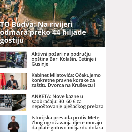
TO Budva: Na rivijeri
odmara preko 44 hiljade
gostiju
Aktivni požari na području
opština Bar, Kolašin, Cetinje i
Gusinje
Kabinet Milatovića: Očekujemo
konkretne pravne korake za
zaštitu Dvorca na Kruševcu i
državne imovine
ANKETA: Nove kazne u
saobraćaju: 30–60 € za
nepoštovanje pješačkog prelaza
i do 250 € za korišćenje telefona
u vožnji – da li su opravdane?
Istorijska presuda protiv Mete:
Zbog ugrožavanja djece moraju
da plate gotovo milijardu dolara