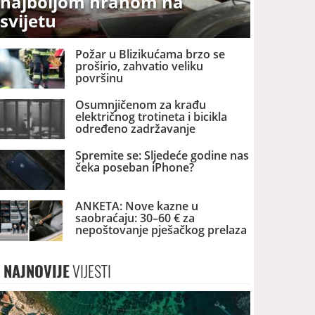
najboljom hranom na
svijetu
Požar u Blizikućama brzo se
proširio, zahvatio veliku
površinu
Osumnjičenom za krađu
električnog trotineta i bicikla
određeno zadržavanje
Spremite se: Sljedeće godine nas
čeka poseban iPhone?
ANKETA: Nove kazne u
saobraćaju: 30–60 € za
nepoštovanje pješačkog prelaza
i do 250 € za korišćenje telefona
u vožnji – da li su opravdane?
NAJNOVIJE
VIJESTI