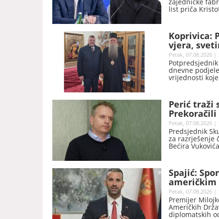
zajedničke fabr
list priča Krist
Ukrajinu.
Koprivica: P
vjera, svet
Petak, 07.08.2026 | 
Potpredsjednik 
dnevne podjele 
vrijednosti koj
Perić traži
Prekoračili
naziva NB
Petak, 07.08.2026 | 
Predsjednik Sk
za razrješenje 
Bećira Vukovića
prekoračili svo
ustanove.
Spajić: Sp
američkim 
tehnologij
Petak, 07.08.2026 | 
Premijer Milojk
Američkih Drža
diplomatskih o