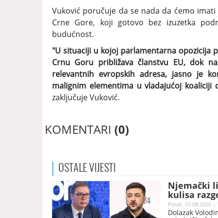
Vuković poručuje da se nada da ćemo imati
Crne Gore, koji gotovo bez izuzetka pod
budućnost.
"U situaciji u kojoj parlamentarna opozicija 
Crnu Goru približava članstvu EU, dok nam
relevantnih evropskih adresa, jasno je k
malignim elementima u vladajućoj koaliciji
zaključuje Vuković.
KOMENTARI
(0)
OSTALE
VIJESTI
Njemački li
kulisa razg
Petak, 07.08.2026 | 
Dolazak Volodim