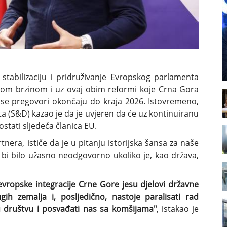
tabilizaciju i pridruživanje Evropskog parlamenta
vom brzinom i uz ovaj obim reformi koje Crna Gora
 se pregovori okončaju do kraja 2026. Istovremeno,
 (S&D) kazao je da je uvjeren da će uz kontinuiranu
tati sljedeća članica EU.
era, ističe da je u pitanju istorijska šansa za naše
 bi bilo užasno neodgovorno ukoliko je, kao država,
evropske integracije Crne Gore jesu djelovi državne
gih zemalja i, posljedično, nastoje paralisati rad
e u društvu i posvađati nas sa komšijama"
, istakao je