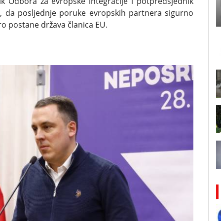
ik Odbora za evropske integracije i potpredsjednik
, da posljednje poruke evropskih partnera sigurno
ro postane država članica EU.