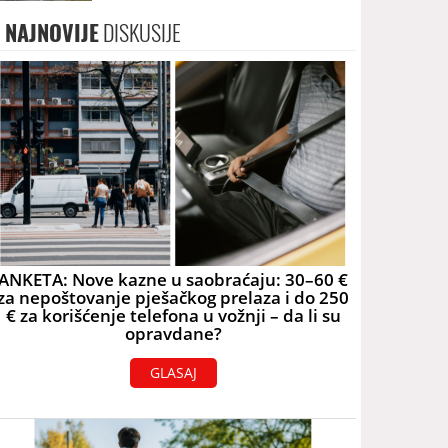
skoro 40.000 eura
NAJNOVIJE
DISKUSIJE
ANKETA: Nove kazne u saobraćaju: 30–60 €
za nepoštovanje pješačkog prelaza i do 250
€ za korišćenje telefona u vožnji – da li su
opravdane?
GLASAJ