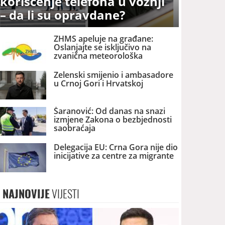
korišćenje telefona u vožnji
– da li su opravdane?
ZHMS apeluje na građane:
Oslanjajte se isključivo na
zvanična meteorološka
upozorenja
Zelenski smijenio i ambasadore
u Crnoj Gori i Hrvatskoj
Šaranović: Od danas na snazi
izmjene Zakona o bezbjednosti
saobraćaja
Delegacija EU: Crna Gora nije dio
inicijative za centre za migrante
NAJNOVIJE
VIJESTI