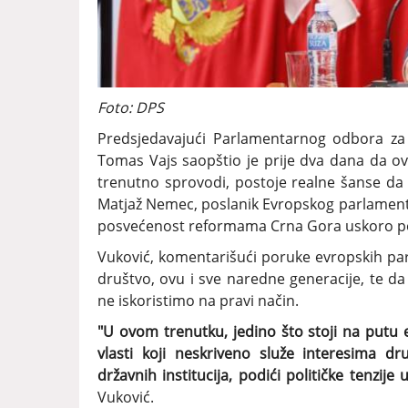
Foto: DPS
Predsjedavajući Parlamentarnog odbora za s
Tomas Vajs saopštio je prije dva dana da o
trenutno sprovodi, postoje realne šanse da
Matjaž Nemec, poslanik Evropskog parlamenta
posvećenost reformama Crna Gora uskoro pos
Vuković, komentarišući poruke evropskih partn
društvo, ovu i sve naredne generacije, te da
ne iskoristimo na pravi način.
"U ovom trenutku, jedino što stoji na putu 
vlasti koji neskriveno služe interesima dru
državnih institucija, podići političke tenzij
Vuković.