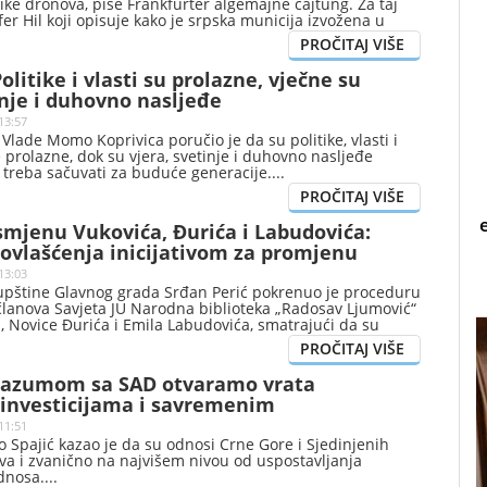
ike dronova, piše Frankfurter algemajne cajtung. Za taj
ofer Hil koji opisuje kako je srpska municija izvožena u
olitike i vlasti su prolazne, vječne su
inje i duhovno nasljeđe
13:57
Vlade Momo Koprivica poručio je da su politike, vlasti i
prolazne, dok su vjera, svetinje i duhovno nasljeđe
e treba sačuvati za buduće generacije.
 smjenu Vukovića, Đurića i Labudovića:
 ovlašćenja inicijativom za promjenu
13:03
upštine Glavnog grada Srđan Perić pokrenuo je proceduru
članova Savjeta JU Narodna biblioteka „Radosav Ljumović“
, Novice Đurića i Emila Labudovića, smatrajući da su
ja ovlašćenja pokretanjem inicijative za promjenu naziva
orazumom sa SAD otvaramo vrata
investicijama i savremenim
ama
11:51
o Spajić kazao je da su odnosi Crne Gore i Sjedinjenih
va i zvanično na najvišem nivou od uspostavljanja
dnosa.