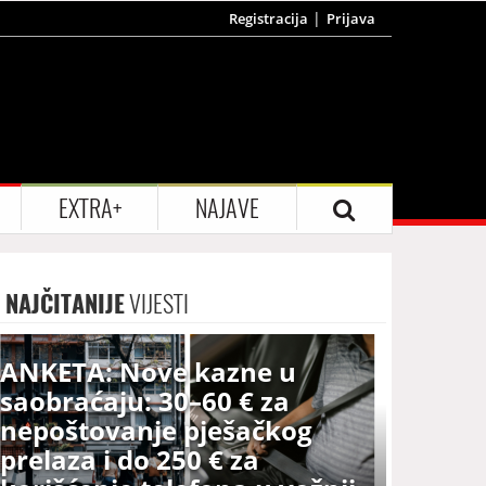
Registracija
Prijava
EXTRA+
NAJAVE
NAJČITANIJE
VIJESTI
ANKETA: Nove kazne u
saobraćaju: 30–60 € za
nepoštovanje pješačkog
prelaza i do 250 € za