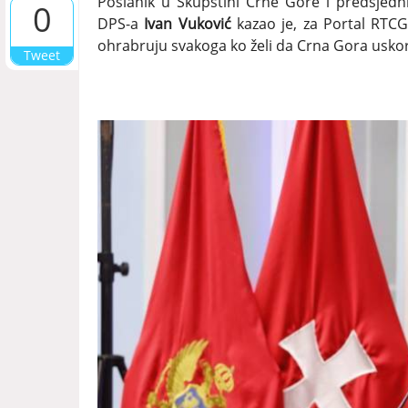
Poslanik u Skupštini Crne Gore i predsjedn
0
DPS-a
Ivan Vuković
kazao je, za Portal RTCG
ohrabruju svakoga ko želi da Crna Gora usko
Tweet