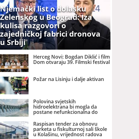
Njemački list o dolasku
Zelenskog u Beograd: Iza
kulisa razgovori o
zajedničkoj fabrici dronova
u Srbiji
Herceg Novi: Bogdan Diklić i film
Dom otvaraju 39. Filmski festival
Požar na Lisinju i dalje aktivan
Polovina svjetskih
hidroelektrana bi mogla da
postane nefunkcionalna do
2060. godine
Raspisan tender za obnovu
parketa u fiskulturnoj sali škole
u Kolašinu, vrijednost radova