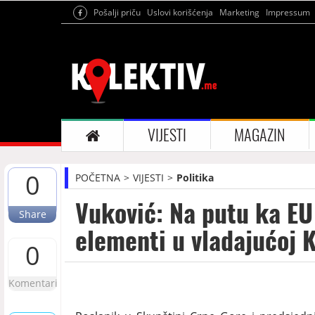
Pošalji priču
Uslovi korišćenja
Marketing
Impressum
VIJESTI
MAGAZIN
0
POČETNA
VIJESTI
Politika
Vuković: Na putu ka E
Share
elementi u vladajućoj 
0
Komentari