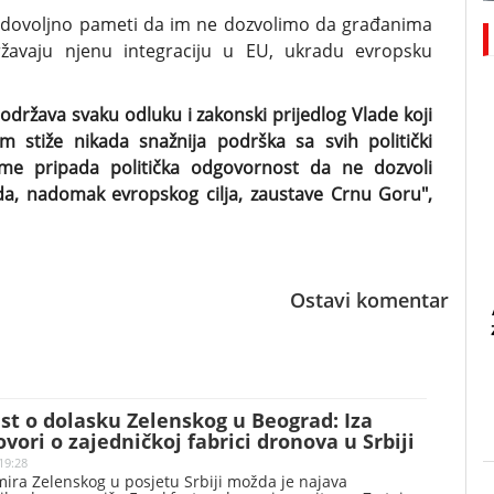
 dovoljno pameti da im ne dozvolimo da građanima
ržavaju njenu integraciju u EU, ukradu evropsku
podržava svaku odluku i zakonski prijedlog Vlade koji
 stiže nikada snažnija podrška sa svih politički
ome pripada politička odgovornost da ne dozvoli
 da, nadomak evropskog cilja, zaustave Crnu Goru",
Ostavi komentar
st o dolasku Zelenskog u Beograd: Iza
ovori o zajedničkoj fabrici dronova u Srbiji
19:28
ira Zelenskog u posjetu Srbiji možda je najava