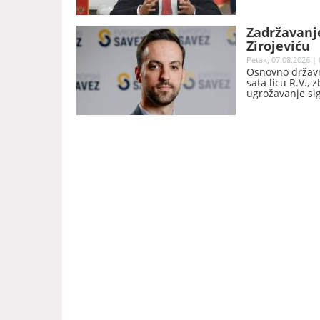
Zadržavanj
Zirojeviću
Petak, 07.08.2026 | 
Osnovno državno
sata licu R.V.,
ugrožavanje sig