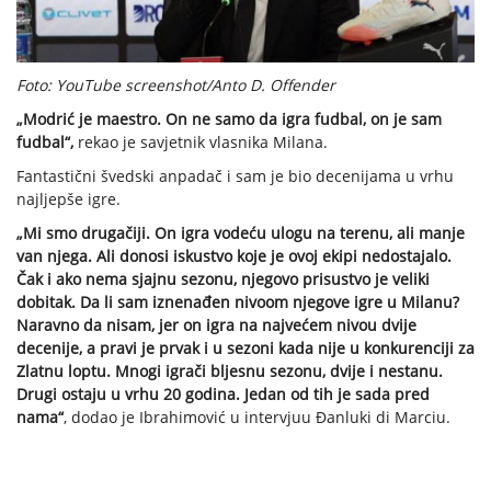
Foto: YouTube screenshot/Anto D. Offender
„Modrić je maestro. On ne samo da igra fudbal, on je sam
fudbal“,
rekao je savjetnik vlasnika Milana.
Fantastični švedski anpadač i sam je bio decenijama u vrhu
najljepše igre.
„Mi smo drugačiji. On igra vodeću ulogu na terenu, ali manje
van njega. Ali donosi iskustvo koje je ovoj ekipi nedostajalo.
Čak i ako nema sjajnu sezonu, njegovo prisustvo je veliki
dobitak. Da li sam iznenađen nivoom njegove igre u Milanu?
Naravno da nisam, jer on igra na najvećem nivou dvije
decenije, a pravi je prvak i u sezoni kada nije u konkurenciji za
Zlatnu loptu. Mnogi igrači bljesnu sezonu, dvije i nestanu.
Drugi ostaju u vrhu 20 godina. Jedan od tih je sada pred
nama“
, dodao je Ibrahimović u intervjuu Đanluki di Marciu.