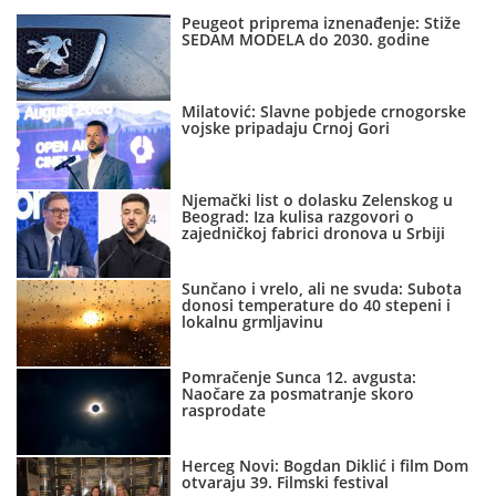
Peugeot priprema iznenađenje: Stiže
SEDAM MODELA do 2030. godine
Milatović: Slavne pobjede crnogorske
vojske pripadaju Crnoj Gori
Njemački list o dolasku Zelenskog u
Beograd: Iza kulisa razgovori o
zajedničkoj fabrici dronova u Srbiji
Sunčano i vrelo, ali ne svuda: Subota
donosi temperature do 40 stepeni i
lokalnu grmljavinu
Pomračenje Sunca 12. avgusta:
Naočare za posmatranje skoro
rasprodate
Herceg Novi: Bogdan Diklić i film Dom
otvaraju 39. Filmski festival