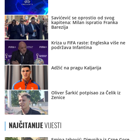
Savićević se oprostio od svog
kapitena: Milan ispratio Franka
Barezija
Kriza u FIFA raste: Engleska više ne
podržava Infantina
Adžić na pragu Kaljarija
Oliver Šarkić potpisao za Čelik iz
Zenice
NAJČITANIJE
VIJESTI
Emina Jahović: Djevojka iz Crne Gore