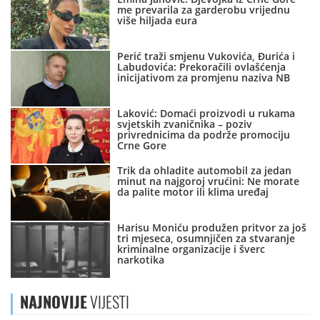
me prevarila za garderobu vrijednu
više hiljada eura
Perić traži smjenu Vukovića, Đurića i
Labudovića: Prekoračili ovlašćenja
inicijativom za promjenu naziva NB
Laković: Domaći proizvodi u rukama
svjetskih zvaničnika – poziv
privrednicima da podrže promociju
Crne Gore
Trik da ohladite automobil za jedan
minut na najgoroj vrućini: Ne morate
da palite motor ili klima uređaj
Harisu Moniću produžen pritvor za još
tri mjeseca, osumnjičen za stvaranje
kriminalne organizacije i šverc
narkotika
NAJNOVIJE
VIJESTI