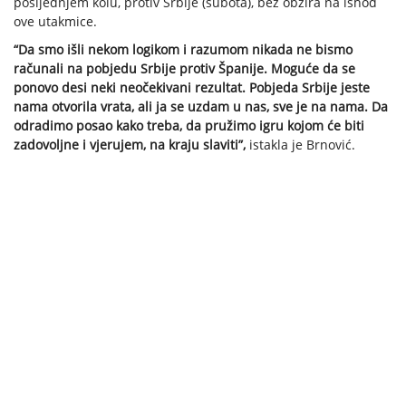
posljednjem kolu, protiv Srbije (subota), bez obzira na ishod
ove utakmice.
“Da smo išli nekom logikom i razumom nikada ne bismo
računali na pobjedu Srbije protiv Španije. Moguće da se
ponovo desi neki neočekivani rezultat. Pobjeda Srbije jeste
nama otvorila vrata, ali ja se uzdam u nas, sve je na nama. Da
odradimo posao kako treba, da pružimo igru kojom će biti
zadovoljne i vjerujem, na kraju slaviti”,
istakla je Brnović.