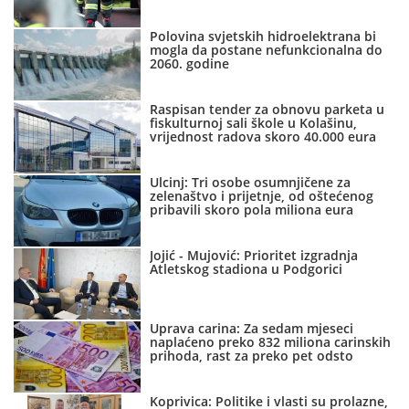
Polovina svjetskih hidroelektrana bi
mogla da postane nefunkcionalna do
2060. godine
Raspisan tender za obnovu parketa u
fiskulturnoj sali škole u Kolašinu,
vrijednost radova skoro 40.000 eura
Ulcinj: Tri osobe osumnjičene za
zelenaštvo i prijetnje, od oštećenog
pribavili skoro pola miliona eura
Jojić - Mujović: Prioritet izgradnja
Atletskog stadiona u Podgorici
Uprava carina: Za sedam mjeseci
naplaćeno preko 832 miliona carinskih
prihoda, rast za preko pet odsto
Koprivica: Politike i vlasti su prolazne,