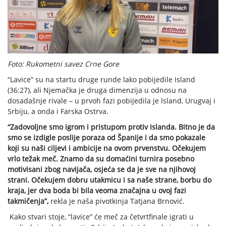
Foto: Rukometni savez Crne Gore
“Lavice” su na startu druge runde lako pobijedile Island
(36:27), ali Njemačka je druga dimenzija u odnosu na
dosadašnje rivale – u prvoh fazi pobijedila je Island, Urugvaj i
Srbiju, a onda i Farska Ostrva.
“Zadovoljne smo igrom i pristupom protiv Islanda. Bitno je da
smo se izdigle poslije poraza od Španije i da smo pokazale
koji su naši ciljevi i ambicije na ovom prvenstvu. Očekujem
vrlo težak meč. Znamo da su domaćini turnira posebno
motivisani zbog navijača, osjeća se da je sve na njihovoj
strani. Očekujem dobru utakmicu i sa naše strane, borbu do
kraja, jer dva boda bi bila veoma značajna u ovoj fazi
takmičenja”,
rekla je naša pivotkinja Tatjana Brnović.
Kako stvari stoje, “lavice” će meč za četvrtfinale igrati u