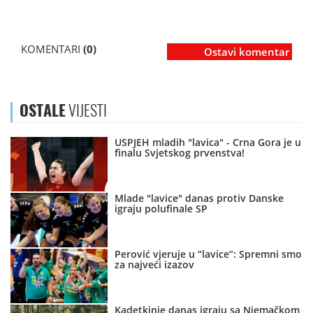
KOMENTARI
(0)
Ostavi komentar
OSTALE
VIJESTI
USPJEH mladih "lavica" - Crna Gora je u
finalu Svjetskog prvenstva!
Mlade "lavice" danas protiv Danske
igraju polufinale SP
Perović vjeruje u “lavice”: Spremni smo
za najveći izazov
Kadetkinje danas igraju sa Njemačkom