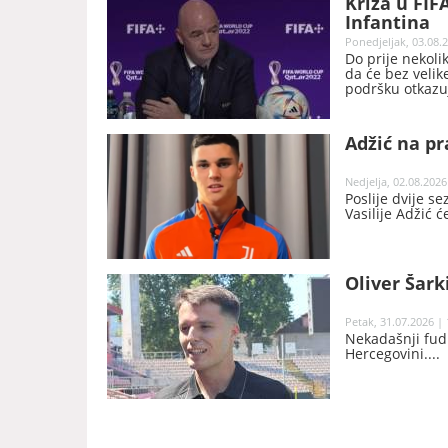
Kriza u FIF
Infantina
Ponedjeljak, 03.08.2
Do prije nekoli
da će bez velik
podršku otkazuj
njegove predsj
Adžić na pr
Nedjelja, 02.08.2026
Poslije dvije s
Vasilije Adžić 
Oliver Šark
Petak, 31.07.2026 | 
Nekadašnji fudb
Hercegovini.