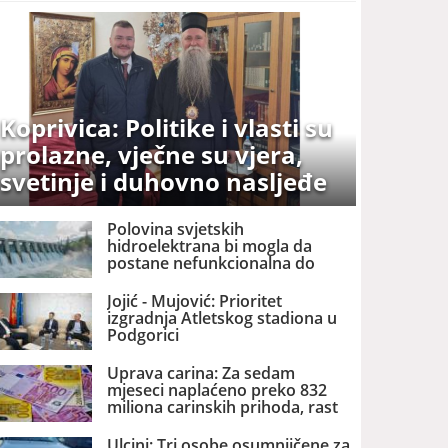
Koprivica: Politike i vlasti su
prolazne, vječne su vjera,
svetinje i duhovno nasljeđe
Polovina svjetskih
hidroelektrana bi mogla da
postane nefunkcionalna do
2060. godine
Jojić - Mujović: Prioritet
izgradnja Atletskog stadiona u
Podgorici
Uprava carina: Za sedam
mjeseci naplaćeno preko 832
miliona carinskih prihoda, rast
za preko pet odsto
Ulcinj: Tri osobe osumnjičene za