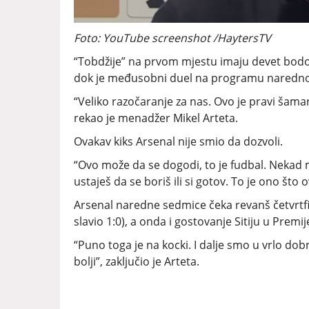
Foto: YouTube screenshot /HaytersTV
“Tobdžije” na prvom mjestu imaju devet bodova 
dok je međusobni duel na programu naredn
“Veliko razočaranje za nas. Ovo je pravi šama
rekao je menadžer Mikel Arteta.
Ovakav kiks Arsenal nije smio da dozvoli.
“Ovo može da se dogodi, to je fudbal. Nekad 
ustaješ da se boriš ili si gotov. To je ono što 
Arsenal naredne sedmice čeka revanš četvrtfi
slavio 1:0), a onda i gostovanje Sitiju u Premije
“Puno toga je na kocki. I dalje smo u vrlo d
bolji”, zaključio je Arteta.