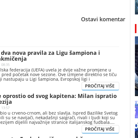
Ostavi komentar
dva nova pravila za Ligu šampiona i
akmičenja
| 08:35
ska federacija (UEFA) uvela je dvije važne promjene u
e pred početak nove sezone. Ove izmjene direktno se tiču
ji nastupaju u Ligi šampiona, Evropskoj ligi i
ligi.
e oprostio od svog kapitena: Milan ispratio
ezija
 13:57
bio u crveno-crnom, ali bez slavlja. Ispred Bazilike Svetog
i su se navijači, nekadašnji saigrači, rivali i ljudi koji su
zijem dijelili najvažnije stranice italijanskog fudbala.