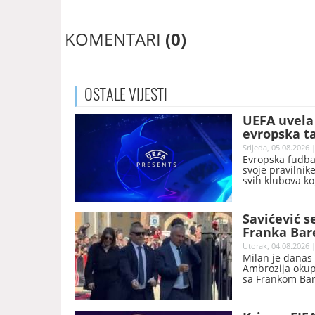
KOMENTARI
(0)
OSTALE
VIJESTI
UEFA uvela 
evropska t
Srijeda, 05.08.2026 
Evropska fudbal
svoje pravilnik
svih klubova ko
Konferencijskoj 
Savićević s
Franka Bar
Utorak, 04.08.2026 |
Milan je danas 
Ambrozija okupil
sa Frankom Bare