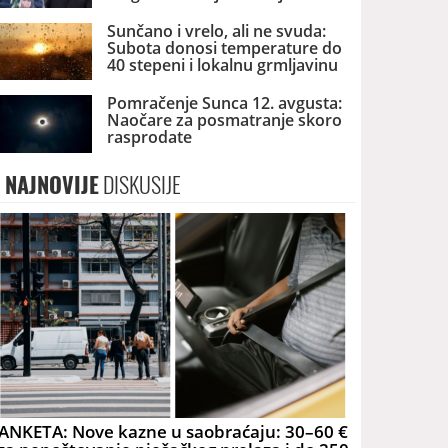
dronova u Srbiji
Sunčano i vrelo, ali ne svuda:
Subota donosi temperature do
40 stepeni i lokalnu grmljavinu
Pomračenje Sunca 12. avgusta:
Naočare za posmatranje skoro
rasprodate
NAJNOVIJE
DISKUSIJE
ANKETA: Nove kazne u saobraćaju: 30–60 €