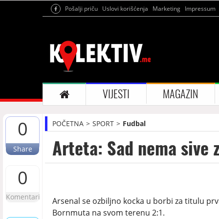
Pošalji priču
Uslovi korišćenja
Marketing
Impressum
VIJESTI
MAGAZIN
0
POČETNA
SPORT
Fudbal
Arteta: Sad nema sive zo
Share
0
Komentari
Arsenal se ozbiljno kocka u borbi za titulu p
Bornmuta na svom terenu 2:1.