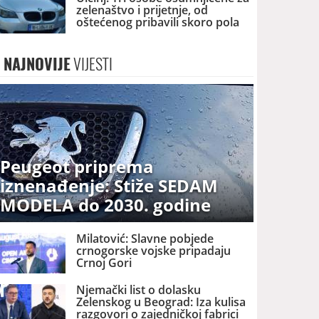
zelenaštvo i prijetnje, od
oštećenog pribavili skoro pola
miliona eura
NAJNOVIJE
VIJESTI
Peugeot priprema
iznenađenje: Stiže SEDAM
MODELA do 2030. godine
Milatović: Slavne pobjede
crnogorske vojske pripadaju
Crnoj Gori
Njemački list o dolasku
Zelenskog u Beograd: Iza kulisa
razgovori o zajedničkoj fabrici