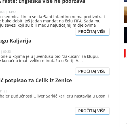
A raste: Engleska više ne podržava
026 | 14:43
ko sedmica činilo se da Đani Infantino nema protivnika i
e buke dobiti još jedan mandat na čelu FIFA. Sada mu
u savezi koji su bili među najuticajnijim djelovima
edničke većine.
agu Kaljarija
 | 09:33
ezone u kojima je u Juventusu bio "zakucan" za klupu,
će konačno imati veliku minutažu u Seriji A.
ić potpisao za Čelik iz Zenice
11:25
aler Budućnosti Oliver Šarkić karijeru nastavlja u Bosni i