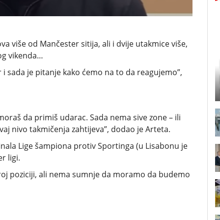
više od Mančester sitija, ali i dvije utakmice više,
og vikenda…
r i sada je pitanje kako ćemo na to da reagujemo”,
moraš da primiš udarac. Sada nema sive zone – ili
ovaj nivo takmičenja zahtijeva”, dodao je Arteta.
nala Lige šampiona protiv Sportinga (u Lisabonu je
r ligi.
obroj poziciji, ali nema sumnje da moramo da budemo