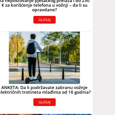
za nepoštovanje pješačkog prelaza i do 250
€ za korišćenje telefona u vožnji – da li su
opravdane?
GLASAJ
ANKETA: Da li podržavate zabranu vožnje
električnih trotineta mlađima od 16 godina?
GLASAJ