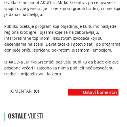
izvođački ansambl AKUD-a „Mirko Srzentić”, pa će ovo veče
spojiti dvije generacije – one koji su gradili tradiciju i one koji
je danas nastavljaju.
Publiku očekuje program koji objedinjuje kulturno nasljeđe
regiona kroz igre i pjesme koje se ne zaboravljaju,
interpretirane toplinom i iskustvom izvođača koji su
decenijama na sceni. Devet tačaka i gotovo sat i po programa
donijeće priču ispričanu pokretom, pjesmom i emocijom.
Iz AKUD-a „Mirko Srzentić” pozivaju publiku da bude dio ove
posebne večeri i zajedno sa njima podijeli noć posvećenu
tradiciji, prijateljstvu i folkloru.
KOMENTARI
(0)
Ostavi komentar
OSTALE
VIJESTI