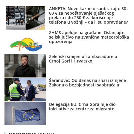
ANKETA: Nove kazne u saobraćaju: 30–
60 € za nepoštovanje pješačkog
prelaza i do 250 € za korišćenje
telefona u vožnji – da li su opravdane?
ZHMS apeluje na građane: Oslanjajte
se isključivo na zvanična meteorološka
upozorenja
Zelenski smijenio i ambasadore u
Crnoj Gori i Hrvatskoj
Šaranović: Od danas na snazi izmjene
Zakona o bezbjednosti saobraćaja
Delegacija EU: Crna Gora nije dio
inicijative za centre za migrante