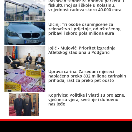
Raspisan tender za obnovu parketa u
fiskulturnoj sali škole u Kolašinu,
vrijednost radova skoro 40.000 eura
Ulcinj: Tri osobe osumnjičene za
zelenaštvo i prijetnje, od oštećenog
pribavili skoro pola miliona eura
Jojić - Mujović: Prioritet izgradnja
Atletskog stadiona u Podgorici
Uprava carina: Za sedam mjeseci
naplaćeno preko 832 miliona carinskih
prihoda, rast za preko pet odsto
Koprivica: Politike i vlasti su prolazne,
vječne su vjera, svetinje i duhovno
nasljeđe