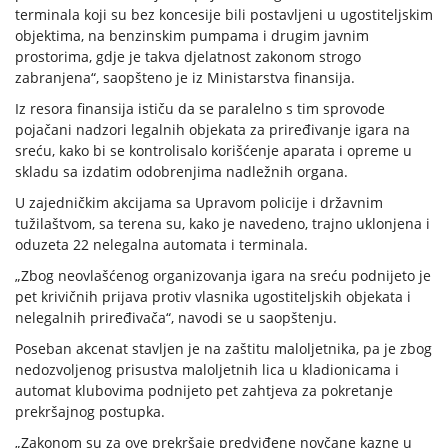
terminala koji su bez koncesije bili postavljeni u ugostiteljskim
objektima, na benzinskim pumpama i drugim javnim
prostorima, gdje je takva djelatnost zakonom strogo
zabranjena“, saopšteno je iz Ministarstva finansija.
Iz resora finansija ističu da se paralelno s tim sprovode
pojačani nadzori legalnih objekata za priređivanje igara na
sreću, kako bi se kontrolisalo korišćenje aparata i opreme u
skladu sa izdatim odobrenjima nadležnih organa.
U zajedničkim akcijama sa Upravom policije i državnim
tužilaštvom, sa terena su, kako je navedeno, trajno uklonjena i
oduzeta 22 nelegalna automata i terminala.
„Zbog neovlašćenog organizovanja igara na sreću podnijeto je
pet krivičnih prijava protiv vlasnika ugostiteljskih objekata i
nelegalnih priređivača“, navodi se u saopštenju.
Poseban akcenat stavljen je na zaštitu maloljetnika, pa je zbog
nedozvoljenog prisustva maloljetnih lica u kladionicama i
automat klubovima podnijeto pet zahtjeva za pokretanje
prekršajnog postupka.
„Zakonom su za ove prekršaje predviđene novčane kazne u