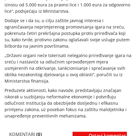
iznosu od 5.000 eura za pravno lice i 1.000 eura za odgovorno
lice“, podsjećaju iz Ministarstva.
Dodaje se i da su, u cilju zaštite javnog interesa i
ograničavanja neprimjerenog promovisanja igara na sreću,
pokrenuta četiri prekršajna postupka protiv priređivača koji
su, kako tvrde, protivno zakonu oglašavali svoje usluge putem
bilborda na javnim površinama.
„Državni organi neće tolerisati nelegalno priređivanje igara na
sreću i nastaviće sa odlučnim sprovođenjem mjera
usmjerenih na otkrivanje, sankcionisanje i sprečavanje svih
oblika nezakonitog djelovanja u ovoj oblasti“, poručili su iz
Ministarstva finansija.
Preduzete aktivnosti, kako navode, predstavljaju značajan
iskorak u suzbijanju neformalne ekonomije i potvrđuju
odlučnost institucija da obezbijede dosljednu i efikasnu
primjenu zakona, uz poseban fokus na zaštitu maloljetnika i
unapređenje preventivnih mehanizama.
KOMENTARI
(0)
Ostavi komentar