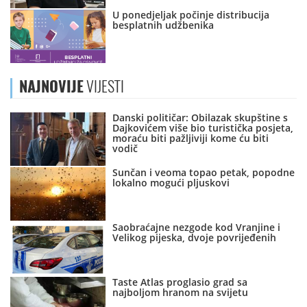
U ponedjeljak počinje distribucija
besplatnih udžbenika
NAJNOVIJE
VIJESTI
Danski političar: Obilazak skupštine s
Dajkovićem više bio turistička posjeta,
moraću biti pažljiviji kome ću biti
vodič
Sunčan i veoma topao petak, popodne
lokalno mogući pljuskovi
Saobraćajne nezgode kod Vranjine i
Velikog pijeska, dvoje povrijeđenih
Taste Atlas proglasio grad sa
najboljom hranom na svijetu