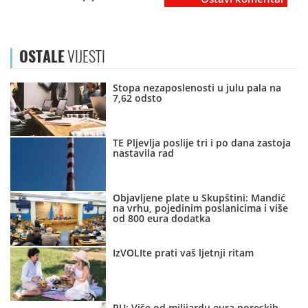
OSTALE
VIJESTI
Stopa nezaposlenosti u julu pala na
7,62 odsto
TE Pljevlja poslije tri i po dana zastoja
nastavila rad
Objavljene plate u Skupštini: Mandić
na vrhu, pojedinim poslanicima i više
od 800 eura dodatka
IzVOLIte prati vaš ljetnji ritam
PU: Više od milijardu eura poreskih