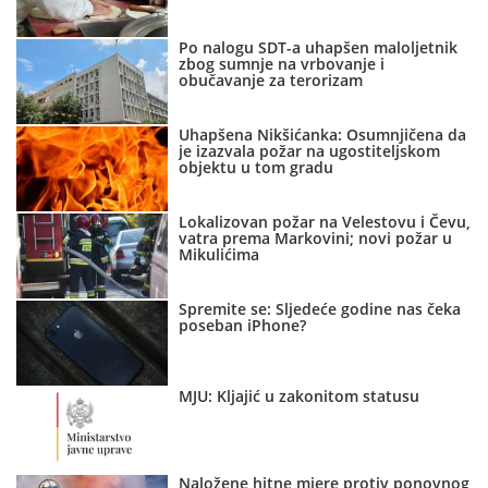
Po nalogu SDT-a uhapšen maloljetnik
zbog sumnje na vrbovanje i
obučavanje za terorizam
Uhapšena Nikšićanka: Osumnjičena da
je izazvala požar na ugostiteljskom
objektu u tom gradu
Lokalizovan požar na Velestovu i Čevu,
vatra prema Markovini; novi požar u
Mikulićima
Spremite se: Sljedeće godine nas čeka
poseban iPhone?
MJU: Kljajić u zakonitom statusu
Naložene hitne mjere protiv ponovnog