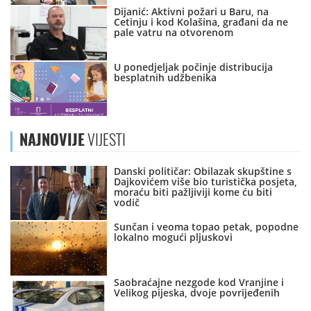
Dijanić: Aktivni požari u Baru, na
Cetinju i kod Kolašina, građani da ne
pale vatru na otvorenom
U ponedjeljak počinje distribucija
besplatnih udžbenika
NAJNOVIJE
VIJESTI
Danski političar: Obilazak skupštine s
Dajkovićem više bio turistička posjeta,
moraću biti pažljiviji kome ću biti
vodič
Sunčan i veoma topao petak, popodne
lokalno mogući pljuskovi
Saobraćajne nezgode kod Vranjine i
Velikog pijeska, dvoje povrijeđenih