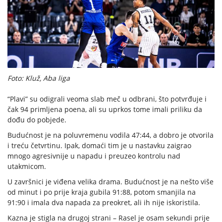
Foto: Kluž, Aba liga
“Plavi” su odigrali veoma slab meč u odbrani, što potvrđuje i
čak 94 primljena poena, ali su uprkos tome imali priliku da
dođu do pobjede.
Budućnost je na poluvremenu vodila 47:44, a dobro je otvorila
i treću četvrtinu. Ipak, domaći tim je u nastavku zaigrao
mnogo agresivnije u napadu i preuzeo kontrolu nad
utakmicom.
U završnici je viđena velika drama. Budućnost je na nešto više
od minut i po prije kraja gubila 91:88, potom smanjila na
91:90 i imala dva napada za preokret, ali ih nije iskoristila.
Kazna je stigla na drugoj strani – Rasel je osam sekundi prije