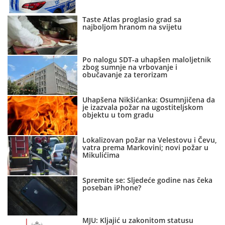
Taste Atlas proglasio grad sa
najboljom hranom na svijetu
Po nalogu SDT-a uhapšen maloljetnik
zbog sumnje na vrbovanje i
obučavanje za terorizam
Uhapšena Nikšićanka: Osumnjičena da
je izazvala požar na ugostiteljskom
objektu u tom gradu
Lokalizovan požar na Velestovu i Čevu,
vatra prema Markovini; novi požar u
Mikulićima
Spremite se: Sljedeće godine nas čeka
poseban iPhone?
MJU: Kljajić u zakonitom statusu