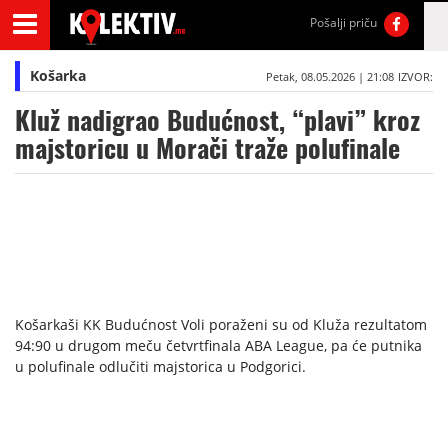
Pošalji priču
Košarka
Petak, 08.05.2026 | 21:08
IZVOR:
Kluž nadigrao Budućnost, “plavi” kroz
majstoricu u Morači traže polufinale
Košarkaši KK Budućnost Voli poraženi su od Kluža rezultatom
94:90 u drugom meču četvrtfinala ABA League, pa će putnika
u polufinale odlučiti majstorica u Podgorici.