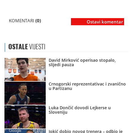
KOMENTARI
(0)
Ostavi komentar
OSTALE
VIJESTI
David Mirković operisao stopalo,
slijedi pauza
Crnogorski reprezentativac i zvanično
u Partizanu
Luka Dončić dovodi Lejkerse u
Sloveniju
Jokić dobio novog trenera – odbio je