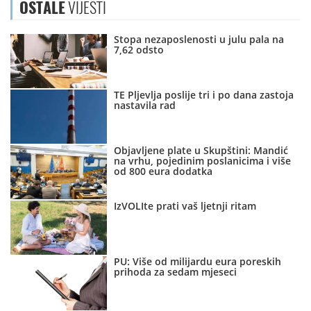
OSTALE
VIJESTI
Stopa nezaposlenosti u julu pala na
7,62 odsto
TE Pljevlja poslije tri i po dana zastoja
nastavila rad
Objavljene plate u Skupštini: Mandić
na vrhu, pojedinim poslanicima i više
od 800 eura dodatka
IzVOLIte prati vaš ljetnji ritam
PU: Više od milijardu eura poreskih
prihoda za sedam mjeseci