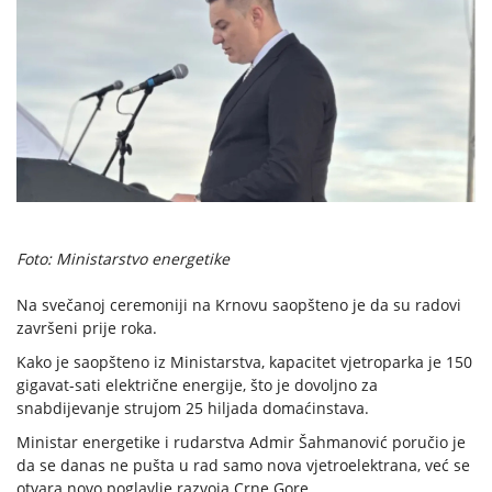
Foto: Ministarstvo energetike
Na svečanoj ceremoniji na Krnovu saopšteno je da su radovi
završeni prije roka.
Kako je saopšteno iz Ministarstva, kapacitet vjetroparka je 150
gigavat-sati električne energije, što je dovoljno za
snabdijevanje strujom 25 hiljada domaćinstava.
Ministar energetike i rudarstva Admir Šahmanović poručio je
da se danas ne pušta u rad samo nova vjetroelektrana, već se
otvara novo poglavlje razvoja Crne Gore.