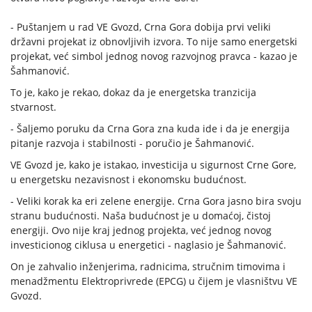
- Puštanjem u rad VE Gvozd, Crna Gora dobija prvi veliki
državni projekat iz obnovljivih izvora. To nije samo energetski
projekat, već simbol jednog novog razvojnog pravca - kazao je
Šahmanović.
To je, kako je rekao, dokaz da je energetska tranzicija
stvarnost.
- Šaljemo poruku da Crna Gora zna kuda ide i da je energija
pitanje razvoja i stabilnosti - poručio je Šahmanović.
VE Gvozd je, kako je istakao, investicija u sigurnost Crne Gore,
u energetsku nezavisnost i ekonomsku budućnost.
- Veliki korak ka eri zelene energije. Crna Gora jasno bira svoju
stranu budućnosti. Naša budućnost je u domaćoj, čistoj
energiji. Ovo nije kraj jednog projekta, već jednog novog
investicionog ciklusa u energetici - naglasio je Šahmanović.
On je zahvalio inženjerima, radnicima, stručnim timovima i
menadžmentu Elektroprivrede (EPCG) u čijem je vlasništvu VE
Gvozd.