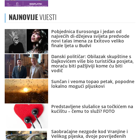
NAJNOVIJE
VIJESTI
Pobjednica Eurosonga i jedan od
najvećih di-džejeva svijeta predvode
novi talas imena za Exitovo veliko
finale ljeta u Budvi
Danski političar: Obilazak skupštine s
Dajkovićem više bio turistička posjeta,
moraću biti pažljiviji kome ću biti
vodič
Sunčan i veoma topao petak, popodne
lokalno mogući pljuskovi
Predstavljene slušalice sa točkićem na
kućištu – čemu to služi? FOTO
Saobraćajne nezgode kod Vranjine i
Velikog pijeska, dvoje povrijeđenih