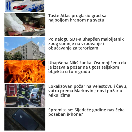
Taste Atlas proglasio grad sa
najboljom hranom na svetu
Po nalogu SDT-a uhapšen maloljetnik
zbog sumnje na vrbovanje i
obučavanje za terorizam
Uhapšena Nikšićanka: Osumnjičena da
je izazvala požar na ugostiteljskom
objektu u tom gradu
Lokalizovan požar na Velestovu i Čevu,
vatra prema Markovini; novi požar u
Mikulićima
Spremite se: Sljedeće godine nas čeka
poseban iPhone?