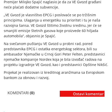
Premijer Milojko Spajić naglasio je da za VE Gvozd građani
neće plaćati dodatne subvencije.
„VE Gvozd je vlasništvo EPCG i poslovaće se po tržišnim
principima. Ulaganja u energetiku su prioritet i tu je naša
razvojna šansa. VE Gvozd štitimo životnu sredinu, jer će se
smanjiti emisije štetnih gasova koje proizvede 60 hiljada
automobila“, objasnio je Spajić.
Na svečanom puštanju VE Gvozd u probni rad, pored
predstavnika EPCG i ostatka energetskog sektora, bili su
ambasador Njemačke u Crnoj Gori Peter Felten, predstavnici
njemačke kompanije Nordex koja je bila izvođač radova na
projektu izgradnje VE Gvozd, kao i predstavnici Opštine Nikšić.
Projekat je realizovan iz kreditnog aranžmana sa Evropskom
bankom za obnovu i razvoj.
KOMENTARI
(0)
Ostavi komentar