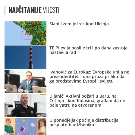
NAJČITANIJE
VIJESTI
Slabiji zemljotres kod Ulcinja
TE Pljevlja poslije tri i po dana zastoja
nastavila rad
Ivanović za Eurokaz: Evropska unija ne
briše identitet - ona pruža priliku da
ga predstavimo Evropi i svijetu
Dijanić: Aktivni požari u Baru, na
Cetinju i kod Kolašina, građani da ne
pale vatru na otvorenom
U ponedjeljak počinje distribucija
besplatnih udžbenika