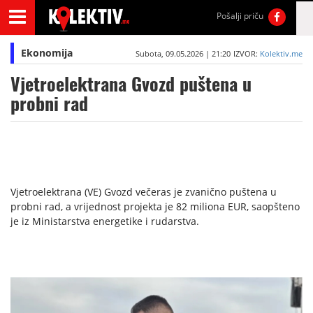
Pošalji priču
Ekonomija
Subota, 09.05.2026 | 21:20
IZVOR:
Kolektiv.me
Vjetroelektrana Gvozd puštena u
probni rad
Vjetroelektrana (VE) Gvozd večeras je zvanično puštena u
probni rad, a vrijednost projekta je 82 miliona EUR, saopšteno
je iz Ministarstva energetike i rudarstva.