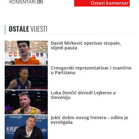
KOMENTARI
(0)
Ostavi komentar
OSTALE
VIJESTI
David Mirković operisao stopalo,
slijedi pauza
Crnogorski reprezentativac i zvanično
u Partizanu
Luka Dončić dovodi Lejkerse u
Sloveniju
Jokić dobio novog trenera – odbio je
evroligaša