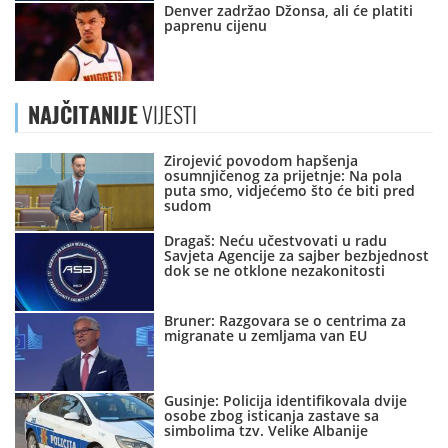
Denver zadržao Džonsa, ali će platiti
paprenu cijenu
NAJČITANIJE
VIJESTI
Zirojević povodom hapšenja
osumnjičenog za prijetnje: Na pola
puta smo, vidjećemo što će biti pred
sudom
Dragaš: Neću učestvovati u radu
Savjeta Agencije za sajber bezbjednost
dok se ne otklone nezakonitosti
Bruner: Razgovara se o centrima za
migranate u zemljama van EU
Gusinje: Policija identifikovala dvije
osobe zbog isticanja zastave sa
simbolima tzv. Velike Albanije