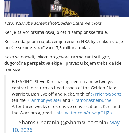
Foto: YouTube screenshot/Golden State Warriors
Ker je sa Voriorsima osvajio četiri šampionske titule.
Ker će i dalje biti najplaćeniji trener u NBA ligi, nakon što je
prošle sezone zarađivao 17,5 miliona dolara.
Kako se naovdi, tokom pregovora razmatrani stil igre,
dugoročna perspektiva ekipe i pravac u kojem treba da ide
franšiza.
BREAKING: Steve Kerr has agreed on a new two-year
contract to return as head coach of the Golden State
Warriors, Dan Eveloff and Rick Smith of
@PrioritySports
tell me,
@anthonyVslater
and
@ramonashelburne
.
After three weeks of extensive conversations, Kerr and
the Warriors agreed…
pic.twitter.com/nLwcpOLJZb
— Shams Charania (@ShamsCharania)
May
10, 2026