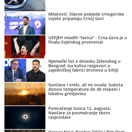
Milatović: Slavne pobjede crnogorske
vojske pripadaju Crnoj Gori
USPJEH mladih "lavica" - Crna Gora je u
finalu Svjetskog prvenstva!
Njemački list o dolasku Zelenskog u
Beograd: Iza kulisa razgovori o
zajedničkoj fabrici dronova u Srbiji
Sunčano i vrelo, ali ne svuda: Subota
donosi temperature do 40 stepeni i
lokalnu grmljavinu
Pomračenje Sunca 12. avgusta:
Naočare za posmatranje skoro
rasprodate
Herceg Novi: Bogdan Diklić i film Dom