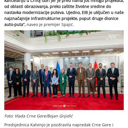
kancelariju u Crnoj Gori jer je pred nama još mnogo projekata,
od oblasti obrazovanja, preko zaštite životne sredine do
nastavka modernizacije puteva. Ujedno, EIB je uključen u naše
najznačajnije infrastrukturne projekte, poput druge dionice
auto-puta”,
naveo je premijer Spajić.
Foto: Vlada Crne Gore/Bojan Gnjidić
Predsjednica Kalvinjo je pozdravila napredak Crne Gore i