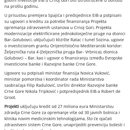
godini investicije EIB u Crnoj Gori biti utrostručene u odnosu
na prošlu godinu.
U prisustvu premijera Spajića i predsjednice EIB-a potpisani
su ugovori o kreditu za potrebe finansiranja Projekta
opremanja zdravsvenih ustanova u Crnoj Gori, Projekta
modernizacije elektrificirane jednokolosječne pruge na dionici
Bar-Golubovci, uključujući klizište Ratac i tunel Sozina, ugovor
o investicionom grantu Orijent/Istočno Mediteranski koridor:
Željeznička ruta 4 (željeznička pruga Bar- Vrbnica), dionica
Golubovci – Bar, kao i ugovor o finansiranju između Evropske
investicione banke i Razvojne banke Crne Gore.
Ugovore su potpisali ministar finansija Novica Vuković,
ministar pomorstva i koordinator rada Ministarstva
saobraćaja Filip Radulović, izvršni direktor Razvojne banke
Crne Gore Nikola Tripković i potpredsjednik EIB-a Robert de
Groot.
Projekti
uključuju kredit od 27 miliona eura Ministarstvu
zdravlja Crne Gore za opremanje više od 30 javnih bolnica i
klinika novim medicinskim tehnologijama, što će ojačati
zdravstveni sistem Crne Gore, unaprijediti prevenciju bolesti i