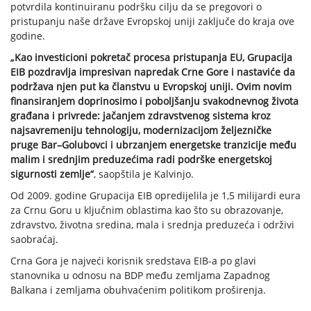
potvrdila kontinuiranu podršku cilju da se pregovori o
pristupanju naše države Evropskoj uniji zaključe do kraja ove
godine.
„Kao investicioni pokretač procesa pristupanja EU, Grupacija
EIB pozdravlja impresivan napredak Crne Gore i nastaviće da
podržava njen put ka članstvu u Evropskoj uniji. Ovim novim
finansiranjem doprinosimo i poboljšanju svakodnevnog života
građana i privrede: jačanjem zdravstvenog sistema kroz
najsavremeniju tehnologiju, modernizacijom željezničke
pruge Bar–Golubovci i ubrzanjem energetske tranzicije među
malim i srednjim preduzećima radi podrške energetskoj
sigurnosti zemlje“
, saopštila je Kalvinjo.
Od 2009. godine Grupacija EIB opredijelila je 1,5 milijardi eura
za Crnu Goru u ključnim oblastima kao što su obrazovanje,
zdravstvo, životna sredina, mala i srednja preduzeća i održivi
saobraćaj.
Crna Gora je najveći korisnik sredstava EIB-a po glavi
stanovnika u odnosu na BDP među zemljama Zapadnog
Balkana i zemljama obuhvaćenim politikom proširenja.