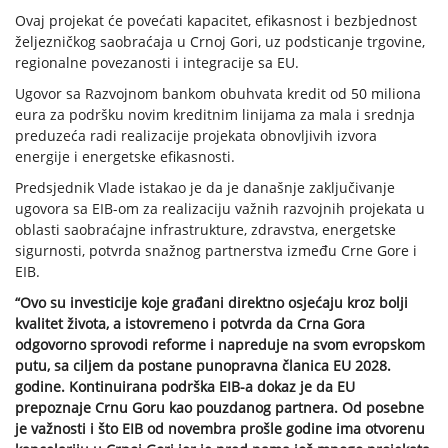
Ovaj projekat će povećati kapacitet, efikasnost i bezbjednost
željezničkog saobraćaja u Crnoj Gori, uz podsticanje trgovine,
regionalne povezanosti i integracije sa EU.
Ugovor sa Razvojnom bankom obuhvata kredit od 50 miliona
eura za podršku novim kreditnim linijama za mala i srednja
preduzeća radi realizacije projekata obnovljivih izvora
energije i energetske efikasnosti.
Predsjednik Vlade istakao je da je današnje zaključivanje
ugovora sa EIB-om za realizaciju važnih razvojnih projekata u
oblasti saobraćajne infrastrukture, zdravstva, energetske
sigurnosti, potvrda snažnog partnerstva između Crne Gore i
EIB.
“Ovo su investicije koje građani direktno osjećaju kroz bolji
kvalitet života, a istovremeno i potvrda da Crna Gora
odgovorno sprovodi reforme i napreduje na svom evropskom
putu, sa ciljem da postane punopravna članica EU 2028.
godine. Kontinuirana podrška EIB-a dokaz je da EU
prepoznaje Crnu Goru kao pouzdanog partnera. Od posebne
je važnosti i što EIB od novembra prošle godine ima otvorenu