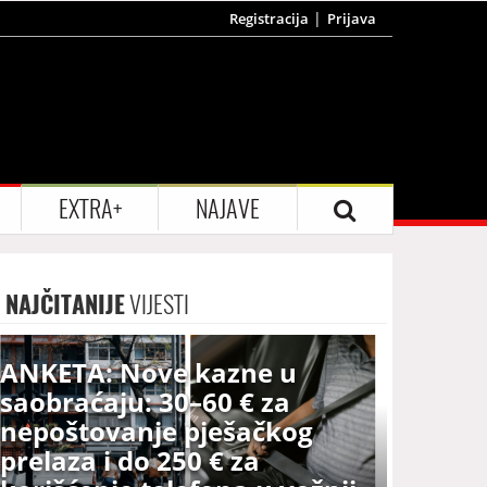
Registracija
Prijava
EXTRA+
NAJAVE
NAJČITANIJE
VIJESTI
ANKETA: Nove kazne u
saobraćaju: 30–60 € za
nepoštovanje pješačkog
prelaza i do 250 € za