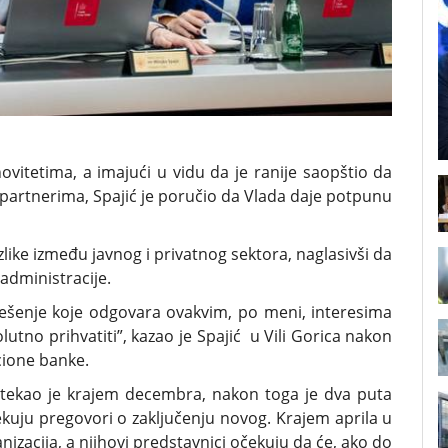
ovitetima, a imajući u vidu da je ranije saopštio da
partnerima, Spajić je poručio da Vlada daje potpunu
zlike između javnog i privatnog sektora, naglasivši da
administracije.
rješenje koje odgovara ovakvim, po meni, interesima
tno prihvatiti”, kazao je Spajić u Vili Gorica nakon
cione banke.
istekao je krajem decembra, nakon toga je dva puta
uju pregovori o zaključenju novog. Krajem aprila u
nizacija, a njihovi predstavnici očekuju da će, ako do