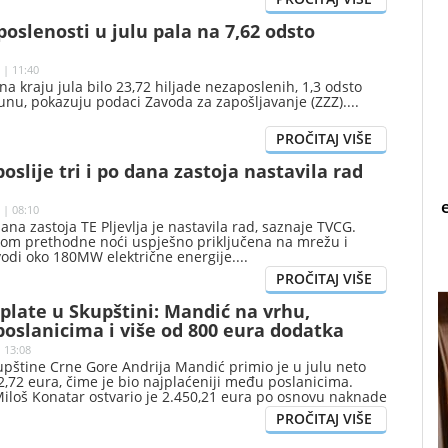
oslenosti u julu pala na 7,62 odsto
 | 11:40
 na kraju jula bilo 23,72 hiljade nezaposlenih, 1,3 odsto
unu, pokazuju podaci Zavoda za zapošljavanje (ZZZ).
poslije tri i po dana zastoja nastavila rad
 | 08:10
 dana zastoja TE Pljevlja je nastavila rad, saznaje TVCG.
okom prethodne noći uspješno priključena na mrežu i
vodi oko 180MW električne energije.
plate u Skupštini: Mandić na vrhu,
oslanicima i više od 800 eura dodatka
| 13:08
upštine Crne Gore Andrija Mandić primio je u julu neto
,72 eura, čime je bio najplaćeniji među poslanicima.
Miloš Konatar ostvario je 2.450,21 eura po osnovu naknade
 funkcije, pokazuju podaci o julskim primanjima koje je
ina Crne Gore.