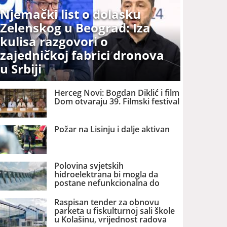
Njemački list o dolasku
Zelenskog u Beograd: Iza
kulisa razgovori o
zajedničkoj fabrici dronova
u Srbiji
Herceg Novi: Bogdan Diklić i film
Dom otvaraju 39. Filmski festival
Požar na Lisinju i dalje aktivan
Polovina svjetskih
hidroelektrana bi mogla da
postane nefunkcionalna do
2060. godine
Raspisan tender za obnovu
parketa u fiskulturnoj sali škole
u Kolašinu, vrijednost radova