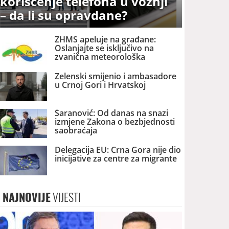
korišćenje telefona u vožnji
– da li su opravdane?
ZHMS apeluje na građane:
Oslanjajte se isključivo na
zvanična meteorološka
upozorenja
Zelenski smijenio i ambasadore
u Crnoj Gori i Hrvatskoj
Šaranović: Od danas na snazi
izmjene Zakona o bezbjednosti
saobraćaja
Delegacija EU: Crna Gora nije dio
inicijative za centre za migrante
NAJNOVIJE
VIJESTI