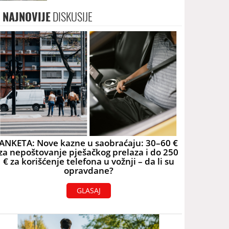
skoro 40.000 eura
NAJNOVIJE
DISKUSIJE
ANKETA: Nove kazne u saobraćaju: 30–60 €
za nepoštovanje pješačkog prelaza i do 250
€ za korišćenje telefona u vožnji – da li su
opravdane?
GLASAJ