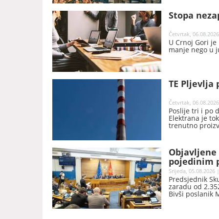
Stopa nezap
Četvrtak, 06.08.2026
U Crnoj Gori je
manje nego u j
TE Pljevlja 
Četvrtak, 06.08.2026
Poslije tri i po
Elektrana je t
trenutno proiz
Objavljene 
pojedinim p
Srijeda, 05.08.2026 
Predsjednik Sk
zaradu od 2.352
Bivši poslanik 
nakon prestanka
objavila Skupšt