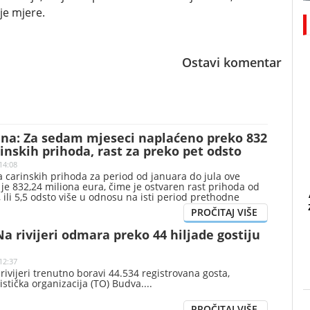
je mjere.
Ostavi komentar
ina: Za sedam mjeseci naplaćeno preko 832
inskih prihoda, rast za preko pet odsto
14:08
 carinskih prihoda za period od januara do jula ove
 je 832,24 miliona eura, čime je ostvaren rast prihoda od
, ili 5,5 odsto više u odnosu na isti period prethodne
no je iz Uprave carina.
a rivijeri odmara preko 44 hiljade gostiju
12:37
ivijeri trenutno boravi 44.534 registrovana gosta,
ristička organizacija (TO) Budva.