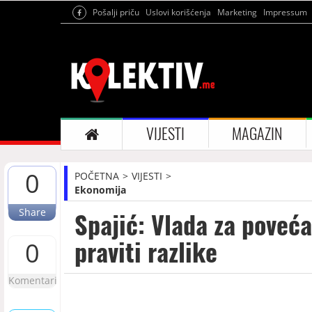
Pošalji priču
Uslovi korišćenja
Marketing
Impressum
VIJESTI
MAGAZIN
0
POČETNA
VIJESTI
Ekonomija
Share
Spajić: Vlada za poveć
praviti razlike
0
Komentari