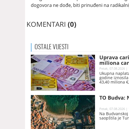
dogovora ne dođe, biti prinuđeni na radikalni
KOMENTARI
(0)
OSTALE
VIJESTI
Uprava car
miliona car
Petak, 07.08.2026 | 
Ukupna naplata
godine iznosila
43,40 miliona €
godine, saopšte
TO Budva: N
Petak, 07.08.2026 | 
Na Budvanskoj r
saopštila je Tu