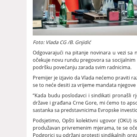
Foto: Vlada CG /B. Gnjidić
Odgovarajući na pitanje novinara u vezi sa n
očekuje novu rundu pregovora sa socijalnim 
podršku povećanju zarada svim radnicima.
Premijer je izjavio da Vlada nećemo praviti ra
se to neće desiti za vrijeme mandata njegove 
“Kada budu poslodavci i sindikati pronašli 
države i građana Crne Gore, mi ćemo to apsolu
sastanka sa predstavnicima Evropske investi
Podsjetimo, Opšti kolektivni ugovor (OKU) 
produžavan privremenim mjerama, te se oček
Podgorici su održani protesti sindikalnih orga