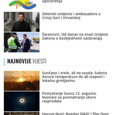
upozorenja
Zelenski smijenio i ambasadore u
Crnoj Gori i Hrvatskoj
Šaranović: Od danas na snazi izmjene
Zakona o bezbjednosti saobraćaja
NAJNOVIJE
VIJESTI
Sunčano i vrelo, ali ne svuda: Subota
donosi temperature do 40 stepeni i
lokalnu grmljavinu
Pomračenje Sunca 12. avgusta:
Naočare za posmatranje skoro
rasprodate
Herceg Novi: Bogdan Diklić i film Dom