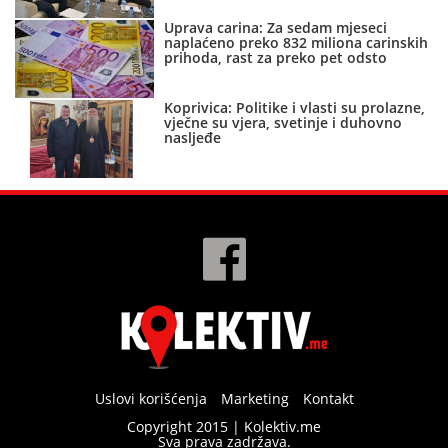
Uprava carina: Za sedam mjeseci
naplaćeno preko 832 miliona carinskih
prihoda, rast za preko pet odsto
Koprivica: Politike i vlasti su prolazne,
vječne su vjera, svetinje i duhovno
nasljeđe
Uslovi korišćenja
Marketing
Kontakt
Copyright 2015 | Kolektiv.me
Sva prava zadržava.