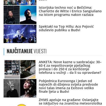
Istorijska techno noć u Bečićima:
Charlotte de Witte i Enrico Sangiuliano
na istom programu nakon razlaza
Spektakl na Top Hillu: Aco Pejović
oduševio publiku u Budvi
NAJČITANIJE
VIJESTI
ANKETA: Nove kazne u saobraćaju: 30–
60 € za nepoštovanje pješačkog
prelaza i do 250 € za korišćenje
telefona u vožnji – da li su opravdane?
Pobjednica Eurosonga i jedan od
najvećih di-džejeva svijeta predvode
novi talas imena za Exitovo veliko
finale ljeta u Budvi
ZHMS apeluje na građane: Oslanjajte
se isključivo na zvanična meteorološka