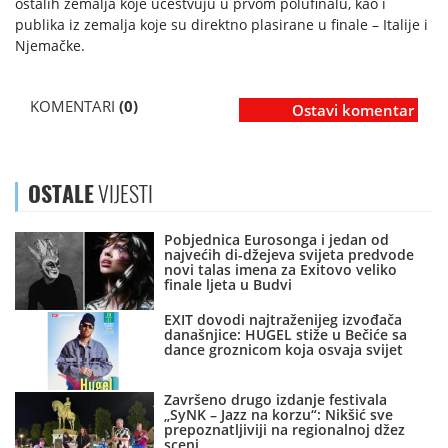
ostalih zemalja koje učestvuju u prvom polufinalu, kao i
publika iz zemalja koje su direktno plasirane u finale – Italije i
Njemačke.
KOMENTARI
(0)
Ostavi komentar
OSTALE
VIJESTI
Pobjednica Eurosonga i jedan od
najvećih di-džejeva svijeta predvode
novi talas imena za Exitovo veliko
finale ljeta u Budvi
EXIT dovodi najtraženijeg izvođača
današnjice: HUGEL stiže u Bečiće sa
dance groznicom koja osvaja svijet
Završeno drugo izdanje festivala
„SyNK – Jazz na korzu“: Nikšić sve
prepoznatljiviji na regionalnoj džez
sceni