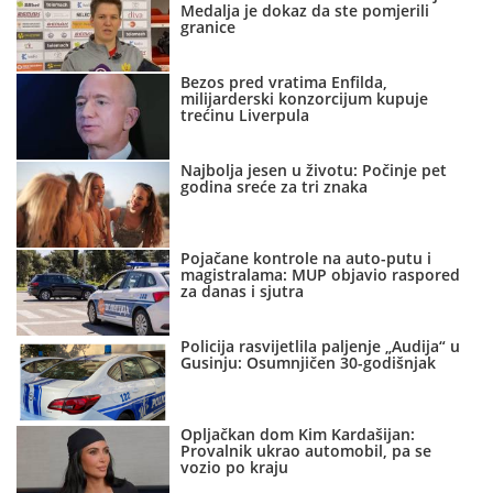
Medalja je dokaz da ste pomjerili
granice
Bezos pred vratima Enfilda,
milijarderski konzorcijum kupuje
trećinu Liverpula
Najbolja jesen u životu: Počinje pet
godina sreće za tri znaka
Pojačane kontrole na auto-putu i
magistralama: MUP objavio raspored
za danas i sjutra
Policija rasvijetlila paljenje „Audija“ u
Gusinju: Osumnjičen 30-godišnjak
Opljačkan dom Kim Kardašijan:
Provalnik ukrao automobil, pa se
vozio po kraju