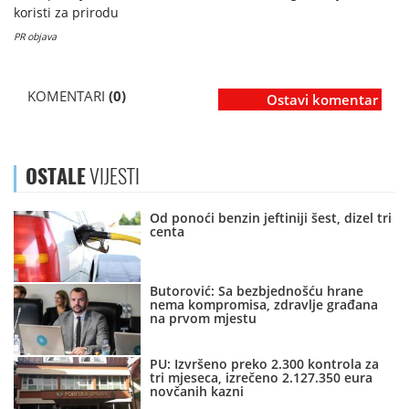
koristi za prirodu
PR objava
KOMENTARI
(0)
Ostavi komentar
OSTALE
VIJESTI
Od ponoći benzin jeftiniji šest, dizel tri
centa
Butorović: Sa bezbjednošću hrane
nema kompromisa, zdravlje građana
na prvom mjestu
PU: Izvršeno preko 2.300 kontrola za
tri mjeseca, izrečeno 2.127.350 eura
novčanih kazni