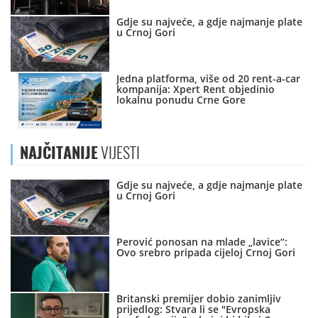
Gdje su najveće, a gdje najmanje plate
u Crnoj Gori
Jedna platforma, više od 20 rent-a-car
kompanija: Xpert Rent objedinio
lokalnu ponudu Crne Gore
NAJČITANIJE
VIJESTI
Gdje su najveće, a gdje najmanje plate
u Crnoj Gori
Perović ponosan na mlade „lavice“:
Ovo srebro pripada cijeloj Crnoj Gori
Britanski premijer dobio zanimljiv
prijedlog: Stvara li se "Evropska