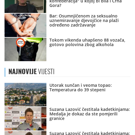
konfederacija" u kojoj bi bila i Crna
Gora?
Bar: Osumnjičenom za seksualno
uznemiravanje djevojčice na plaži
određeno zadržavanje
Tokom vikenda uhapšeno 88 vozača,
gotovo polovina zbog alkohola
NAJNOVIJE
VIJESTI
Utorak sunčan i veoma topao:
Temperatura do 39 stepeni
Suzana Lazović čestitala kadetkinjama:
Medalja je dokaz da ste pomjerili
granice
Suzana Lazović čestitala kadetkinjama: