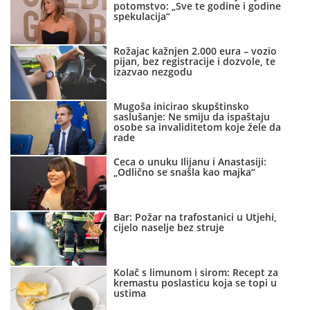
potomstvo: „Sve te godine i godine
spekulacija“
Rožajac kažnjen 2.000 eura – vozio
pijan, bez registracije i dozvole, te
izazvao nezgodu
Mugoša inicirao skupštinsko
saslušanje: Ne smiju da ispaštaju
osobe sa invaliditetom koje žele da
rade
Ceca o unuku Ilijanu i Anastasiji:
„Odlično se snašla kao majka“
Bar: Požar na trafostanici u Utjehi,
cijelo naselje bez struje
Kolač s limunom i sirom: Recept za
kremastu poslasticu koja se topi u
ustima