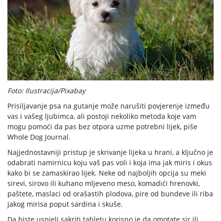
Foto: Ilustracija/Pixabay
Prisiljavanje psa na gutanje može narušiti povjerenje između
vas i vašeg ljubimca, ali postoji nekoliko metoda koje vam
mogu pomoći da pas bez otpora uzme potrebni lijek, piše
Whole Dog Journal.
Najjednostavniji pristup je skrivanje lijeka u hrani, a ključno je
odabrati namirnicu koju vaš pas voli i koja ima jak miris i okus
kako bi se zamaskirao lijek. Neke od najboljih opcija su meki
sirevi, sirovo ili kuhano mljeveno meso, komadići hrenovki,
paštete, maslaci od orašastih plodova, pire od bundeve ili riba
jakog mirisa poput sardina i skuše.
Da biste uspjeli sakriti tabletu korisno je da omotate sir ili