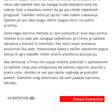
meso oko tablete tako da zalogaj bude dovoljno velik da
sakrije lijek, a dovoljno malen da ga pas može odjednom
progutati. Također, bitno je oprati ruke nakon rukovanja
lijekom jer psi lako mogu otkriti njegov miris na vašim
prstima.
Osim toga, korisna metoda je "pet poslastica" kroz koju psima
možete brzo dati pet zalogaja odjednom, pri čemu je tableta
skrivena u trećem ili četvrtom. Pas neće imati vremena
analizirati šta jede. Povezivanje lijeka s nečim zabavnim poput
šetnje ili igre također može stvoriti pozitivnu asocijaciju.
Ako skrivanje u hrani ne uspije možete pokušati s aplikatorom
za tablete. Ovaj alat omogućava da tabletu sigurno ubacite u
pseća usta. Ukoliko se vaš pas opire, najbolje je potražiti
pomoć. Zamolite svog veterinara da vam pokaže ispravnu
tehniku.
KOMENTARI
(0)
Ostavi komentar