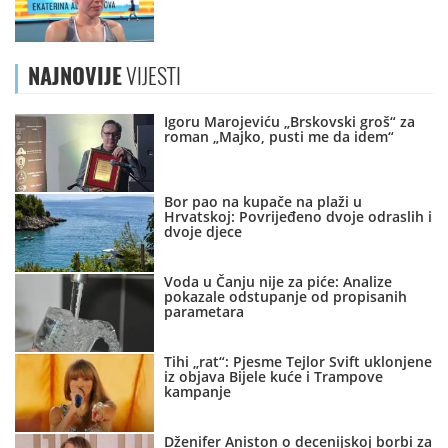
NAJNOVIJE
VIJESTI
Igoru Marojeviću „Brskovski groš“ za
roman „Majko, pusti me da idem“
Bor pao na kupače na plaži u
Hrvatskoj: Povrijeđeno dvoje odraslih i
dvoje djece
Voda u Čanju nije za piće: Analize
pokazale odstupanje od propisanih
parametara
Tihi „rat“: Pjesme Tejlor Svift uklonjene
iz objava Bijele kuće i Trampove
kampanje
Dženifer Aniston o decenijskoj borbi za