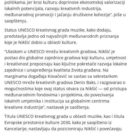
politikama, jer kroz kulturu doprinose ekonomskoj valorizaciji
lokalnih potencijala, razvoju kreativnih industrija,
međunarodnoj promociji i jačanju društvene kohezije”, piše u
saopštenju.
Status UNESCO kreativnog grada muzike, kako dodaju,
predstavlja jedno od najvažnijih međunarodnih priznanja
koje je Nikšić dobio u oblasti kulture.
“Ulaskom u UNESCO mrežu kreativnih gradova, Nikšić je
postao dio globalne zajednice gradova koji kulturu, umjetnost
i kreativnost prepoznaju kao ključne pokretače razvoja lokalne
zajednice i unapređenja kvaliteta života građana. Na
marginama događaja Kovačević se sastao sa sekretarkom
UNESCO mreže kreativnih gradova Denis Baks, i razgovarao o
mogućnostima koje ovaj status otvara za Nikšić — od pristupa
međunarodnim fondovima i projektima, do povezivanja
lokalnih umjetnika i institucija sa globalnim centrima
kreativne industrije”, nastavak je saoštenja.
Titula UNESCO kreativnog grada u oblasti muzike, kao i titula
Evropske prestonice kulture 2030, kako je saopšteno iz
Kancelarije, nastavljaju da pozicioniraju Nikšić i povećavaju