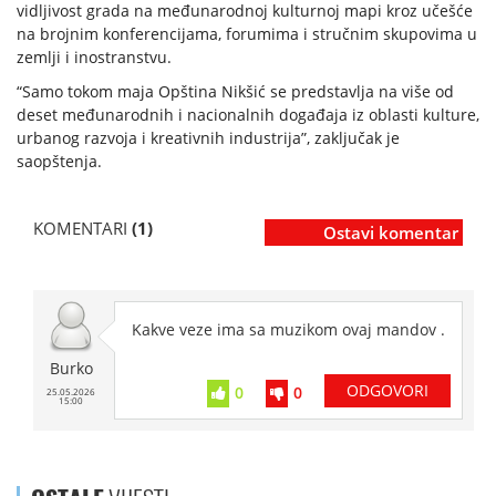
vidljivost grada na međunarodnoj kulturnoj mapi kroz učešće
na brojnim konferencijama, forumima i stručnim skupovima u
zemlji i inostranstvu.
“Samo tokom maja Opština Nikšić se predstavlja na više od
deset međunarodnih i nacionalnih događaja iz oblasti kulture,
urbanog razvoja i kreativnih industrija”, zaključak je
saopštenja.
KOMENTARI
(1)
Ostavi komentar
Kakve veze ima sa muzikom ovaj mandov .
Burko
ODGOVORI
0
0
25.05.2026
15:00