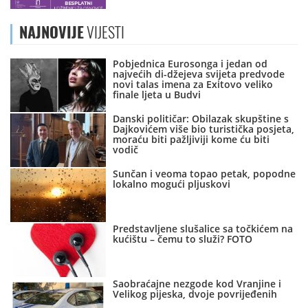
NAJNOVIJE
VIJESTI
Pobjednica Eurosonga i jedan od
najvećih di-džejeva svijeta predvode
novi talas imena za Exitovo veliko
finale ljeta u Budvi
Danski političar: Obilazak skupštine s
Dajkovićem više bio turistička posjeta,
moraću biti pažljiviji kome ću biti
vodič
Sunčan i veoma topao petak, popodne
lokalno mogući pljuskovi
Predstavljene slušalice sa točkićem na
kućištu – čemu to služi? FOTO
Saobraćajne nezgode kod Vranjine i
Velikog pijeska, dvoje povrijeđenih