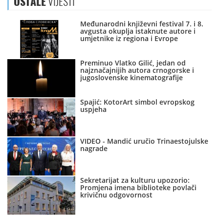
OSTALE
VIJESTI
Međunarodni književni festival 7. i 8.
avgusta okuplja istaknute autore i
umjetnike iz regiona i Evrope
Preminuo Vlatko Gilić, jedan od
najznačajnijih autora crnogorske i
jugoslovenske kinematografije
Spajić: KotorArt simbol evropskog
uspjeha
VIDEO - Mandić uručio Trinaestojulske
nagrade
Sekretarijat za kulturu upozorio:
Promjena imena biblioteke povlači
krivičnu odgovornost