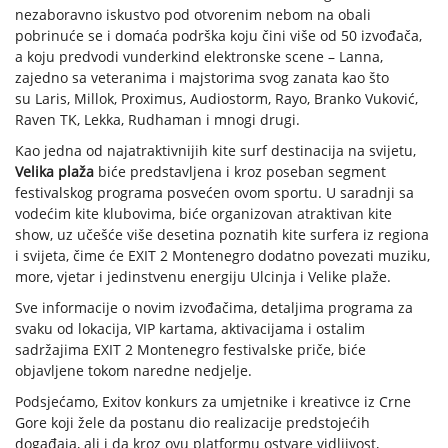
nezaboravno iskustvo pod otvorenim nebom na obali
pobrinuće se i domaća podrška koju čini više od 50 izvođača,
a koju predvodi vunderkind elektronske scene – Lanna,
zajedno sa veteranima i majstorima svog zanata kao što
su Laris, Millok, Proximus, Audiostorm, Rayo, Branko Vuković,
Raven TK, Lekka, Rudhaman i mnogi drugi.
Kao jedna od najatraktivnijih kite surf destinacija na svijetu,
Velika plaža
biće predstavljena i kroz poseban segment
festivalskog programa posvećen ovom sportu. U saradnji sa
vodećim kite klubovima, biće organizovan atraktivan kite
show, uz učešće više desetina poznatih kite surfera iz regiona
i svijeta, čime će EXIT 2 Montenegro dodatno povezati muziku,
more, vjetar i jedinstvenu energiju Ulcinja i Velike plaže.
Sve informacije o novim izvođačima, detaljima programa za
svaku od lokacija, VIP kartama, aktivacijama i ostalim
sadržajima EXIT 2 Montenegro festivalske priče, biće
objavljene tokom naredne nedjelje.
Podsjećamo, Exitov konkurs za umjetnike i kreativce iz Crne
Gore koji žele da postanu dio realizacije predstojećih
događaja, ali i da kroz ovu platformu ostvare vidljivost,