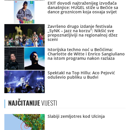
EXIT dovodi najtraženijeg izvođača
današnjice: HUGEL stiže u Bečiće sa
dance groznicom koja osvaja svijet
Završeno drugo izdanje festivala
„SyNK – Jazz na korzu“: Nikšić sve
prepoznatljiviji na regionalnoj džez
sceni
Istorijska techno noć u Bečićima:
Charlotte de Witte i Enrico Sangiuliano
na istom programu nakon razlaza
Spektakl na Top Hillu: Aco Pejović
oduševio publiku u Budvi
NAJČITANIJE
VIJESTI
Slabiji zemljotres kod Ulcinja