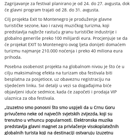
Zagrijavanje za festival planirano je od 24. do 27. avgusta, dok
će glavni program trajati od 28. do 31. avgusta.
Cilj projekta Exit to Montenegro je produženje glavne
turističke sezone, kao i razvoj muzičkog turizma, koji
predstavlja najbrže rastuću granu turističke industrije i
globalno generiše preko 100 milijardi eura. Procjenjuje se da
će projekat EXIT to Montenegro ovog ljeta donijeti domaćem
turizmu najmanje 210.000 noćenja i preko 40 miliona eura
prihoda.
Posebna osobenost projekta na globalnom nivou je što će u
cilju maksimalnog efekta na turizam oba festivala biti
besplatna za posjetioce, uz obaveznu registraciju na
sljedećem linku. Svi detalji u vezi sa događajima biće
objavljeni iduće sedmice, kada će započeti i prodaja VIP
ulaznica za oba festivala.
„Izuzetno smo ponosni što smo uspjeli da u Crnu Goru
privučemo neke od najvećih svjetskih zvijezda, koji su
trenutno u vrhuncu popularnosti. Elektronska muzika
predstavlja glavni magnet za privlačenje visokoplatežnih
globalnih turista koji na destinaciji ostvaruju izuzetnu