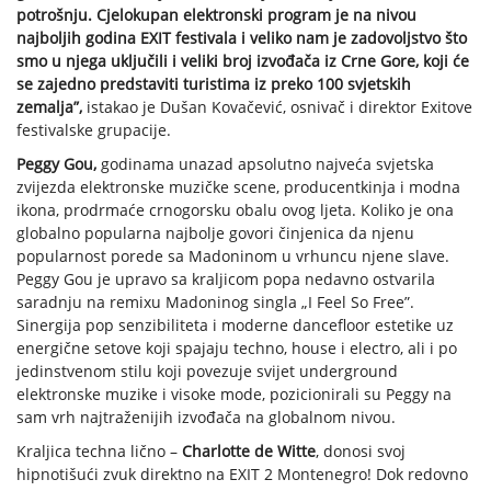
potrošnju. Cjelokupan elektronski program je na nivou
najboljih godina EXIT festivala i veliko nam je zadovoljstvo što
smo u njega uključili i veliki broj izvođača iz Crne Gore, koji će
se zajedno predstaviti turistima iz preko 100 svjetskih
zemalja”,
istakao je Dušan Kovačević, osnivač i direktor Exitove
festivalske grupacije.
Peggy Gou,
godinama unazad apsolutno najveća svjetska
zvijezda elektronske muzičke scene, producentkinja i modna
ikona, prodrmaće crnogorsku obalu ovog ljeta. Koliko je ona
globalno popularna najbolje govori činjenica da njenu
popularnost porede sa Madoninom u vrhuncu njene slave.
Peggy Gou je upravo sa kraljicom popa nedavno ostvarila
saradnju na remixu Madoninog singla „I Feel So Free”.
Sinergija pop senzibiliteta i moderne dancefloor estetike uz
energične setove koji spajaju techno, house i electro, ali i po
jedinstvenom stilu koji povezuje svijet underground
elektronske muzike i visoke mode, pozicionirali su Peggy na
sam vrh najtraženijih izvođača na globalnom nivou.
Kraljica techna lično –
Charlotte de Witte
, donosi svoj
hipnotišući zvuk direktno na EXIT 2 Montenegro! Dok redovno