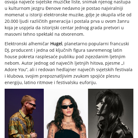
osvaja najveće svjetske muzičke liste, snimak njenog nastupa
u kulturnom jezgru Đenove nedavno je postao najviralniji
momenat u istoriji elektronske muzike, gdje je okupila više od
20.000 ljudi različitih generacija i postala prva u ovom žanru
koja je uspjela da istorijski centar jednog grada pretvori u
masovni tehno spektakl na otvorenom.
Elektronski alhemičar
Hugel
, planetarno popularni francuski
DJ, producent i jedna od ključnih figura savremenog latin
house pokreta rasplesaće publiku pod zvjezdanim ljetnjim
nebom. Autor jednog od najvećih ljetnjih hitova, pjesme „I
Adore You”, ali i redovan hedlajner najvećih svjetskih festivala
i klubova, svojim prepoznatljivim zvukom spojiće plesnu
energiju, latino ritmove i festivalsku euforiju.