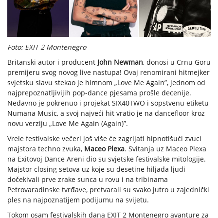
Foto: EXIT 2 Montenegro
Britanski autor i producent
John Newman
, donosi u Crnu Goru
premijeru svog novog live nastupa! Ovaj renomirani hitmejker
svjetsku slavu stekao je himnom „Love Me Again”, jednom od
najprepoznatljivijih pop-dance pjesama prošle decenije.
Nedavno je pokrenuo i projekat SIX40TWO i sopstvenu etiketu
Numana Music, a svoj najveći hit vratio je na dancefloor kroz
novu verziju „Love Me Again (Again)”.
Vrele festivalske večeri još više će zagrijati hipnotišući zvuci
majstora techno zvuka,
Maceo Plexa
. Svitanja uz Maceo Plexa
na Exitovoj Dance Areni dio su svjetske festivalske mitologije.
Majstor closing setova uz koje su desetine hiljada ljudi
dočekivali prve zrake sunca u rovu i na tribinama
Petrovaradinske tvrđave, pretvarali su svako jutro u zajednički
ples na najpoznatijem podijumu na svijetu.
Tokom osam festivalskih dana EXIT 2 Montenegro avanture za