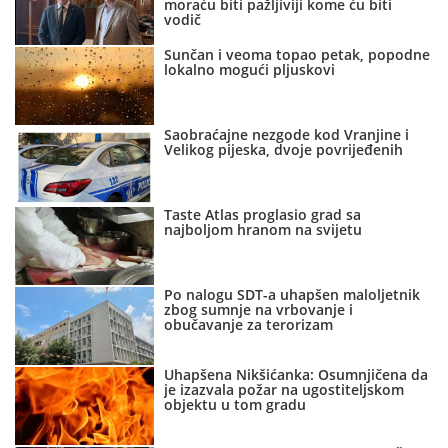
moraću biti pažljiviji kome ću biti
vodič
Sunčan i veoma topao petak, popodne
lokalno mogući pljuskovi
Saobraćajne nezgode kod Vranjine i
Velikog pijeska, dvoje povrijeđenih
Taste Atlas proglasio grad sa
najboljom hranom na svijetu
Po nalogu SDT-a uhapšen maloljetnik
zbog sumnje na vrbovanje i
obučavanje za terorizam
Uhapšena Nikšićanka: Osumnjičena da
je izazvala požar na ugostiteljskom
objektu u tom gradu