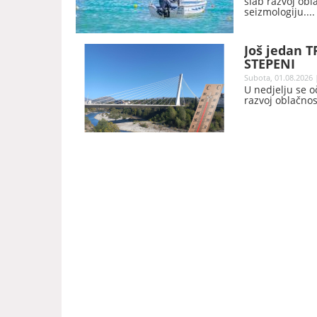
slab razvoj obl
seizmologiju.
Još jedan 
STEPENI
Subota, 01.08.2026 
U nedjelju se o
razvoj oblačnos