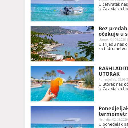
U četvratak nas
iz Zavoda za hi
Bez predah
očekuje u s
Utorak, 04.08.2026 |
U srijedu nas 
za hidrometeoro
RASHLADITE
UTORAK
Ponedjeljak, 03.08.2
U utorak nas oč
iz Zavoda za hi
Ponedjeljak
termometru
Nedjelja, 02.08.2026
U ponedelak na