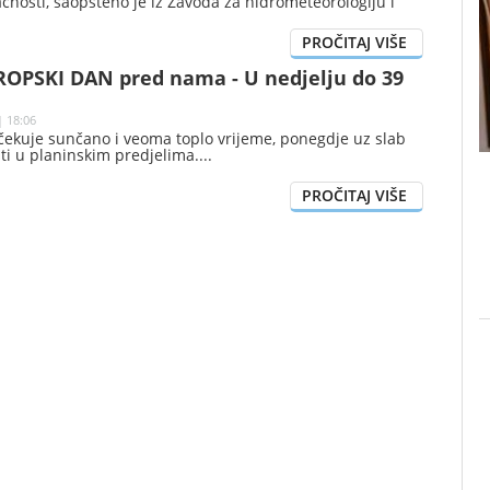
ačnosti, saopšteno je iz Zavoda za hidrometeorologiju i
TROPSKI DAN pred nama - U nedjelju do 39
| 18:06
čekuje sunčano i veoma toplo vrijeme, ponegdje uz slab
ti u planinskim predjelima.