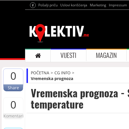
Pošalji priču
Uslovi korišćenja
Marketing
Impressum
VIJESTI
MAGAZIN
0
POČETNA
CG INFO
Vremenska prognoza
Share
Vremenska prognoza -
temperature
0
Komentari