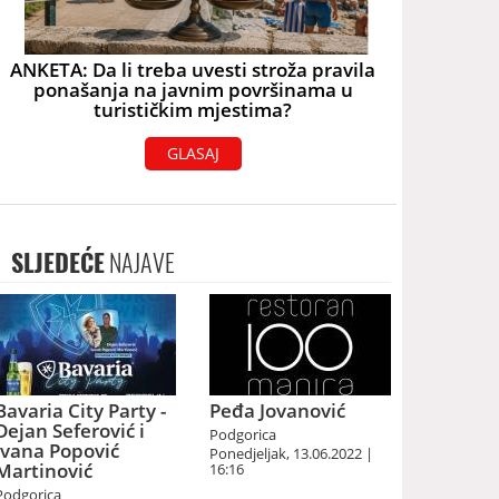
ANKETA: Da li treba uvesti stroža pravila
ponašanja na javnim površinama u
turističkim mjestima?
GLASAJ
SLJEDEĆE
NAJAVE
Bavaria City Party -
Peđa Jovanović
Dejan Seferović i
Podgorica
Ivana Popović
Ponedjeljak, 13.06.2022 |
Martinović
16:16
Podgorica