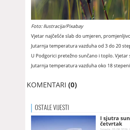
Foto: Ilustracija/Pixabay
Vjetar najčešće slab do umjeren, promjenljiv
Jutarnja temperatura vazduha od 3 do 20 step
U Podgorici pretežno sunčano i toplo. Vjetar
Jutarnja temperatura vazduha oko 18 stepeni
KOMENTARI
(0)
OSTALE
VIJESTI
I sjutra su
četvrtak
Srijeda, 05.08.2026 