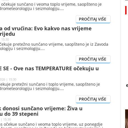
 očekuje sunčano i veoma toplo vrijeme, saopšteno je
drometeorologiju i seizmologiju.
a od vrućina: Evo kakvo nas vrijeme
rijedu
 15:30
očekuje pretežno sunčano vrijeme, saopšteno je iz Zavoda
logiju i seizmologiju.
 SE - Ove nas TEMPERATURE očekuju u
026 | 15:30
ekuje pretežni sunčano i toplo vrijeme, saopšteno je
drometeorologiju i seizmologiju.
 donosi sunčano vrijeme: Živa u
 do 39 stepeni
 | 15:30
s očekue sunčano i veoma toplo vrijeme, uz ponegdje