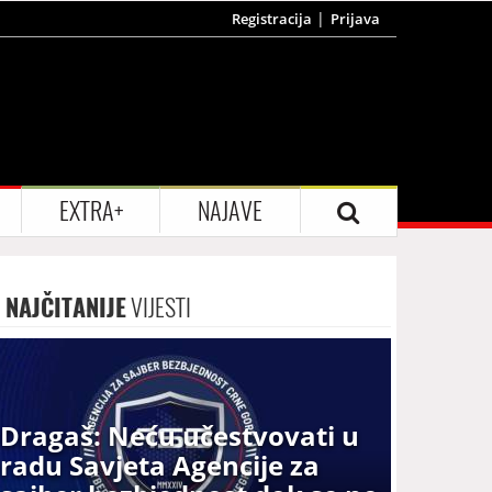
Registracija
Prijava
EXTRA+
NAJAVE
NAJČITANIJE
VIJESTI
Dragaš: Neću učestvovati u
radu Savjeta Agencije za