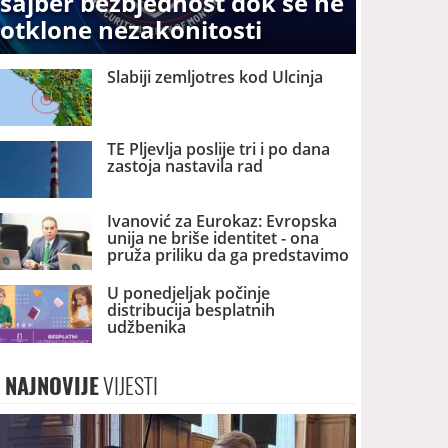
sajber bezbjednost dok se ne
otklone nezakonitosti
Slabiji zemljotres kod Ulcinja
TE Pljevlja poslije tri i po dana
zastoja nastavila rad
Ivanović za Eurokaz: Evropska
unija ne briše identitet - ona
pruža priliku da ga predstavimo
Evropi i svijetu
U ponedjeljak počinje
distribucija besplatnih
udžbenika
NAJNOVIJE
VIJESTI