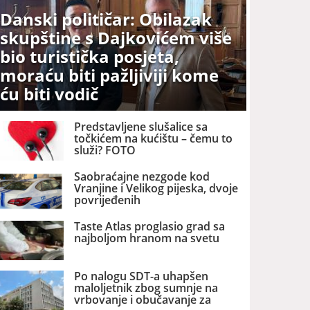
Danski političar: Obilazak
skupštine s Dajkovićem više
bio turistička posjeta,
moraću biti pažljiviji kome
ću biti vodič
Predstavljene slušalice sa
točkićem na kućištu – čemu to
služi? FOTO
Saobraćajne nezgode kod
Vranjine i Velikog pijeska, dvoje
povrijeđenih
Taste Atlas proglasio grad sa
najboljom hranom na svetu
Po nalogu SDT-a uhapšen
maloljetnik zbog sumnje na
vrbovanje i obučavanje za