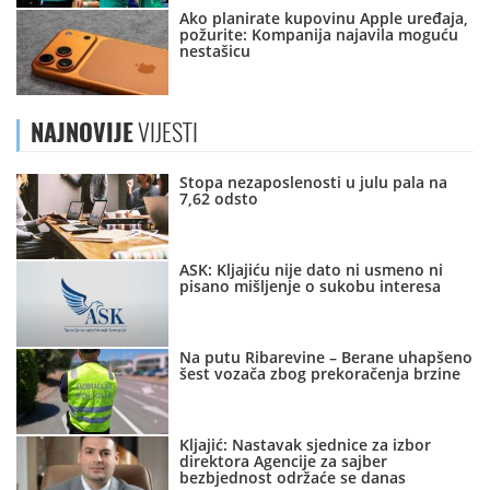
Ako planirate kupovinu Apple uređaja,
požurite: Kompanija najavila moguću
nestašicu
NAJNOVIJE
VIJESTI
Stopa nezaposlenosti u julu pala na
7,62 odsto
ASK: Kljajiću nije dato ni usmeno ni
pisano mišljenje o sukobu interesa
Na putu Ribarevine – Berane uhapšeno
šest vozača zbog prekoračenja brzine
Kljajić: Nastavak sjednice za izbor
direktora Agencije za sajber
bezbjednost održaće se danas