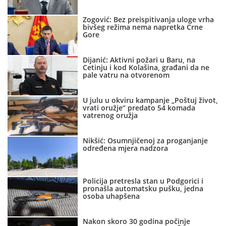
Zogović: Bez preispitivanja uloge vrha
bivšeg režima nema napretka Crne
Gore
Dijanić: Aktivni požari u Baru, na
Cetinju i kod Kolašina, građani da ne
pale vatru na otvorenom
U julu u okviru kampanje „Poštuj život,
vrati oružje“ predato 54 komada
vatrenog oružja
Nikšić: Osumnjičenoj za proganjanje
određena mjera nadzora
Policija pretresla stan u Podgorici i
pronašla automatsku pušku, jedna
osoba uhapšena
Nakon skoro 30 godina počinje