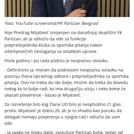
Foto: YouTube screenshot/FK Partizan Beograd
Nije Predrag Mijatović smijenjen na današnjoj skupštini FK
Partizan, ali je odlučio da ode sa funkcije
potpredsjednika kluba za sportska pitanja nakon
višemjesečnih neslaganja sa ostatkom uprave.
Posle godinu i po rada podnio je neopozivu ostavku.
- Definitivno ja, moram da podnesem neopozivu ostavku na
poziciju člana Upravnog odbora i potpredsjednika za sportska
pitanja. Ovo ne treba da ide dalje, mislim da treba da dovedu
nekog ko to bolje radi, ko ima drugačiju viziju i neko kome će
ukazati povjerenje - kazao je MIjatović.
Za razrešenje bilo kog člana UO bilo je neophodno 21 glas
protiv, Mijatović je dobio 20, ali je to shvatio kao poruku da
delegati nemaju povjerenja u njegov rad i odlučio da sam
ode.
- Ja ovako ne mogu dalje, zaslužuje Partizan bolje. Jedan od