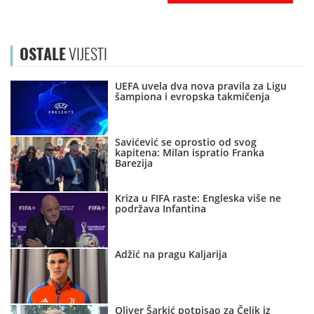
OSTALE
VIJESTI
UEFA uvela dva nova pravila za Ligu
šampiona i evropska takmičenja
Savićević se oprostio od svog
kapitena: Milan ispratio Franka
Barezija
Kriza u FIFA raste: Engleska više ne
podržava Infantina
Adžić na pragu Kaljarija
Oliver Šarkić potpisao za Čelik iz