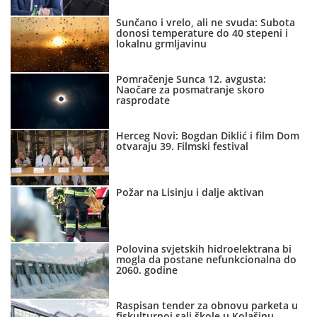
Sunčano i vrelo, ali ne svuda: Subota
donosi temperature do 40 stepeni i
lokalnu grmljavinu
Pomračenje Sunca 12. avgusta:
Naočare za posmatranje skoro
rasprodate
Herceg Novi: Bogdan Diklić i film Dom
otvaraju 39. Filmski festival
Požar na Lisinju i dalje aktivan
Polovina svjetskih hidroelektrana bi
mogla da postane nefunkcionalna do
2060. godine
Raspisan tender za obnovu parketa u
fiskulturnoj sali škole u Kolašinu,