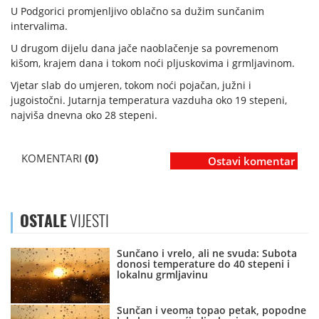
U Podgorici promjenljivo oblačno sa dužim sunčanim
intervalima.
U drugom dijelu dana jače naoblačenje sa povremenom
kišom, krajem dana i tokom noći pljuskovima i grmljavinom.
Vjetar slab do umjeren, tokom noći pojačan, južni i
jugoistočni. Jutarnja temperatura vazduha oko 19 stepeni,
najviša dnevna oko 28 stepeni.
KOMENTARI
(0)
Ostavi komentar
OSTALE
VIJESTI
Sunčano i vrelo, ali ne svuda: Subota
donosi temperature do 40 stepeni i
lokalnu grmljavinu
Sunčan i veoma topao petak, popodne