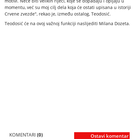
motivi. Neće biti velikih riječi, koje se dopadaju i opijaju u
momentu, već su moj cilj dela koja će ostati upisana u istoriji
Crvene zvezde", rekao je, između ostalog, Teodosić.
Teodosić će na ovoj važnoj funkciji naslijediti Milana Dozeta.
KOMENTARI
(0)
Ostavi komentar