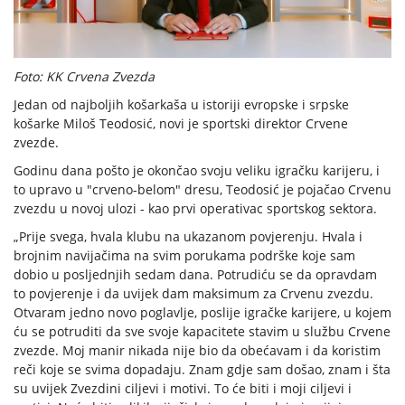
Foto: KK Crvena Zvezda
Jedan od najboljih košarkaša u istoriji evropske i srpske
košarke Miloš Teodosić, novi je sportski direktor Crvene
zvezde.
Godinu dana pošto je okončao svoju veliku igračku karijeru, i
to upravo u "crveno-belom" dresu, Teodosić je pojačao Crvenu
zvezdu u novoj ulozi - kao prvi operativac sportskog sektora.
„Prije svega, hvala klubu na ukazanom povjerenju. Hvala i
brojnim navijačima na svim porukama podrške koje sam
dobio u posljednjih sedam dana. Potrudiću se da opravdam
to povjerenje i da uvijek dam maksimum za Crvenu zvezdu.
Otvaram jedno novo poglavlje, poslije igračke karijere, u kojem
ću se potruditi da sve svoje kapacitete stavim u službu Crvene
zvezde. Moj manir nikada nije bio da obećavam i da koristim
reči koje se svima dopadaju. Znam gdje sam došao, znam i šta
su uvijek Zvezdini ciljevi i motivi. To će biti i moji ciljevi i