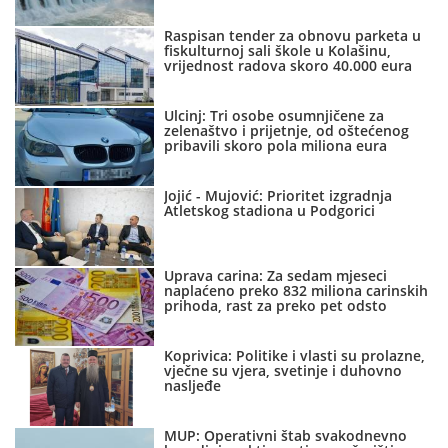
Raspisan tender za obnovu parketa u
fiskulturnoj sali škole u Kolašinu,
vrijednost radova skoro 40.000 eura
Ulcinj: Tri osobe osumnjičene za
zelenaštvo i prijetnje, od oštećenog
pribavili skoro pola miliona eura
Jojić - Mujović: Prioritet izgradnja
Atletskog stadiona u Podgorici
Uprava carina: Za sedam mjeseci
naplaćeno preko 832 miliona carinskih
prihoda, rast za preko pet odsto
Koprivica: Politike i vlasti su prolazne,
vječne su vjera, svetinje i duhovno
nasljeđe
MUP: Operativni štab svakodnevno