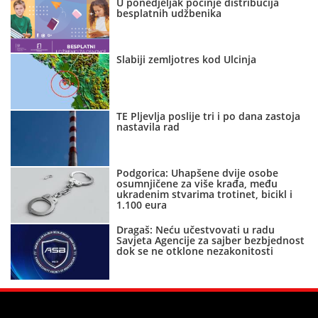
U ponedjeljak počinje distribucija
besplatnih udžbenika
Slabiji zemljotres kod Ulcinja
TE Pljevlja poslije tri i po dana zastoja
nastavila rad
Podgorica: Uhapšene dvije osobe
osumnjičene za više krađa, među
ukradenim stvarima trotinet, bicikl i
1.100 eura
Dragaš: Neću učestvovati u radu
Savjeta Agencije za sajber bezbjednost
dok se ne otklone nezakonitosti