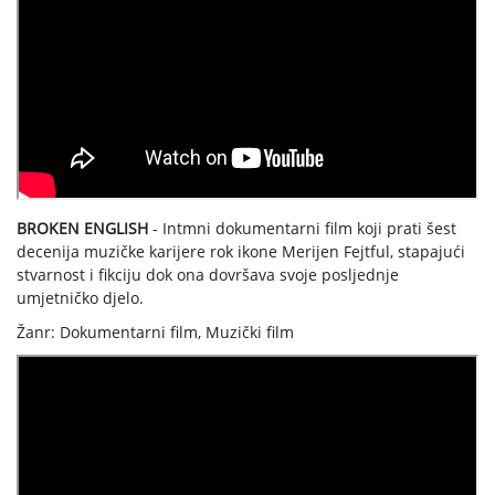
BROKEN ENGLISH
- Intmni dokumentarni film koji prati šest
decenija muzičke karijere rok ikone Merijen Fejtful, stapajući
stvarnost i fikciju dok ona dovršava svoje posljednje
umjetničko djelo.
Žanr: Dokumentarni film, Muzički film