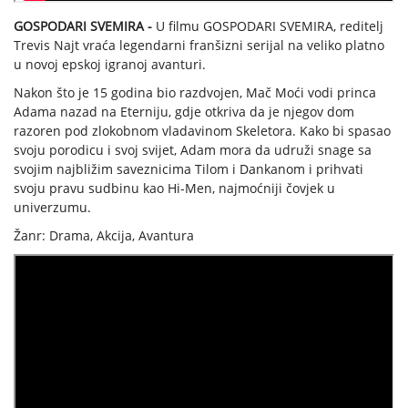
GOSPODARI SVEMIRA -
U filmu GOSPODARI SVEMIRA, reditelj
Trevis Najt vraća legendarni franšizni serijal na veliko platno
u novoj epskoj igranoj avanturi.
Nakon što je 15 godina bio razdvojen, Mač Moći vodi princa
Adama nazad na Eterniju, gdje otkriva da je njegov dom
razoren pod zlokobnom vladavinom Skeletora. Kako bi spasao
svoju porodicu i svoj svijet, Adam mora da udruži snage sa
svojim najbližim saveznicima Tilom i Dankanom i prihvati
svoju pravu sudbinu kao Hi-Men, najmoćniji čovjek u
univerzumu.
Žanr: Drama, Akcija, Avantura