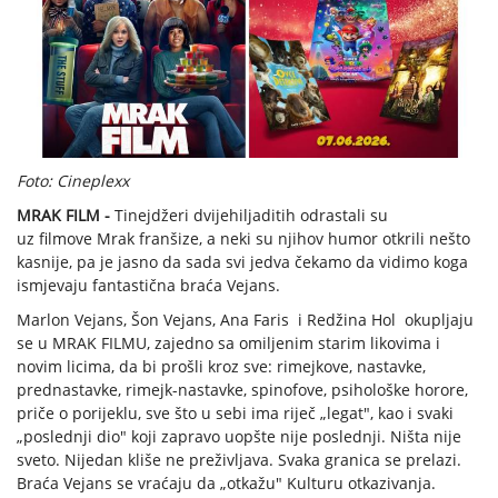
Foto: Cineplexx
MRAK FILM -
Tinejdžeri dvijehiljaditih odrastali su
uz filmove Mrak franšize, a neki su njihov humor otkrili nešto
kasnije, pa je jasno da sada svi jedva čekamo da vidimo koga
ismjevaju fantastična braća Vejans.
Marlon Vejans, Šon Vejans, Ana Faris i Redžina Hol okupljaju
se u MRAK FILMU, zajedno sa omiljenim starim likovima i
novim licima, da bi prošli kroz sve: rimejkove, nastavke,
prednastavke, rimejk-nastavke, spinofove, psihološke horore,
priče o porijeklu, sve što u sebi ima riječ „legat", kao i svaki
„poslednji dio" koji zapravo uopšte nije poslednji. Ništa nije
sveto. Nijedan kliše ne preživljava. Svaka granica se prelazi.
Braća Vejans se vraćaju da „otkažu" Kulturu otkazivanja.