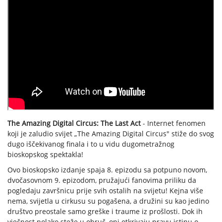
The Amazing Digital Circus: The Last Act
- Internet fenomen
koji je zaludio svijet „The Amazing Digital Circus" stiže do svog
dugo iščekivanog finala i to u vidu dugometražnog
bioskopskog spektakla!
Ovo bioskopsko izdanje spaja 8. epizodu sa potpuno novom,
dvočasovnom 9. epizodom, pružajući fanovima priliku da
pogledaju završnicu prije svih ostalih na svijetu! Kejna više
nema, svijetla u cirkusu su pogašena, a družini su kao jedino
društvo preostale samo greške i traume iz prošlosti. Dok ih
vječnost polako steže u obruč, oni otkrivaju pravu istinu o