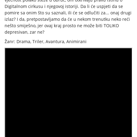
Digitalnom cirkusu i njegovoj istoriji. Da li će uspjeti da se
pomire sa onim što su saznali, ili će se odlučiti za... onaj drugi
izlaz? I da, pretpostavljamo da će u nekom trenutku neko reći
nešto smiješno, jer ovaj kraj prosto ne može biti TOLIKO
depresivan, zar ne?
Žanr: Drama, Triler, Avantura, Animirani