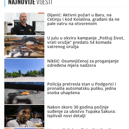
NAJNOVIJE
VIJESTI
Dijanić: Aktivni požari u Baru, na
Cetinju i kod Kolašina, građani da ne
pale vatru na otvorenom
U julu u okviru kampanje „Poštuj život,
vrati oružje“ predato 54 komada
vatrenog oružja
Nikšić: Osumnjičenoj za proganjanje
određena mjera nadzora
Policija pretresla stan u Podgorici i
pronašla automatsku pušku, jedna
osoba uhapšena
Nakon skoro 30 godina počinje
suđenje za ubistvo Tupaka Šakura:
Isplivali novi detalji