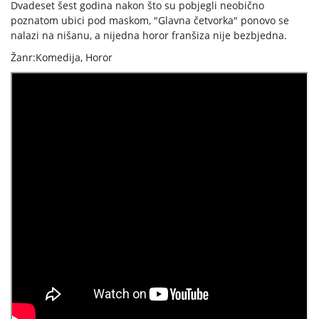
Dvadeset šest godina nakon što su pobjegli neobično
poznatom ubici pod maskom, "Glavna četvorka" ponovo se
nalazi na nišanu, a nijedna horor franšiza nije bezbjedna.
Žanr:Komedija, Horor