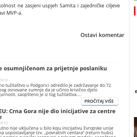
olnost ne zasjeni uspjeh Samita i zajedničke ciljeve
avi MVP-a.
Ostavi komentar
e osumnjičenom za prijetnje poslaniku
09:10
 tužilaštvo u Podgorici odredilo je zadržavanje do 72
 zbog osnovane sumnje da je učinio krivično djelo
urnosti, saopšteno je iz tog tužilaštva.
EU: Crna Gora nije dio inicijative za centre
e
08:53
tno nije uključena u bilo koju inicijativu Evropske unije
na uspostavljanje tzv. „povratnih centara“ (return hubs)