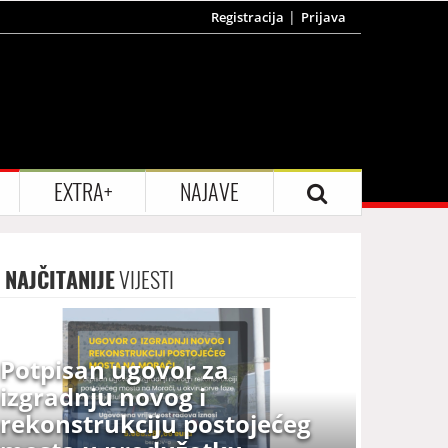
Registracija
Prijava
EXTRA+
NAJAVE
NAJČITANIJE
VIJESTI
Potpisan ugovor za
izgradnju novog i
rekonstrukciju postojećeg