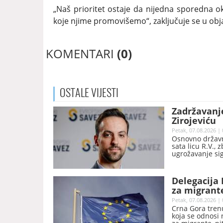
„Naš prioritet ostaje da nijedna sporedna ok
koje njime promovišemo“, zaključuje se u obj
KOMENTARI
(0)
OSTALE
VIJESTI
Zadržavanj
Zirojeviću
Petak, 07.08.2026 | 
Osnovno državno
sata licu R.V.,
ugrožavanje sig
Delegacija 
za migrant
Petak, 07.08.2026 | 
Crna Gora trenu
koja se odnosi 