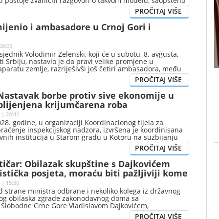
ti postoje zvanični razgovori o takvom modelu, saopšteno
 EU u Crnoj Gori.
ijenio i ambasadore u Crnoj Gori i
08:09
sjednik Volodimir Zelenski, koji će u subotu, 8. avgusta,
ti Srbiju, nastavio je da pravi velike promjene u
aratu zemlje, razriješivši još četiri ambasadora, među
stavnici Ukrajine u Hrvatskoj, Albaniji, Crnoj Gori i
Nastavak borbe protiv sive ekonomije u
plijenjena krijumčarena roba
 | 20:42
28. godine, u organizaciji Koordinacionog tijela za
praćenje inspekcijskog nadzora, izvršena je koordinisana
avnih institucija u Starom gradu u Kotoru na suzbijanju
ez odobrenja nosioca žiga, saopšteno je iz Kabineta
rtfelja Milutina Butorovića.
tičar: Obilazak skupštine s Dajkovićem
ristička posjeta, moraću biti pažljiviji kome
č
 | 15:30
d strane ministra odbrane i nekoliko kolega iz državnog
og obilaska zgrade zakonodavnog doma sa
Slobodne Crne Gore Vladislavom Dajkovićem,
nske narodne partije (DF) Morten Meseršmit kazao je da