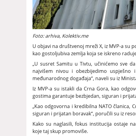
Foto: arhiva, Kolektiv.me
U objavi na društvenoj mreži X, iz MVP-a su po
kao gostoljubiva zemlja koja se iskreno ra
„U susret Samitu u Tivtu, učinićemo sve da
najvišem nivou i obezbijedimo uspješno 
međunarodnog događaja“, naveli su iz Minist
Iz MVP-a su istakli da Crna Gora, kao odgov
gostima garantuje bezbjedan, siguran i prija
„Kao odgovorna i kredibilna NATO članica, 
siguran i prijatan boravak“, poručili su iz res
Kako su naglasili, fokus institucija ostaje na
koje taj skup promoviše.