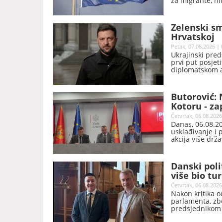
za migrante, ni
je iz Delegacije
Zelenski sm
Hrvatskoj
Petak, 07.08.2026 | 
Ukrajinski pred
prvi put posjeti
diplomatskom ap
kojima su i pred
Pakistanu.
Butorović: 
Kotoru - za
Četvrtak, 06.08.2026
Danas, 06.08.20
usklađivanje i 
akcija više drž
prometa robe b
ministra bez po
Danski poli
više bio tu
ću biti vodi
Četvrtak, 06.08.2026
Nakon kritika o
parlamenta, zb
predsjednikom 
predsjednik Da