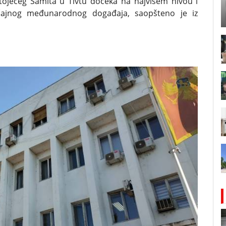
tojećeg Samita u Tivtu dočeka na najvišem nivou i
čajnog međunarodnog događaja, saopšteno je iz