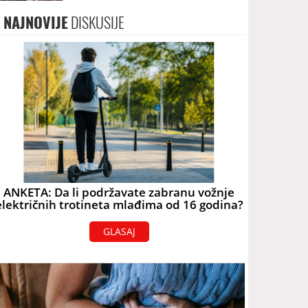
pažljiviji kome ću biti vodič
NAJNOVIJE
DISKUSIJE
ANKETA: Da li podržavate zabranu vožnje
električnih trotineta mlađima od 16 godina?
GLASAJ