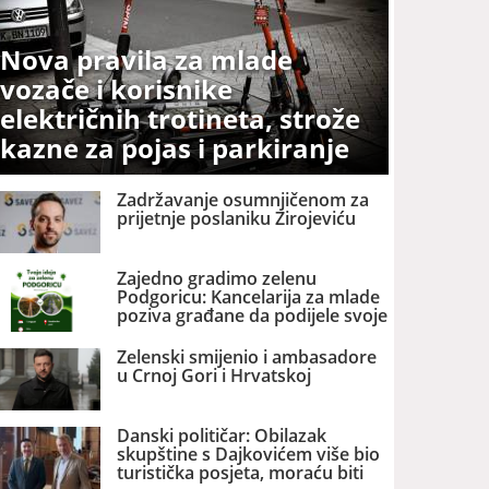
Nova pravila za mlade
vozače i korisnike
električnih trotineta, strože
kazne za pojas i parkiranje
Zadržavanje osumnjičenom za
prijetnje poslaniku Zirojeviću
Zajedno gradimo zelenu
Podgoricu: Kancelarija za mlade
poziva građane da podijele svoje
ideje
Zelenski smijenio i ambasadore
u Crnoj Gori i Hrvatskoj
Danski političar: Obilazak
skupštine s Dajkovićem više bio
turistička posjeta, moraću biti