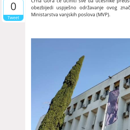
Crna Gora će učiniti sve da učesnike preds
0
obezbijedi uspješno održavanje ovog zna
Ministarstva vanjskih poslova (MVP).
Tweet