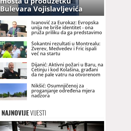
mosta u produžetku
Bulevara Vojislavljevića
Ivanović za Eurokaz: Evropska
unija ne briše identitet - ona
pruža priliku da ga predstavimo
Evropi i svijetu
Šokantni rezultati u Montrealu:
Zverev, Medvedev i Fric ispali
već na startu
Dijanić: Aktivni požari u Baru, na
Cetinju i kod Kolašina, građani
da ne pale vatru na otvorenom
Nikšić: Osumnjičenoj za
proganjanje određena mjera
nadzora
NAJNOVIJE
VIJESTI