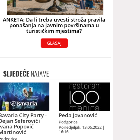
ANKETA: Da li treba uvesti stroža pravila
ponašanja na javnim površinama u
turističkim mjestima?
GLASAJ
SLJEDEĆE
NAJAVE
Bavaria City Party -
Peđa Jovanović
Dejan Seferović i
Podgorica
Ivana Popović
Ponedjeljak, 13.06.2022 |
Martinović
16:16
Podgorica