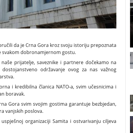
ručili da je Crna Gora kroz svoju istoriju prepoznata
duje svakom dobronamjernom gostu.
 naše prijatelje, saveznike i partnere dočekamo na
i dostojanstveno održavanje ovog za nas važnog
arstva.
orna i kredibilna članica NATO-a, svim učesnicima i
tan boravak.
Crna Gora svim svojim gostima garantuje bezbjedan,
ora vanjskih poslova.
 uspješnoj organizaciji Samita i ostvarivanju ciljeva