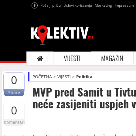
Pošalji priču
Uslovi korišćenja
Marketing
Impressum
VIJESTI
MAGAZIN
0
POČETNA
VIJESTI
Politika
MVP pred Samit u Tivtu
Share
neće zasijeniti uspje
0
Komentari