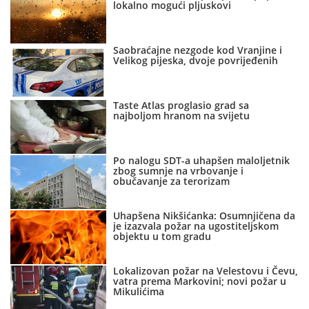
lokalno mogući pljuskovi
Saobraćajne nezgode kod Vranjine i
Velikog pijeska, dvoje povrijeđenih
Taste Atlas proglasio grad sa
najboljom hranom na svijetu
Po nalogu SDT-a uhapšen maloljetnik
zbog sumnje na vrbovanje i
obučavanje za terorizam
Uhapšena Nikšićanka: Osumnjičena da
je izazvala požar na ugostiteljskom
objektu u tom gradu
Lokalizovan požar na Velestovu i Čevu,
vatra prema Markovini; novi požar u
Mikulićima