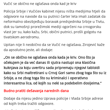
Vučić se obično ne oglašava onda kad je kriv
Policija Srbije i Vučićev kabinet nijesu ništa medijima htjeli da
odgovore na navode da su putnici čarter leta imali zadatak da
neformalno obezbjeđuju boravak predsjednika Srbije u Tivtu,
dok su tamošnji prorežimski mediji ogorčeni na crnogorsku
vlast jer su, kako kažu, Srbi, obični putnici, prošli golgotu na
tivatskom aerodromu.
Upitan nije li neobično da se Vučić ne oglašava, Zirojević kaže
da apsolutno jeste, ali dodaje:
„On se obično ne oglašava onda kada je kriv. Ono što ja
očekujem je da već danas ili sjutra nastupi ona klasična
kuknjava za koju uvertiru sada pripremaju njegovi tabloidi
kako su Srbi maltretirani u Crnoj Gori samo zbog toga što su iz
Srbije, a ne zbog toga što su kriminalci i operativno
interesantna lica, od kojih su neki sa podebelim dosijeima.“
Budno pratiti dešavanja narednih dana
Dodaje da nijesu jedino Uprava policije i Vlada Srbije adrese
od kojih treba tražiti odgovore.