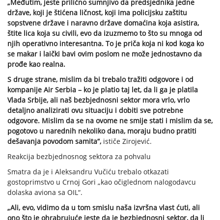
„Međutim, jeste prilično sumnjivo da predsjednika jedne
države, koji je štićena ličnost, koji ima policijsku zaštitu
sopstvene države i naravno države domaćina koja asistira,
štite lica koja su civili, evo da izuzmemo to što su mnoga od
njih operativno interesantna. To je priča koja ni kod koga ko
se makar i laički bavi ovim poslom ne može jednostavno da
prođe kao realna.
S druge strane, mislim da bi trebalo tražiti odgovore i od
kompanije Air Serbia – ko je platio taj let, da li ga je platila
Vlada Srbije, ali naš bezbjednosni sektor mora vrlo, vrlo
detaljno analizirati ovu situaciju i dobiti sve potrebne
odgovore. Mislim da se na ovome ne smije stati i mislim da se,
pogotovo u narednih nekoliko dana, moraju budno pratiti
dešavanja povodom samita“,
ističe Zirojević.
Reakcija bezbjednosnog sektora za pohvalu
Smatra da je i Aleksandru Vučiću trebalo otkazati
gostoprimstvo u Crnoj Gori „kao očiglednom nalogodavcu
dolaska aviona sa OIL“.
„Ali, evo, vidimo da u tom smislu naša izvršna vlast ćuti, ali
ono što je ohrabrujuće jeste da je bezbjednosni sektor, da li