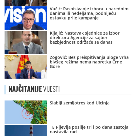
Vučić: Raspisivanje izbora u narednim
danima ili nedeljama, podnijeću
ostavku prije kampanje
Kljajić: Nastavak sjednice za izbor
direktora Agencije za sajber
bezbjednost održaće se danas
Zogović: Bez preispitivanja uloge vrha
bivšeg režima nema napretka Crne
Gore
NAJČITANIJE
VIJESTI
Slabiji zemljotres kod Ulcinja
TE Pljevlja poslije tri i po dana zastoja
nastavila rad