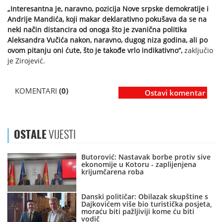
„Interesantna je, naravno, pozicija Nove srpske demokratije i
Andrije Mandića, koji makar deklarativno pokušava da se na
neki način distancira od onoga što je zvanična politika
Aleksandra Vučića nakon, naravno, dugog niza godina, ali po
ovom pitanju oni ćute, što je takođe vrlo indikativno“,
zaključio
je Zirojević.
KOMENTARI
(0)
Ostavi komentar
OSTALE
VIJESTI
Butorović: Nastavak borbe protiv sive
ekonomije u Kotoru - zaplijenjena
krijumčarena roba
Danski političar: Obilazak skupštine s
Dajkovićem više bio turistička posjeta,
moraću biti pažljiviji kome ću biti
vodič