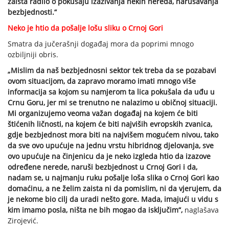
zaista radilo o pokušaju izazivanja nekih nereda, narušavanja
bezbjednosti.“
Neko je htio da pošalje lošu sliku o Crnoj Gori
Smatra da jučerašnji događaj mora da poprimi mnogo
ozbiljniji obris.
„Mislim da naš bezbjednosni sektor tek treba da se pozabavi
ovom situacijom, da zapravo moramo imati mnogo više
informacija sa kojom su namjerom ta lica pokušala da uđu u
Crnu Goru, jer mi se trenutno ne nalazimo u običnoj situaciji.
Mi organizujemo veoma važan događaj na kojem će biti
štićenih ličnosti, na kojem će biti najviših evropskih zvanica,
gdje bezbjednost mora biti na najvišem mogućem nivou, tako
da sve ovo upućuje na jednu vrstu hibridnog djelovanja, sve
ovo upućuje na činjenicu da je neko izgleda htio da izazove
određene nerede, naruši bezbjednost u Crnoj Gori i da,
nadam se, u najmanju ruku pošalje loša slika o Crnoj Gori kao
domaćinu, a ne želim zaista ni da pomislim, ni da vjerujem, da
je nekome bio cilj da uradi nešto gore. Mada, imajući u vidu s
kim imamo posla, ništa ne bih mogao da isključim“,
naglašava
Zirojević.