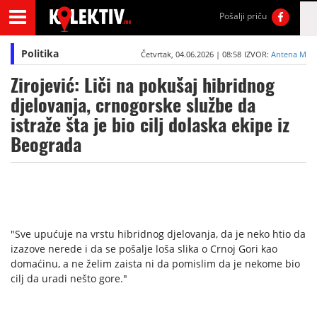
Pošalji priču
Politika
Četvrtak, 04.06.2026 | 08:58
IZVOR:
Antena M
Zirojević: Liči na pokušaj hibridnog
djelovanja, crnogorske službe da
istraže šta je bio cilj dolaska ekipe iz
Beograda
"Sve upućuje na vrstu hibridnog djelovanja, da je neko htio da
izazove nerede i da se pošalje loša slika o Crnoj Gori kao
domaćinu, a ne želim zaista ni da pomislim da je nekome bio
cilj da uradi nešto gore."