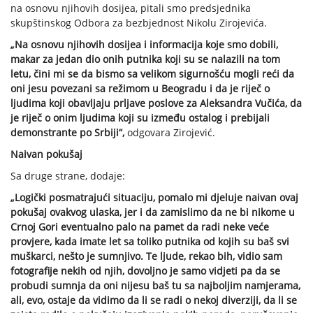
na osnovu njihovih dosijea, pitali smo predsjednika
skupštinskog Odbora za bezbjednost Nikolu Zirojevića.
„Na osnovu njihovih dosijea i informacija koje smo dobili,
makar za jedan dio onih putnika koji su se nalazili na tom
letu, čini mi se da bismo sa velikom sigurnošću mogli reći da
oni jesu povezani sa režimom u Beogradu i da je riječ o
ljudima koji obavljaju prljave poslove za Aleksandra Vučića, da
je riječ o onim ljudima koji su između ostalog i prebijali
demonstrante po Srbiji“,
odgovara Zirojević.
Naivan pokušaj
Sa druge strane, dodaje:
„Logički posmatrajući situaciju, pomalo mi djeluje naivan ovaj
pokušaj ovakvog ulaska, jer i da zamislimo da ne bi nikome u
Crnoj Gori eventualno palo na pamet da radi neke veće
provjere, kada imate let sa toliko putnika od kojih su baš svi
muškarci, nešto je sumnjivo. Te ljude, rekao bih, vidio sam
fotografije nekih od njih, dovoljno je samo vidjeti pa da se
probudi sumnja da oni nijesu baš tu sa najboljim namjerama,
ali, evo, ostaje da vidimo da li se radi o nekoj diverziji, da li se