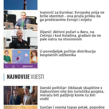
Ivanović za Eurokaz: Evropska unija ne
briše identitet - ona pruža priliku da
ga predstavimo Evropi i svijetu
Dijanić: Aktivni požari u Baru, na
Cetinju i kod Kolašina, građani da ne
pale vatru na otvorenom
U ponedjeljak počinje distribucija
besplatnih udžbenika
NAJNOVIJE
VIJESTI
Danski političar: Obilazak skupštine s
Dajkovićem više bio turistička posjeta,
moraću biti pažljiviji kome ću biti
vodič
Sunčan i veoma topao petak, popodne