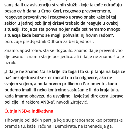
sam, da li uz asistenciju stranih službi, koje takođe odrađuju
posao ovih dana u Crnoj Gori, reagovao pravovremeno,
reagovao preventivno i reagovao upravo onako kako bi taj
sektor u jednoj ozbiljnoj državi trebalo da reaguje u ovakoj
situaciji, što je zaista pohvalno jer nažalost nemamo mnogo
situacija kada bismo se mogli pohvaliti njihovim radom“,
poručuje predsjednik Odbora za bezbjednost.
Znamo, apostrofira, šta se dogodilo, znamo da je preventivno
djelovano i znamo šta je posljedica, ali i dalje ne znamo šta je
uzrok.
„I dalje ne znamo šta se krije iza toga i to su pitanja na koja će
naš bezbjednosni sektor morati da da odgovore, ako ne
svojom voljom, a onda prvom prilikom u Parlamentu, kada
budemo imali ili neko kontrolno saslušanje ili do kraja jula,
kada imamo obavezu da usvojimo i izvještaj direktora Uprave
policije i direktora ANB-a“,
navodi Zirojević.
Ćutnja NSD-a indikativna
Tihovanje političkih partija koje su prepoznate kao prosrpske,
premda tu, kaže, računa i Demokrate, ne iznenađuje ga.