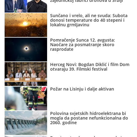
zajedničkoj fabrici dronova u Srbiji
Sunčano i vrelo, ali ne svuda: Subota
donosi temperature do 40 stepeni i
lokalnu grmljavinu
Pomračenje Sunca 12. avgusta:
Naočare za posmatranje skoro
rasprodate
Herceg Novi: Bogdan Diklić i film Dom
otvaraju 39. Filmski festival
Požar na Lisinju i dalje aktivan
Polovina svjetskih hidroelektrana bi
mogla da postane nefunkcionalna do
2060. godine