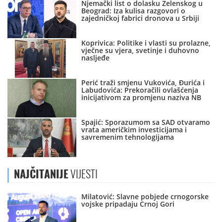
Njemački list o dolasku Zelenskog u
Beograd: Iza kulisa razgovori o
zajedničkoj fabrici dronova u Srbiji
Koprivica: Politike i vlasti su prolazne,
vječne su vjera, svetinje i duhovno
nasljeđe
Perić traži smjenu Vukovića, Đurića i
Labudovića: Prekoračili ovlašćenja
inicijativom za promjenu naziva NB
Spajić: Sporazumom sa SAD otvaramo
vrata američkim investicijama i
savremenim tehnologijama
NAJČITANIJE
VIJESTI
Milatović: Slavne pobjede crnogorske
vojske pripadaju Crnoj Gori