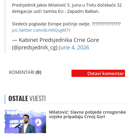
Predsjednik Jakov Milatović 5. juna u Tivtu dočekaće 32
delegacije uoči Samita EU - Zapadni Balkan.
Sledeće poglavlje Evrope počinje ovdje. ????????????????
pic.twitter.com/dcm0QsgM71
— Kabinet Predsjednika Crne Gore
(@predsjednik_cg)
June 4, 2026
KOMENTARI
(0)
Ostavi komentar
OSTALE
VIJESTI
Milatović: Slavne pobjede crnogorske
vojske pripadaju Crnoj Gori