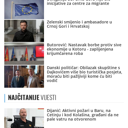
inicijative za centre za migrante
Zelenski smijenio i ambasadore u
Crnoj Gori i Hrvatskoj
Butorović: Nastavak borbe protiv sive
ekonomije u Kotoru - zaplijenjena
krijumčarena roba
Danski političar: Obilazak skupštine s
Dajkovićem više bio turistička posjeta,
moraću biti pažljiviji kome ću biti
vodič
NAJČITANIJE
VIJESTI
Dijanić: Aktivni požari u Baru, na
Cetinju i kod Kolašina, građani da ne
pale vatru na otvorenom