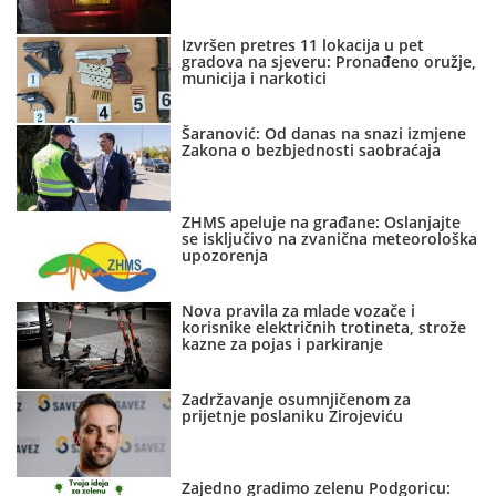
Izvršen pretres 11 lokacija u pet
gradova na sjeveru: Pronađeno oružje,
municija i narkotici
Šaranović: Od danas na snazi izmjene
Zakona o bezbjednosti saobraćaja
ZHMS apeluje na građane: Oslanjajte
se isključivo na zvanična meteorološka
upozorenja
Nova pravila za mlade vozače i
korisnike električnih trotineta, strože
kazne za pojas i parkiranje
Zadržavanje osumnjičenom za
prijetnje poslaniku Zirojeviću
Zajedno gradimo zelenu Podgoricu: