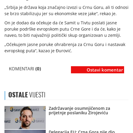
„Srbija je država koja značajno izvozi u Crnu Goru, ali ti odnosi
se brzo stabilizuju jer su ekonomske veze jake“, rekao je.
On je dodao da očekuje da će Samit u Tivtu poslati jasne
poruke podrške evropskom putu Crne Gore i da će, kako je
naveo, to biti najvažniji politički skup organizovan u zemlji.
„Očekujem jasne poruke ohrabrenja za Crnu Goru i nastavak
evropskog puta“, kazao je Đurović.
KOMENTARI
(0)
Ostavi komentar
OSTALE
VIJESTI
Zadržavanje osumnjičenom za
prijetnje poslaniku Zirojeviću
Delegacija EU: Crna Gora nije dio