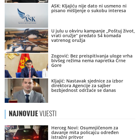
ASK: Kljajiću nije dato ni usmeno ni
pisano mišljenje o sukobu interesa
U julu u okviru kampanje „Poštuj život,
vrati oružje“ predato 54 komada
vatrenog oružja
Zogović: Bez preispitivanja uloge vrha
bivšeg režima nema napretka Crne
Gore
Kljajić: Nastavak sjednice za izbor
direktora Agencije za sajber
bezbjednost održaće se danas
NAJNOVIJE
VIJESTI
Herceg Novi: Osumnjičenom za
davanje mita policajcu određen
istražni pritvor