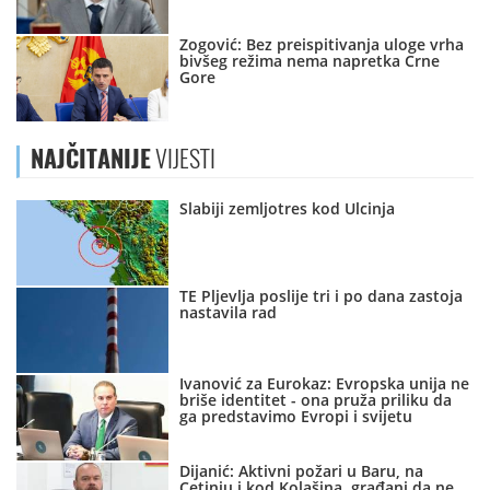
Zogović: Bez preispitivanja uloge vrha
bivšeg režima nema napretka Crne
Gore
NAJČITANIJE
VIJESTI
Slabiji zemljotres kod Ulcinja
TE Pljevlja poslije tri i po dana zastoja
nastavila rad
Ivanović za Eurokaz: Evropska unija ne
briše identitet - ona pruža priliku da
ga predstavimo Evropi i svijetu
Dijanić: Aktivni požari u Baru, na
Cetinju i kod Kolašina, građani da ne