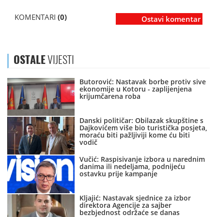
KOMENTARI
(0)
Ostavi komentar
OSTALE
VIJESTI
Butorović: Nastavak borbe protiv sive
ekonomije u Kotoru - zaplijenjena
krijumčarena roba
Danski političar: Obilazak skupštine s
Dajkovićem više bio turistička posjeta,
moraću biti pažljiviji kome ću biti
vodič
Vučić: Raspisivanje izbora u narednim
danima ili nedeljama, podnijeću
ostavku prije kampanje
Kljajić: Nastavak sjednice za izbor
direktora Agencije za sajber
bezbjednost održaće se danas