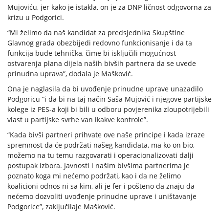
Mujoviću, jer kako je istakla, on je za DNP ličnost odgovorna za
krizu u Podgorici.
“Mi želimo da naš kandidat za predsjednika Skupštine
Glavnog grada obezbijedi redovno funkcionisanje i da ta
funkcija bude tehnička, čime bi isključili mogućnost
ostvarenja plana dijela naših bivših partnera da se uvede
prinudna uprava”, dodala je Mašković.
Ona je naglasila da bi uvođenje prinudne uprave unazadilo
Podgoricu “i da bi na taj način Saša Mujović i njegove partijske
kolege iz PES-a koji bi bili u odboru povjerenika zloupotrijebili
vlast u partijske svrhe van ikakve kontrole”.
“Kada bivši partneri prihvate ove naše principe i kada izraze
spremnost da će podržati našeg kandidata, ma ko on bio,
možemo na tu temu razgovarati i operacionalizovati dalji
postupak izbora. Javnosti i našim bivšima partnerima je
poznato koga mi nećemo podržati, kao i da ne želimo
koalicioni odnos ni sa kim, ali je fer i pošteno da znaju da
nećemo dozvoliti uvođenje prinudne uprave i uništavanje
Podgorice”, zaključilaje Mašković.