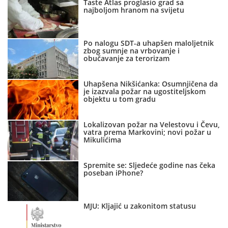
Taste Atlas proglasio grad sa
najboljom hranom na svijetu
Po nalogu SDT-a uhapšen maloljetnik
zbog sumnje na vrbovanje i
obučavanje za terorizam
Uhapšena Nikšićanka: Osumnjičena da
je izazvala požar na ugostiteljskom
objektu u tom gradu
Lokalizovan požar na Velestovu i Čevu,
vatra prema Markovini; novi požar u
Mikulićima
Spremite se: Sljedeće godine nas čeka
poseban iPhone?
MJU: Kljajić u zakonitom statusu