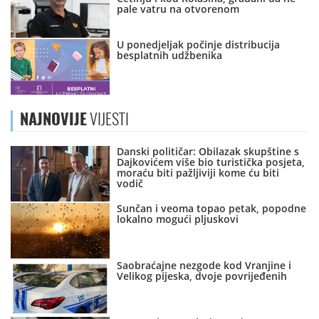
pale vatru na otvorenom
U ponedjeljak počinje distribucija
besplatnih udžbenika
NAJNOVIJE
VIJESTI
Danski političar: Obilazak skupštine s
Dajkovićem više bio turistička posjeta,
moraću biti pažljiviji kome ću biti
vodič
Sunčan i veoma topao petak, popodne
lokalno mogući pljuskovi
Saobraćajne nezgode kod Vranjine i
Velikog pijeska, dvoje povrijeđenih