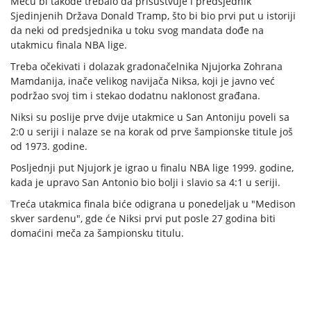
Meču bi takođe trebalo da prisustvuje i predsjednik
Sjedinjenih Država Donald Tramp, što bi bio prvi put u istoriji
da neki od predsjednika u toku svog mandata dođe na
utakmicu finala NBA lige.
Treba očekivati i dolazak gradonačelnika Njujorka Zohrana
Mamdanija, inače velikog navijača Niksa, koji je javno već
podržao svoj tim i stekao dodatnu naklonost građana.
Niksi su poslije prve dvije utakmice u San Antoniju poveli sa
2:0 u seriji i nalaze se na korak od prve šampionske titule još
od 1973. godine.
Posljednji put Njujork je igrao u finalu NBA lige 1999. godine,
kada je upravo San Antonio bio bolji i slavio sa 4:1 u seriji.
Treća utakmica finala biće odigrana u ponedeljak u "Medison
skver sardenu", gde će Niksi prvi put posle 27 godina biti
domaćini meča za šampionsku titulu.