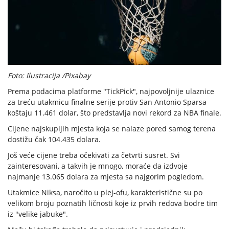
Foto: Ilustracija /Pixabay
Prema podacima platforme "TickPick", najpovoljnije ulaznice
za treću utakmicu finalne serije protiv San Antonio Sparsa
koštaju 11.461 dolar, što predstavlja novi rekord za NBA finale.
Cijene najskupljih mjesta koja se nalaze pored samog terena
dostižu čak 104.435 dolara.
Još veće cijene treba očekivati za četvrti susret. Svi
zainteresovani, a takvih je mnogo, moraće da izdvoje
najmanje 13.065 dolara za mjesta sa najgorim pogledom.
Utakmice Niksa, naročito u plej-ofu, karakteristične su po
velikom broju poznatih ličnosti koje iz prvih redova bodre tim
iz "velike jabuke".