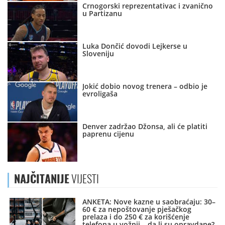
Crnogorski reprezentativac i zvanično
u Partizanu
Luka Dončić dovodi Lejkerse u
Sloveniju
Jokić dobio novog trenera – odbio je
evroligaša
Denver zadržao Džonsa, ali će platiti
paprenu cijenu
NAJČITANIJE
VIJESTI
ANKETA: Nove kazne u saobraćaju: 30–
60 € za nepoštovanje pješačkog
prelaza i do 250 € za korišćenje
telefona u vožnji – da li su opravdane?