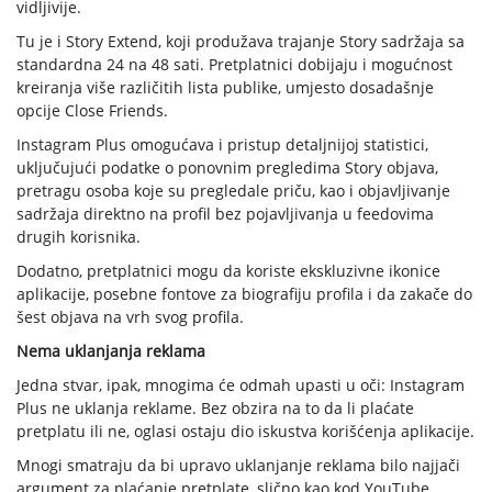
vidljivije.
Tu je i Story Extend, koji produžava trajanje Story sadržaja sa
standardna 24 na 48 sati. Pretplatnici dobijaju i mogućnost
kreiranja više različitih lista publike, umjesto dosadašnje
opcije Close Friends.
Instagram Plus omogućava i pristup detaljnijoj statistici,
uključujući podatke o ponovnim pregledima Story objava,
pretragu osoba koje su pregledale priču, kao i objavljivanje
sadržaja direktno na profil bez pojavljivanja u feedovima
drugih korisnika.
Dodatno, pretplatnici mogu da koriste ekskluzivne ikonice
aplikacije, posebne fontove za biografiju profila i da zakače do
šest objava na vrh svog profila.
Nema uklanjanja reklama
Jedna stvar, ipak, mnogima će odmah upasti u oči: Instagram
Plus ne uklanja reklame. Bez obzira na to da li plaćate
pretplatu ili ne, oglasi ostaju dio iskustva korišćenja aplikacije.
Mnogi smatraju da bi upravo uklanjanje reklama bilo najjači
argument za plaćanje pretplate, slično kao kod YouTube