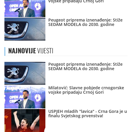
vojske pripadaju Crnoj Gori
Peugeot priprema iznenađenje: Stiže
SEDAM MODELA do 2030. godine
NAJNOVIJE
VIJESTI
Peugeot priprema iznenađenje: Stiže
SEDAM MODELA do 2030. godine
Milatović: Slavne pobjede crnogorske
vojske pripadaju Crnoj Gori
USPJEH mladih "lavica" - Crna Gora je u
finalu Svjetskog prvenstva!