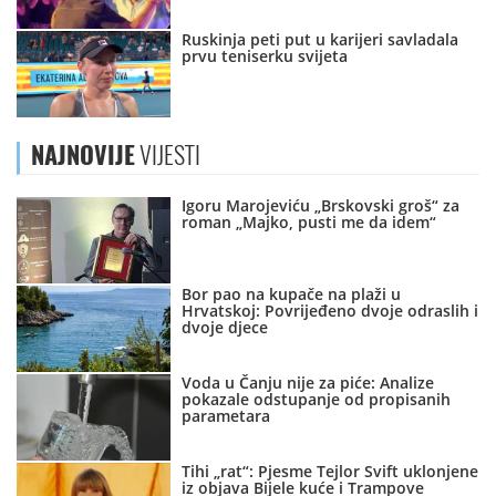
Ruskinja peti put u karijeri savladala
prvu teniserku svijeta
NAJNOVIJE
VIJESTI
Igoru Marojeviću „Brskovski groš“ za
roman „Majko, pusti me da idem“
Bor pao na kupače na plaži u
Hrvatskoj: Povrijeđeno dvoje odraslih i
dvoje djece
Voda u Čanju nije za piće: Analize
pokazale odstupanje od propisanih
parametara
Tihi „rat“: Pjesme Tejlor Svift uklonjene
iz objava Bijele kuće i Trampove