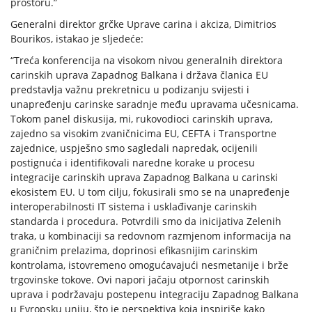
prostoru.”
Generalni direktor grčke Uprave carina i akciza, Dimitrios
Bourikos, istakao je sljedeće:
“Treća konferencija na visokom nivou generalnih direktora
carinskih uprava Zapadnog Balkana i država članica EU
predstavlja važnu prekretnicu u podizanju svijesti i
unapređenju carinske saradnje među upravama učesnicama.
Tokom panel diskusija, mi, rukovodioci carinskih uprava,
zajedno sa visokim zvaničnicima EU, CEFTA i Transportne
zajednice, uspješno smo sagledali napredak, ocijenili
postignuća i identifikovali naredne korake u procesu
integracije carinskih uprava Zapadnog Balkana u carinski
ekosistem EU. U tom cilju, fokusirali smo se na unapređenje
interoperabilnosti IT sistema i usklađivanje carinskih
standarda i procedura. Potvrdili smo da inicijativa Zelenih
traka, u kombinaciji sa redovnom razmjenom informacija na
graničnim prelazima, doprinosi efikasnijim carinskim
kontrolama, istovremeno omogućavajući nesmetanije i brže
trgovinske tokove. Ovi napori jačaju otpornost carinskih
uprava i podržavaju postepenu integraciju Zapadnog Balkana
u Evropsku uniju, što je perspektiva koja inspiriše kako