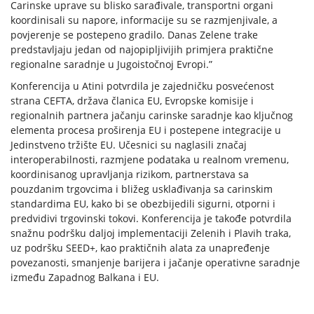
Carinske uprave su blisko sarađivale, transportni organi
koordinisali su napore, informacije su se razmjenjivale, a
povjerenje se postepeno gradilo. Danas Zelene trake
predstavljaju jedan od najopipljivijih primjera praktične
regionalne saradnje u Jugoistočnoj Evropi.”
Konferencija u Atini potvrdila je zajedničku posvećenost
strana CEFTA, država članica EU, Evropske komisije i
regionalnih partnera jačanju carinske saradnje kao ključnog
elementa procesa proširenja EU i postepene integracije u
Jedinstveno tržište EU. Učesnici su naglasili značaj
interoperabilnosti, razmjene podataka u realnom vremenu,
koordinisanog upravljanja rizikom, partnerstava sa
pouzdanim trgovcima i bližeg usklađivanja sa carinskim
standardima EU, kako bi se obezbijedili sigurni, otporni i
predvidivi trgovinski tokovi. Konferencija je takođe potvrdila
snažnu podršku daljoj implementaciji Zelenih i Plavih traka,
uz podršku SEED+, kao praktičnih alata za unapređenje
povezanosti, smanjenje barijera i jačanje operativne saradnje
između Zapadnog Balkana i EU.