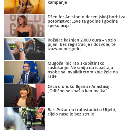
kampanje
Dženifer Aniston o decenijskoj borbi za
potomstvo: „Sve te godine i godine
spekulacija“
Rožajac kažnjen 2.000 eura – vozio
pijan, bez registracije i dozvole, te
izazvao nezgodu
Mugoša inicirao skupštinsko
saslušanje: Ne smiju da ispaštaju
osobe sa invaliditetom koje žele da
rade
Ceca o unuku Ilijanu i Anastasiji:
„Odlično se snašla kao majka“
Bar: Požar na trafostanici u Utjehi,
cijelo naselje bez struje