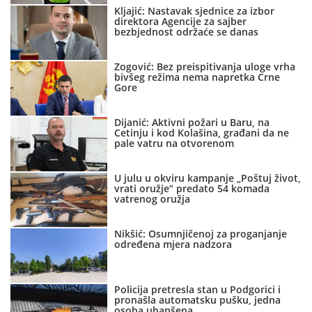
Kljajić: Nastavak sjednice za izbor
direktora Agencije za sajber
bezbjednost održaće se danas
Zogović: Bez preispitivanja uloge vrha
bivšeg režima nema napretka Crne
Gore
Dijanić: Aktivni požari u Baru, na
Cetinju i kod Kolašina, građani da ne
pale vatru na otvorenom
U julu u okviru kampanje „Poštuj život,
vrati oružje“ predato 54 komada
vatrenog oružja
Nikšić: Osumnjičenoj za proganjanje
određena mjera nadzora
Policija pretresla stan u Podgorici i
pronašla automatsku pušku, jedna
osoba uhapšena