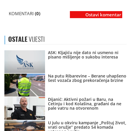
KOMENTARI
(0)
Ostavi komentar
OSTALE
VIJESTI
ASK: Kljajiću nije dato ni usmeno ni
pisano mišljenje o sukobu interesa
Na putu Ribarevine – Berane uhapšeno
šest vozača zbog prekoračenja brzine
Dijanić: Aktivni požari u Baru, na
Cetinju i kod Kolašina, građani da ne
pale vatru na otvorenom
U julu u okviru kampanje „Poštuj život,
vrati oružje“ predato 54 komada