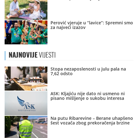
Perović vjeruje u “lavice”: Spremni smo
za najveći izazov
NAJNOVIJE
VIJESTI
Stopa nezaposlenosti u julu pala na
7,62 odsto
ASK: Kljajiću nije dato ni usmeno ni
pisano mišljenje o sukobu interesa
Na putu Ribarevine – Berane uhapšeno
šest vozača zbog prekoračenja brzine