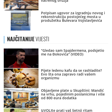
vatrenog oružja
Potpisan ugovor za izgradnju novog i
rekonstrukciju postojećeg mosta u
produžetku Bulevara Vojislavljevića
NAJČITANIJE
VIJESTI
"Gledao sam Spajdermena, podsjetio
me na Đokovića" (VIDEO)
Pijete ledenu kafu da se rashladite?
Evo šta ona zapravo radi vašem
organizmu
Objavljene plate u Skupštini: Mandić
na vrhu, pojedinim poslanicima i više
od 800 eura dodatka
IzVOLIte prati vaš ljetnji ritam