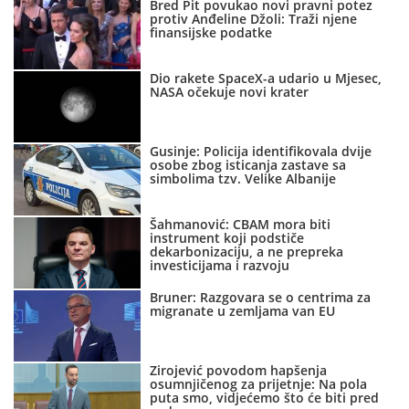
Bred Pit povukao novi pravni potez
protiv Anđeline Džoli: Traži njene
finansijske podatke
Dio rakete SpaceX-a udario u Mjesec,
NASA očekuje novi krater
Gusinje: Policija identifikovala dvije
osobe zbog isticanja zastave sa
simbolima tzv. Velike Albanije
Šahmanović: CBAM mora biti
instrument koji podstiče
dekarbonizaciju, a ne prepreka
investicijama i razvoju
Bruner: Razgovara se o centrima za
migranate u zemljama van EU
Zirojević povodom hapšenja
osumnjičenog za prijetnje: Na pola
puta smo, vidjećemo što će biti pred