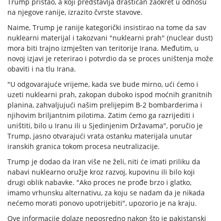
Trump pristao, a koji predstavlja drastičan zaokret u odnosu
na njegove ranije, izrazito čvrste stavove.
Naime, Trump je ranije kategorički insistirao na tome da sav
nuklearni materijal i takozvani "nuklearni prah" (nuclear dust)
mora biti trajno izmješten van teritorije Irana. Međutim, u
novoj izjavi je reterirao i potvrdio da se proces uništenja može
obaviti i na tlu Irana.
"U odgovarajuće vrijeme, kada sve bude mirno, ući ćemo i
uzeti nuklearni prah, zakopan duboko ispod moćnih granitnih
planina, zahvaljujući našim prelijepim B-2 bombarderima i
njihovim briljantnim pilotima. Zatim ćemo ga razrijediti i
uništiti, bilo u Iranu ili u Sjedinjenim Državama", poručio je
Trump, jasno otvarajući vrata ostanku materijala unutar
iranskih granica tokom procesa neutralizacije.
Trump je dodao da Iran više ne želi, niti će imati priliku da
nabavi nuklearno oružje kroz razvoj, kupovinu ili bilo koji
drugi oblik nabavke. "Ako proces ne prođe brzo i glatko,
imamo vrhunsku alternativu, za koju se nadam da je nikada
nećemo morati ponovo upotrijebiti", upozorio je na kraju.
Ove informacije dolaze neposredno nakon što je pakistanski