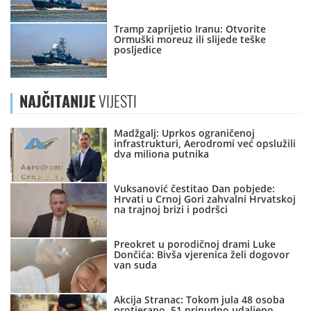
Tramp zaprijetio Iranu: Otvorite
Ormuški moreuz ili slijede teške
posljedice
NAJČITANIJE
VIJESTI
Madžgalj: Uprkos ograničenoj
infrastrukturi, Aerodromi već opslužili
dva miliona putnika
Vuksanović čestitao Dan pobjede:
Hrvati u Crnoj Gori zahvalni Hrvatskoj
na trajnoj brizi i podršci
Preokret u porodičnoj drami Luke
Dončića: Bivša vjerenica želi dogovor
van suda
Akcija Stranac: Tokom jula 48 osoba
protjerano, 51 prinudno udaljeno