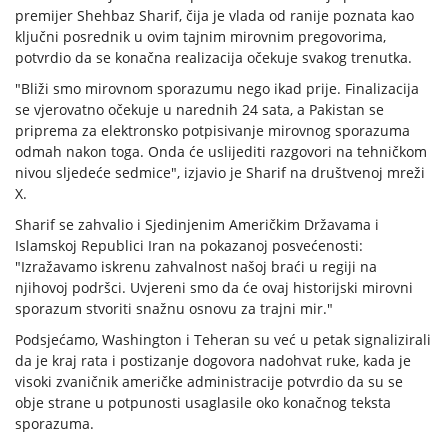
premijer Shehbaz Sharif, čija je vlada od ranije poznata kao
ključni posrednik u ovim tajnim mirovnim pregovorima,
potvrdio da se konačna realizacija očekuje svakog trenutka.
"Bliži smo mirovnom sporazumu nego ikad prije. Finalizacija
se vjerovatno očekuje u narednih 24 sata, a Pakistan se
priprema za elektronsko potpisivanje mirovnog sporazuma
odmah nakon toga. Onda će uslijediti razgovori na tehničkom
nivou sljedeće sedmice", izjavio je Sharif na društvenoj mreži
X.
Sharif se zahvalio i Sjedinjenim Američkim Državama i
Islamskoj Republici Iran na pokazanoj posvećenosti:
"Izražavamo iskrenu zahvalnost našoj braći u regiji na
njihovoj podršci. Uvjereni smo da će ovaj historijski mirovni
sporazum stvoriti snažnu osnovu za trajni mir."
Podsjećamo, Washington i Teheran su već u petak signalizirali
da je kraj rata i postizanje dogovora nadohvat ruke, kada je
visoki zvaničnik američke administracije potvrdio da su se
obje strane u potpunosti usaglasile oko konačnog teksta
sporazuma.