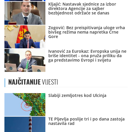
Kljajić: Nastavak sjednice za izbor
direktora Agencije za sajber
bezbjednost održaće se danas
Zogović: Bez preispitivanja uloge vrha
bivšeg režima nema napretka Crne
Gore
Ivanović za Eurokaz: Evropska unija ne
briše identitet - ona pruža priliku da
ga predstavimo Evropi i svijetu
NAJČITANIJE
VIJESTI
Slabiji zemljotres kod Ulcinja
TE Pljevlja poslije tri i po dana zastoja
nastavila rad