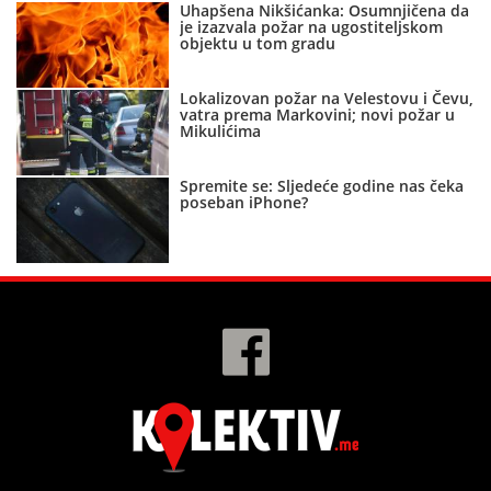
Uhapšena Nikšićanka: Osumnjičena da
je izazvala požar na ugostiteljskom
objektu u tom gradu
Lokalizovan požar na Velestovu i Čevu,
vatra prema Markovini; novi požar u
Mikulićima
Spremite se: Sljedeće godine nas čeka
poseban iPhone?