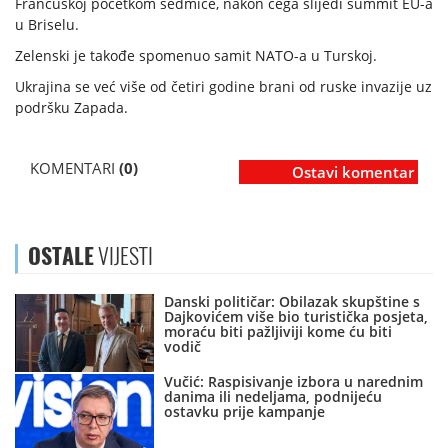
Francuskoj početkom sedmice, nakon čega slijedi summit EU-a
u Briselu.
Zelenski je takođe spomenuo samit NATO-a u Turskoj.
Ukrajina se već više od četiri godine brani od ruske invazije uz
podršku Zapada.
KOMENTARI
(0)
Ostavi komentar
OSTALE
VIJESTI
Danski političar: Obilazak skupštine s
Dajkovićem više bio turistička posjeta,
moraću biti pažljiviji kome ću biti
vodič
Vučić: Raspisivanje izbora u narednim
danima ili nedeljama, podnijeću
ostavku prije kampanje