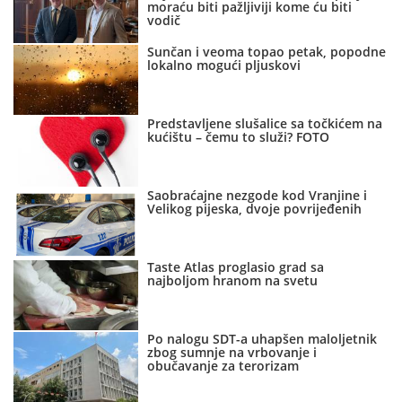
moraću biti pažljiviji kome ću biti
vodič
Sunčan i veoma topao petak, popodne
lokalno mogući pljuskovi
Predstavljene slušalice sa točkićem na
kućištu – čemu to služi? FOTO
Saobraćajne nezgode kod Vranjine i
Velikog pijeska, dvoje povrijeđenih
Taste Atlas proglasio grad sa
najboljom hranom na svetu
Po nalogu SDT-a uhapšen maloljetnik
zbog sumnje na vrbovanje i
obučavanje za terorizam