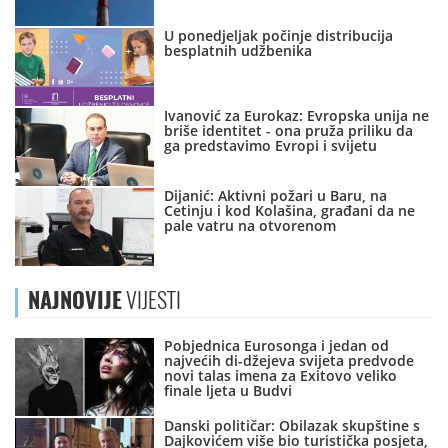
U ponedjeljak počinje distribucija
besplatnih udžbenika
Ivanović za Eurokaz: Evropska unija ne
briše identitet - ona pruža priliku da
ga predstavimo Evropi i svijetu
Dijanić: Aktivni požari u Baru, na
Cetinju i kod Kolašina, građani da ne
pale vatru na otvorenom
NAJNOVIJE
VIJESTI
Pobjednica Eurosonga i jedan od
najvećih di-džejeva svijeta predvode
novi talas imena za Exitovo veliko
finale ljeta u Budvi
Danski političar: Obilazak skupštine s
Dajkovićem više bio turistička posjeta,