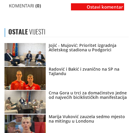
KOMENTARI
(0)
Ostavi komentar
OSTALE
VIJESTI
Jojić - Mujović: Prioritet izgradnja
Atletskog stadiona u Podgorici
Radović i Bakić i zvanično na SP na
Tajlandu
Crna Gora u trci za domaćinstvo jedne
od najvećih biciklističkih manifestacija
Marija Vuković zauzela sedmo mjesto
na mitingu u Londonu