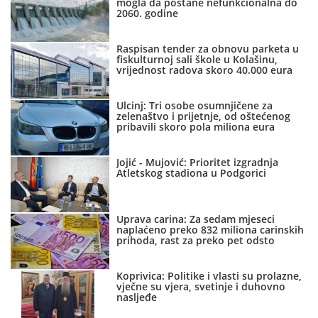
mogla da postane nefunkcionalna do
2060. godine
Raspisan tender za obnovu parketa u
fiskulturnoj sali škole u Kolašinu,
vrijednost radova skoro 40.000 eura
Ulcinj: Tri osobe osumnjičene za
zelenaštvo i prijetnje, od oštećenog
pribavili skoro pola miliona eura
Jojić - Mujović: Prioritet izgradnja
Atletskog stadiona u Podgorici
Uprava carina: Za sedam mjeseci
naplaćeno preko 832 miliona carinskih
prihoda, rast za preko pet odsto
Koprivica: Politike i vlasti su prolazne,
vječne su vjera, svetinje i duhovno
nasljeđe