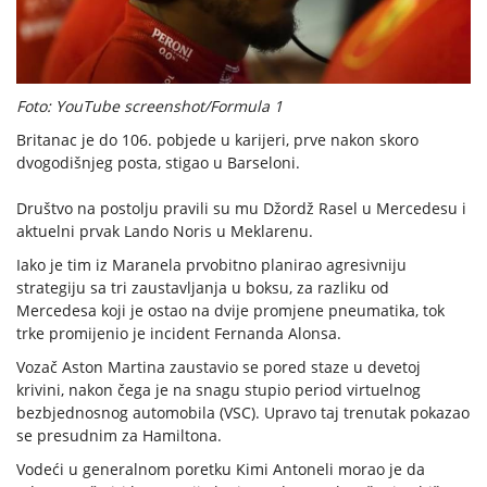
Foto: YouTube screenshot/Formula 1
Britanac je do 106. pobjede u karijeri, prve nakon skoro
dvogodišnjeg posta, stigao u Barseloni.
Društvo na postolju pravili su mu Džordž Rasel u Mercedesu i
aktuelni prvak Lando Noris u Meklarenu.
Iako je tim iz Maranela prvobitno planirao agresivniju
strategiju sa tri zaustavljanja u boksu, za razliku od
Mercedesa koji je ostao na dvije promjene pneumatika, tok
trke promijenio je incident Fernanda Alonsa.
Vozač Aston Martina zaustavio se pored staze u devetoj
krivini, nakon čega je na snagu stupio period virtuelnog
bezbjednosnog automobila (VSC). Upravo taj trenutak pokazao
se presudnim za Hamiltona.
Vodeći u generalnom poretku Kimi Antoneli morao je da