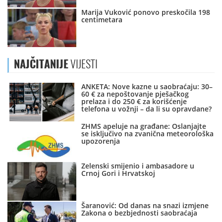
Marija Vuković ponovo preskočila 198
centimetara
NAJČITANIJE
VIJESTI
ANKETA: Nove kazne u saobraćaju: 30–
60 € za nepoštovanje pješačkog
prelaza i do 250 € za korišćenje
telefona u vožnji – da li su opravdane?
ZHMS apeluje na građane: Oslanjajte
se isključivo na zvanična meteorološka
upozorenja
Zelenski smijenio i ambasadore u
Crnoj Gori i Hrvatskoj
Šaranović: Od danas na snazi izmjene
Zakona o bezbjednosti saobraćaja