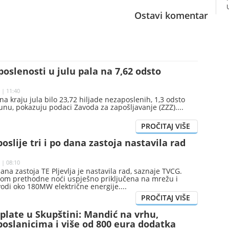
Ostavi komentar
oslenosti u julu pala na 7,62 odsto
 | 11:40
 na kraju jula bilo 23,72 hiljade nezaposlenih, 1,3 odsto
unu, pokazuju podaci Zavoda za zapošljavanje (ZZZ).
poslije tri i po dana zastoja nastavila rad
 | 08:10
 dana zastoja TE Pljevlja je nastavila rad, saznaje TVCG.
okom prethodne noći uspješno priključena na mrežu i
vodi oko 180MW električne energije.
plate u Skupštini: Mandić na vrhu,
oslanicima i više od 800 eura dodatka