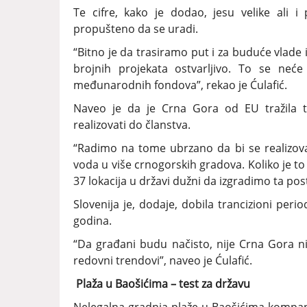
Te cifre, kako je dodao, jesu velike ali i
propušteno da se uradi.
“Bitno je da trasiramo put i za buduće vlade i
brojnih projekata ostvarljivo. To se neće
međunarodnih fondova”, rekao je Ćulafić.
Naveo je da je Crna Gora od EU tražila t
realizovati do članstva.
“Radimo na tome ubrzano da bi se realizova
voda u više crnogorskih gradova. Koliko je t
37 lokacija u državi dužni da izgradimo ta post
Slovenija je, dodaje, dobila trancizioni peri
godina.
“Da građani budu načisto, nije Crna Gora n
redovni trendovi”, naveo je Ćulafić.
Plaža u Baošićima – test za državu