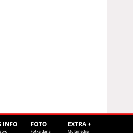
G INFO
FOTO
EXTRA +
štvo
Fotka dana
Multimedija