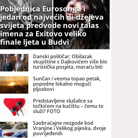
Pobjednica Eurosonga i
jedan od najvećih di-džejeva
svijeta predvode novi talas
imena za Exitovo veliko
finale ljeta u Budvi
Danski političar: Obilazak
skupštine s Dajkovićem više bio
turistička posjeta, moraću biti
pažljiviji kome ću biti vodič
Sunčan i veoma topao petak,
popodne lokalno mogući
pljuskovi
Predstavljene slušalice sa
točkićem na kućištu – čemu to
služi? FOTO
Saobraćajne nezgode kod
Vranjine i Velikog pijeska, dvoje
povrijeđenih