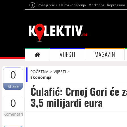
Pošalji priču
Uslovi korišćenja
Marketing
Impressum
VIJESTI
MAGAZIN
0
POČETNA
VIJESTI
Ekonomija
Share
Ćulafić: Crnoj Gori će 
3,5 milijardi eura
0
Komentari