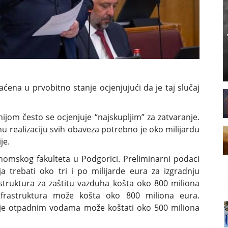
aćena u prvobitno stanje ocjenjujući da je taj slučaj
jom često se ocjenjuje “najskupljim” za zatvaranje.
 realizaciju svih obaveza potrebno je oko milijardu
je.
omskog fakulteta u Podgorici. Preliminarni podaci
a trebati oko tri i po milijarde eura za izgradnju
struktura za zaštitu vazduha košta oko 800 miliona
nfrastruktura može košta oko 800 miliona eura.
anje otpadnim vodama može koštati oko 500 miliona