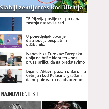
Slabiji zemljotres kod Ulcinja
TE Pljevlja poslije tri i po dana
zastoja nastavila rad
U ponedjeljak počinje
distribucija besplatnih
udžbenika
Ivanović za Eurokaz: Evropska
unija ne briše identitet - ona
pruža priliku da ga predstavimo
Evropi i svijetu
Dijanić: Aktivni požari u Baru, na
Cetinju i kod Kolašina, građani
da ne pale vatru na otvorenom
NAJNOVIJE
VIJESTI