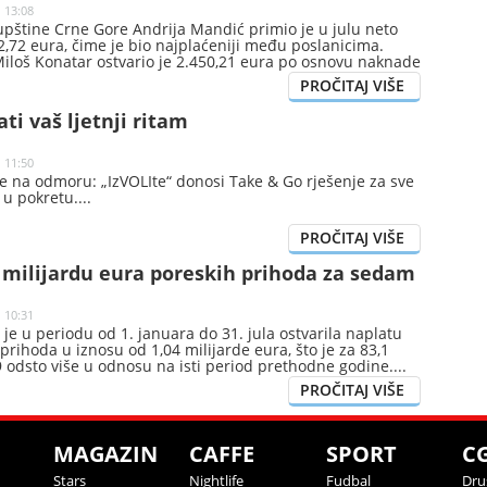
| 13:08
upštine Crne Gore Andrija Mandić primio je u julu neto
,72 eura, čime je bio najplaćeniji među poslanicima.
Miloš Konatar ostvario je 2.450,21 eura po osnovu naknade
 funkcije, pokazuju podaci o julskim primanjima koje je
ina Crne Gore.
ati vaš ljetnji ritam
| 11:50
e na odmoru: „IzVOLIte“ donosi Take & Go rješenje za sve
e u pokretu.
 milijardu eura poreskih prihoda za sedam
| 10:31
je u periodu od 1. januara do 31. jula ostvarila naplatu
prihoda u iznosu od 1,04 milijarde eura, što je za 83,1
 9 odsto više u odnosu na isti period prethodne godine.
MAGAZIN
CAFFE
SPORT
C
Stars
Nightlife
Fudbal
Dru