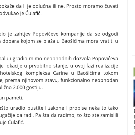
a pokaže da li je odlučna ili ne. Prosto moramo čuvati
dvukao je Ćulafić.
io je zahtjev Popovićeve kompanije da se odgodi
ih dobara kojom se plaža u Baošićima mora vratiti u
obalu i gradio mimo neophodnih dozvola Popovićeva
 lokacije u prvobitno stanje, u ovoj fazi realizacije
je hotelskog kompleksa Carine u Baošićima tokom
ište, prema njihovom stavu, funkcionalno neophodan
ižno 2.000 gostiju.
van pameti.
ešto uradio pustite i zakone i propise neka to tako
ačije da radi. Pa šta da radimo, to što ste zamislili
uje Ćulafić.