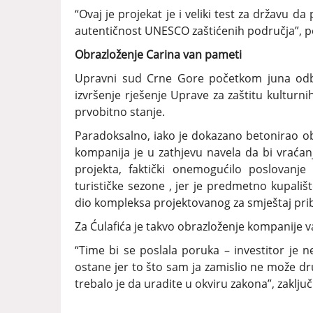
“Ovaj je projekat je i veliki test za državu d
autentičnost UNESCO zaštićenih područja”, po
Obrazloženje Carina van pameti
Upravni sud Crne Gore početkom juna odb
izvršenje rješenje Uprave za zaštitu kulturn
prvobitno stanje.
Paradoksalno, iako je dokazano betonirao 
kompanija je u zathjevu navela da bi vraćanje
projekta, faktički onemogućilo poslovan
turističke sezone , jer je predmetno kupal
dio kompleksa projektovanog za smještaj pribl
Za Ćulafića je takvo obrazloženje kompanije 
“Time bi se poslala poruka – investitor je n
ostane jer to što sam ja zamislio ne može drug
trebalo je da uradite u okviru zakona”, zaključ