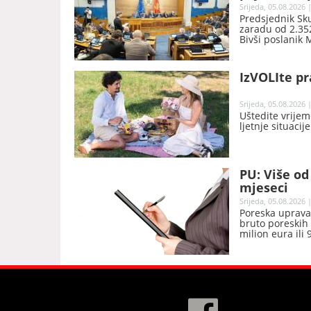
Srijeda, 05.08.2026 
Predsjednik Sk
zaradu od 2.352
Bivši poslanik 
nakon prestanka
objavila Skupšt
IzVOLIte pr
Srijeda, 05.08.2026 
Uštedite vrijem
ljetnje situacij
PU: Više od
mjeseci
Srijeda, 05.08.2026 
Poreska uprava 
bruto poreskih 
milion eura ili