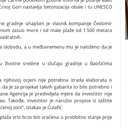
je Carine početkom godine otvorila je pitanje kako
rnoj Gori nastavlja betonizacija obale i tu UNESCO
alne gradnje uhapšen je vlasnik kompanije Čedomir
etonom zasuo more i od male plaže od 1.500 metara
vadratnih.
na slobodu, a u međuvremenu mu je naloženo da je
itu životne sredine u slučaju gradnje u Baošićima
a njihovoj ocjeni nije potrebna izrada elaborata o
da je za projekat takvih gabarita to bilo potrebno i
ane Agencija je predvidjela mjere da investitor nije
o. Takođe, investitor je narušio propise iz zaštite
enoj zoni”, istakao je Ćulafić.
aža vrlo brzo biti vraćena u prvobitno stanje prije