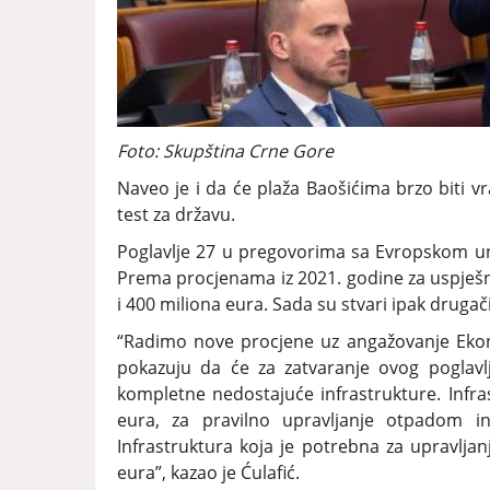
Foto: Skupština Crne Gore
Naveo je i da će plaža Baošićima brzo biti vr
test za državu.
Poglavlje 27 u pregovorima sa Evropskom uni
Prema procjenama iz 2021. godine za uspješnu
i 400 miliona eura. Sada su stvari ipak drugači
“Radimo nove procjene uz angažovanje Ekon
pokazuju da će za zatvaranje ovog poglavlj
kompletne nedostajuće infrastrukture. Infra
eura, za pravilno upravljanje otpadom i
Infrastruktura koja je potrebna za upravlj
eura”, kazao je Ćulafić.