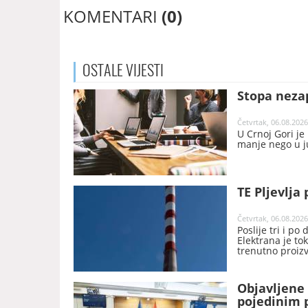
KOMENTARI
(0)
OSTALE
VIJESTI
Stopa nezap
Četvrtak, 06.08.2026
U Crnoj Gori je
manje nego u j
TE Pljevlja 
Četvrtak, 06.08.2026
Poslije tri i po
Elektrana je t
trenutno proiz
Objavljene 
pojedinim p