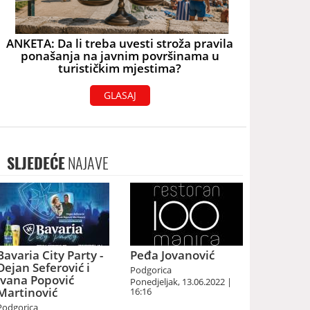
ANKETA: Da li treba uvesti stroža pravila
ponašanja na javnim površinama u
turističkim mjestima?
GLASAJ
SLJEDEĆE
NAJAVE
Bavaria City Party -
Peđa Jovanović
Dejan Seferović i
Podgorica
Ivana Popović
Ponedjeljak, 13.06.2022 |
Martinović
16:16
Podgorica