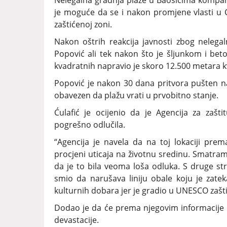
Nelegalna gradnja plaže u Baošićima kompani
je moguće da se i nakon promjene vlasti u C
zaštićenoj zoni.
Nakon oštrih reakcija javnosti zbog neleg
Popović ali tek nakon što je šljunkom i b
kvadratnih napravio je skoro 12.500 metara k
Popović je nakon 30 dana pritvora pušten 
obavezen da plažu vrati u prvobitno stanje.
Ćulafić je ocijenio da je Agencija za zašt
pogrešno odlučila.
“Agencija je navela da na toj lokaciji prem
procjeni uticaja na životnu sredinu. Smatram 
da je to bila veoma loša odluka. S druge str
smio da narušava liniju obale koju je zateka
kulturnih dobara jer je gradio u UNESCO zaštić
Dodao je da će prema njegovim informacije pl
devastacije.