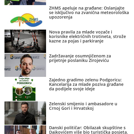
ZHMS apeluje na građane: Oslanjajte
se isključivo na zvanična meteorološka
upozorenja
Nova pravila za mlade vozače i
korisnike električnih trotineta, strože
kazne za pojas i parkiranje
Zadržavanje osumnjičenom za
prijetnje poslaniku Zirojeviću
Zajedno gradimo zelenu Podgoricu:
Kancelarija za mlade poziva građane
da podijele svoje ideje
Zelenski smijenio i ambasadore u
Crnoj Gori i Hrvatskoj
Danski političar: Obilazak skupštine s
Dajkovićem više bio turistička posjeta,