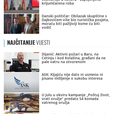
krijumčarena roba
Danski političar: Obilazak skupštine s
Dajkovićem više bio turistička posjeta,
moraću biti pažljiviji kome ću biti
vodič
NAJČITANIJE
VIJESTI
Dijanić: Aktivni požari u Baru, na
Cetinju i kod Kolašina, građani da ne
pale vatru na otvorenom
ASK: Kljajiću nije dato ni usmeno ni
pisano mišljenje o sukobu interesa
U julu u okviru kampanje „Poštuj život,
vrati oružje“ predato 54 komada
vatrenog oružja