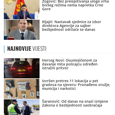
Zogović: Bez preispitivanja uloge vrha
bivšeg režima nema napretka Crne
Gore
Kljajić: Nastavak sjednice za izbor
direktora Agencije za sajber
bezbjednost održaće se danas
NAJNOVIJE
VIJESTI
Herceg Novi: Osumnjičenom za
davanje mita policajcu određen
istražni pritvor
Izvršen pretres 11 lokacija u pet
gradova na sjeveru: Pronađeno oružje,
municija i narkotici
Šaranović: Od danas na snazi izmjene
Zakona o bezbjednosti saobraćaja