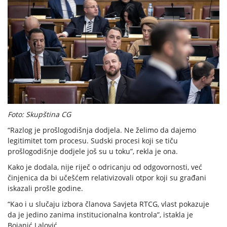
Foto: Skupština CG
“Razlog je prošlogodišnja dodjela. Ne želimo da dajemo
legitimitet tom procesu. Sudski procesi koji se tiču
prošlogodišnje dodjele još su u toku”, rekla je ona.
Kako je dodala, nije riječ o odricanju od odgovornosti, već
činjenica da bi učešćem relativizovali otpor koji su građani
iskazali prošle godine.
“Kao i u slučaju izbora članova Savjeta RTCG, vlast pokazuje
da je jedino zanima institucionalna kontrola”, istakla je
Bojanić Lalović.