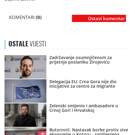
KOMENTARI
(0)
Ostavi komentar
OSTALE
VIJESTI
Zadržavanje osumnjičenom za
prijetnje poslaniku Zirojeviću
Delegacija EU: Crna Gora nije dio
inicijative za centre za migrante
Zelenski smijenio i ambasadore u
Crnoj Gori i Hrvatskoj
Butorović: Nastavak borbe protiv sive
ekonomije u Kotoru - zaplijenjena