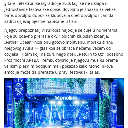
gitare i elektronike izgradio je zvuk koji se ne uklapa u
jednostavne festivalske opise: dovoljno je snažan za velike
bine, dovoljno dubok za klubove, a opet dovoljno ličan da
zadrži osjećaj pjesme napisane u tišini.
Njegov prepoznatljivi rukopis najbolje se čuje u numerama
koje su odavno prerasle okvir običnih klupskih izdanja.
„Father Ocean” nosi onu gotovo molitvenu, morsku širinu
njegovog zvuka — glas koji se obraća nečemu većem od
čovjeka i ritam koji ne žuri, nego nosi. „Return to Oz”, posebno
kroz moćni ARTBAT remix, otvorio je njegovu muziku prema
velikim plesnim podijumima i pokazao kako Monolinkova
emocija može da preraste u pravi festivalski talas.