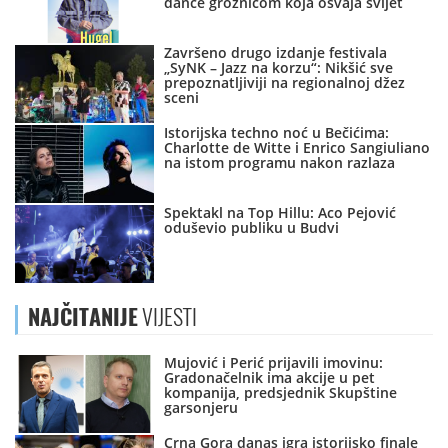
dance groznicom koja osvaja svijet
Završeno drugo izdanje festivala
„SyNK – Jazz na korzu“: Nikšić sve
prepoznatljiviji na regionalnoj džez
sceni
Istorijska techno noć u Bečićima:
Charlotte de Witte i Enrico Sangiuliano
na istom programu nakon razlaza
Spektakl na Top Hillu: Aco Pejović
oduševio publiku u Budvi
NAJČITANIJE
VIJESTI
Mujović i Perić prijavili imovinu:
Gradonačelnik ima akcije u pet
kompanija, predsjednik Skupštine
garsonjeru
Crna Gora danas igra istorijsko finale