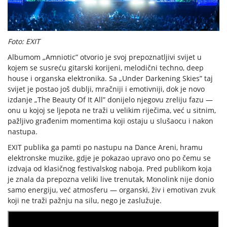
Foto: EXIT
Albumom „Amniotic” otvorio je svoj prepoznatljivi svijet u
kojem se susreću gitarski korijeni, melodični techno, deep
house i organska elektronika. Sa „Under Darkening Skies” taj
svijet je postao još dublji, mračniji i emotivniji, dok je novo
izdanje „The Beauty Of It All” donijelo njegovu zreliju fazu —
onu u kojoj se ljepota ne traži u velikim riječima, već u sitnim,
pažljivo građenim momentima koji ostaju u slušaocu i nakon
nastupa.
EXIT publika ga pamti po nastupu na Dance Areni, hramu
elektronske muzike, gdje je pokazao upravo ono po čemu se
izdvaja od klasičnog festivalskog naboja. Pred publikom koja
je znala da prepozna veliki live trenutak, Monolink nije donio
samo energiju, već atmosferu — organski, živ i emotivan zvuk
koji ne traži pažnju na silu, nego je zaslužuje.