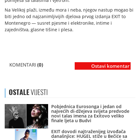
pomiješa sa talasima i vjetrom.
Na Velikoj plaži, između mora i neba, njegov nastup mogao bi
biti jedno od najzanimljivijih djelova prvog izdanja EXIT to
Montenegro — susret pjesme i elektronike, intime i
zajedništva, glasne tišine i plesa.
KOMENTARI
(0)
Ostavi komentar
OSTALE
VIJESTI
Pobjednica Eurosonga i jedan od
najvećih di-džejeva svijeta predvode
novi talas imena za Exitovo veliko
finale ljeta u Budvi
EXIT dovodi najtraženijeg izvođača
današnjice: HUGEL stiže u Bečiće sa