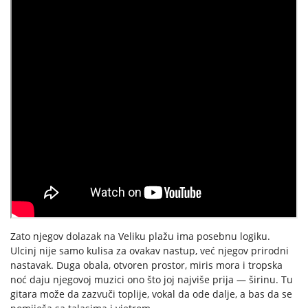
Zato njegov dolazak na Veliku plažu ima posebnu logiku.
Ulcinj nije samo kulisa za ovakav nastup, već njegov prirodni
nastavak. Duga obala, otvoren prostor, miris mora i tropska
noć daju njegovoj muzici ono što joj najviše prija — širinu. Tu
gitara može da zazvuči toplije, vokal da ode dalje, a bas da se