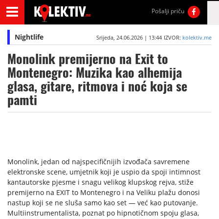
Pošalji priču
Nightlife
Srijeda, 24.06.2026 | 13:44
IZVOR:
kolektiv.me
Monolink premijerno na Exit to
Montenegro: Muzika kao alhemija
glasa, gitare, ritmova i noć koja se
pamti
Monolink, jedan od najspecifičnijih izvođača savremene
elektronske scene, umjetnik koji je uspio da spoji intimnost
kantautorske pjesme i snagu velikog klupskog rejva, stiže
premijerno na EXIT to Montenegro i na Veliku plažu donosi
nastup koji se ne sluša samo kao set — već kao putovanje.
Multiinstrumentalista, poznat po hipnotičnom spoju glasa,