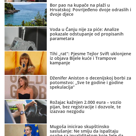
Bor pao na kupače na plaži u
Hrvatskoj: Povrijeđeno dvoje odraslih i
dvoje djece
Voda u Čanju nije za piće: Analize
pokazale odstupanje od propisanih
parametara
Tihi „rat“: Pjesme Tejlor Svift uklonjene
iz objava Bijele kuće i Trampove
kampanje
Dženifer Aniston o decenijskoj borbi za
potomstvo: „Sve te godine i godine
spekulacija“
Rožajac kažnjen 2.000 eura – vozio
pijan, bez registracije i dozvole, te
izazvao nezgodu
Mugoša inicirao skupštinsko
saslušanje: Ne smiju da ispaštaju
osobe sa invaliditetom koje žele da