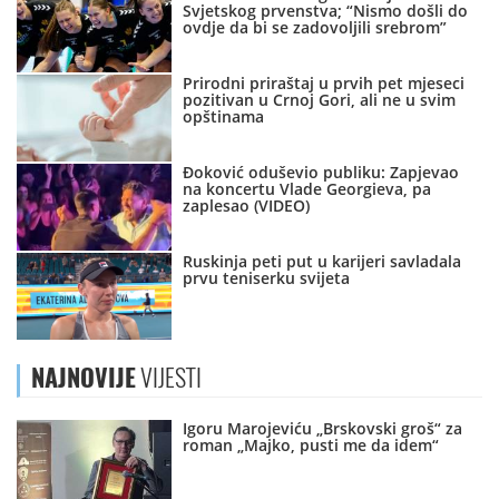
Svjetskog prvenstva; “Nismo došli do
ovdje da bi se zadovoljili srebrom”
Prirodni priraštaj u prvih pet mjeseci
pozitivan u Crnoj Gori, ali ne u svim
opštinama
Đoković oduševio publiku: Zapjevao
na koncertu Vlade Georgieva, pa
zaplesao (VIDEO)
Ruskinja peti put u karijeri savladala
prvu teniserku svijeta
NAJNOVIJE
VIJESTI
Igoru Marojeviću „Brskovski groš“ za
roman „Majko, pusti me da idem“