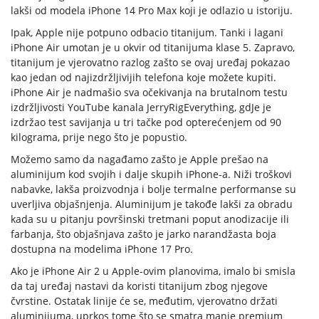
lakši od modela iPhone 14 Pro Max koji je odlazio u istoriju.
Ipak, Apple nije potpuno odbacio titanijum. Tanki i lagani
iPhone Air umotan je u okvir od titanijuma klase 5. Zapravo,
titanijum je vjerovatno razlog zašto se ovaj uređaj pokazao
kao jedan od najizdržljivijih telefona koje možete kupiti.
iPhone Air je nadmašio sva očekivanja na brutalnom testu
izdržljivosti YouTube kanala JerryRigEverything, gdJe je
izdržao test savijanja u tri tačke pod opterećenjem od 90
kilograma, prije nego što je popustio.
Možemo samo da nagađamo zašto je Apple prešao na
aluminijum kod svojih i dalje skupih iPhone-a. Niži troškovi
nabavke, lakša proizvodnja i bolje termalne performanse su
uverljiva objašnjenja. Aluminijum je takođe lakši za obradu
kada su u pitanju površinski tretmani poput anodizacije ili
farbanja, što objašnjava zašto je jarko narandžasta boja
dostupna na modelima iPhone 17 Pro.
Ako je iPhone Air 2 u Apple-ovim planovima, imalo bi smisla
da taj uređaj nastavi da koristi titanijum zbog njegove
čvrstine. Ostatak linije će se, međutim, vjerovatno držati
aluminijuma, uprkos tome što se smatra manje premium