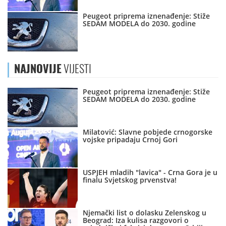
Peugeot priprema iznenađenje: Stiže
SEDAM MODELA do 2030. godine
NAJNOVIJE
VIJESTI
Peugeot priprema iznenađenje: Stiže
SEDAM MODELA do 2030. godine
Milatović: Slavne pobjede crnogorske
vojske pripadaju Crnoj Gori
USPJEH mladih "lavica" - Crna Gora je u
finalu Svjetskog prvenstva!
Njemački list o dolasku Zelenskog u
Beograd: Iza kulisa razgovori o