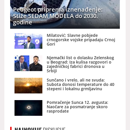
Peugeot priprema iznenađenje:
Stiže SEDAM MODELA do 2030.
godine
Milatović: Slavne pobjede
crnogorske vojske pripadaju Crnoj
Gori
Njemački list o dolasku Zelenskog
u Beograd: Iza kulisa razgovori o
zajedničkoj fabrici dronova u
Srbiji
Sunčano i vrelo, ali ne svuda:
Subota donosi temperature do 40
stepeni i lokalnu grmljavinu
Pomračenje Sunca 12. avgusta:
Naočare za posmatranje skoro
rasprodate