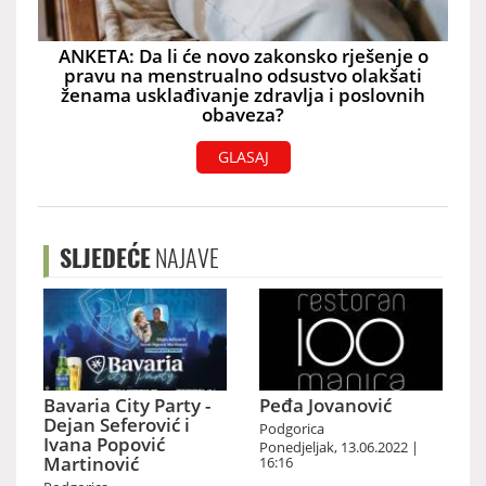
ANKETA: Da li će novo zakonsko rješenje o
pravu na menstrualno odsustvo olakšati
ženama usklađivanje zdravlja i poslovnih
obaveza?
GLASAJ
SLJEDEĆE
NAJAVE
Bavaria City Party -
Peđa Jovanović
Dejan Seferović i
Podgorica
Ivana Popović
Ponedjeljak, 13.06.2022 |
Martinović
16:16