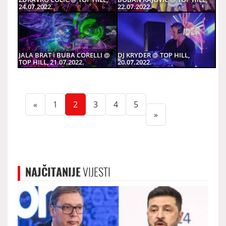
24.07.2022.
22.07.2022.
JALA BRAT i BUBA CORELLI @
DJ KRYDER @ TOP HILL,
TOP HILL, 21.07.2022.
20.07.2022.
(current)
(current)
(current)
(current)
(current)
«
1
2
3
4
5
»
NAJČITANIJE
VIJESTI