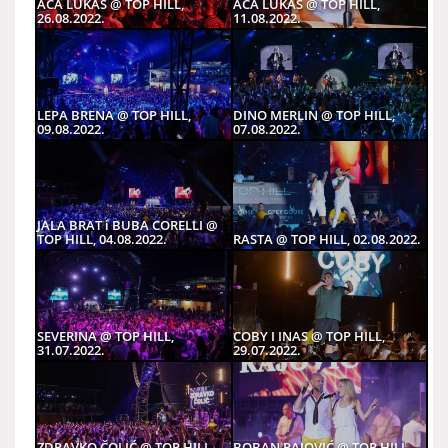
ACA LUKAS @ TOP HILL,
ACA LUKAS @ TOP HILL,
26.08.2022.
11.08.2022.
LEPA BRENA @ TOP HILL,
DINO MERLIN @ TOP HILL,
09.08.2022.
07.08.2022.
JALA BRAT i BUBA CORELLI @
TOP HILL, 04.08.2022.
RASTA @ TOP HILL, 02.08.2022.
SEVERINA @ TOP HILL,
COBY I INAS @ TOP HILL,
31.07.2022.
29.07.2022.
ZDRAVKO ČOLIĆ @ TOP HILL,
BOBAN RAJOVIĆ @ TOP HILL,