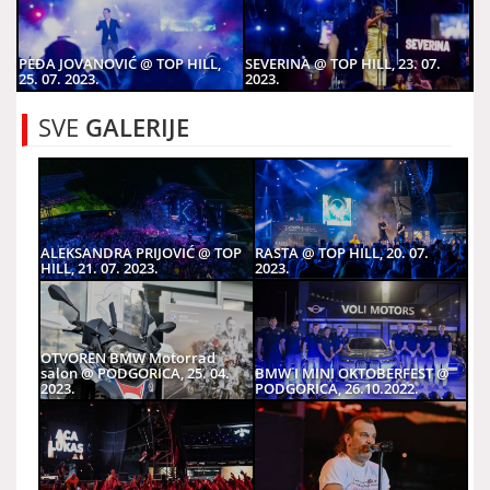
PEĐA JOVANOVIĆ @ TOP HILL,
SEVERINA @ TOP HILL, 23. 07.
25. 07. 2023.
2023.
SVE
GALERIJE
ALEKSANDRA PRIJOVIĆ @ TOP
RASTA @ TOP HILL, 20. 07.
HILL, 21. 07. 2023.
2023.
OTVOREN BMW Motorrad
salon @ PODGORICA, 25. 04.
BMW I MINI OKTOBERFEST @
2023.
PODGORICA, 26.10.2022.