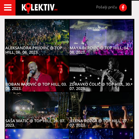
Pošalji priču
ALEKSANDRA PRIJOVIĆ @ TOP
MAYA BEROVIĆ @ TOP HILL, 04.
HILL, 06. 08. 2023.
08. 2023.
BOBAN RAJOVIĆ @ TOP HILL, 03.
ZDRAVKO ČOLIĆ @ TOP HILL, 30.
08. 2023.
07. 2023.
SAŠA MATIĆ @ TOP HILL, 28. 07.
JELENA ROZGA @ TOP HILL, 27.
2023.
07. 2023.