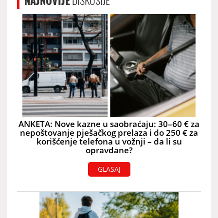
NAJNOVIJE
DISKUSIJE
ANKETA: Nove kazne u saobraćaju: 30–60 € za
nepoštovanje pješačkog prelaza i do 250 € za
korišćenje telefona u vožnji – da li su
opravdane?
GLASAJ