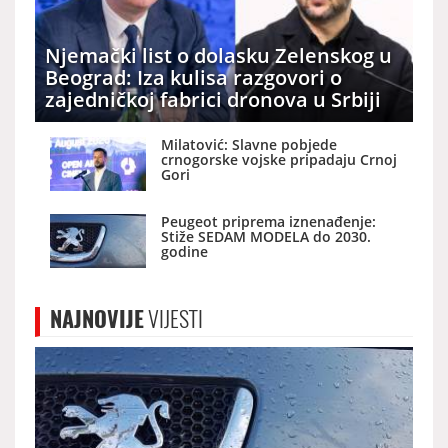
Njemački list o dolasku Zelenskog u
Beograd: Iza kulisa razgovori o
zajedničkoj fabrici dronova u Srbiji
Milatović: Slavne pobjede
crnogorske vojske pripadaju Crnoj
Gori
Peugeot priprema iznenađenje:
Stiže SEDAM MODELA do 2030.
godine
NAJNOVIJE
VIJESTI