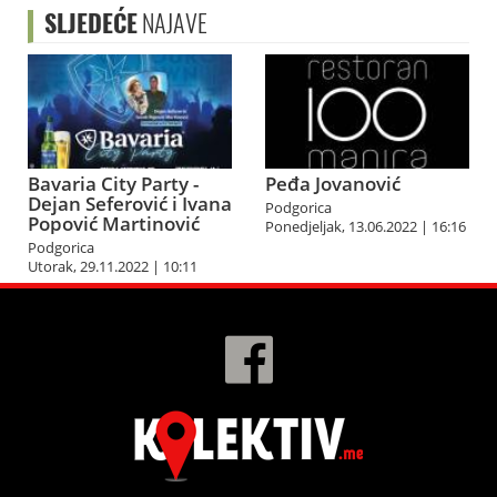
SLJEDEĆE
NAJAVE
Bavaria City Party -
Peđa Jovanović
Dejan Seferović i Ivana
Podgorica
Popović Martinović
Ponedjeljak, 13.06.2022 | 16:16
Podgorica
Utorak, 29.11.2022 | 10:11