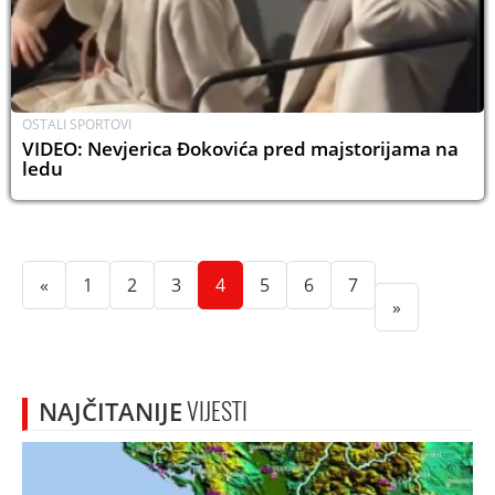
OSTALI SPORTOVI
VIDEO: Nevjerica Đokovića pred majstorijama na
ledu
(current)
(current)
(current)
(current)
(current)
(current)
(current)
«
1
2
3
4
5
6
7
»
NAJČITANIJE
VIJESTI