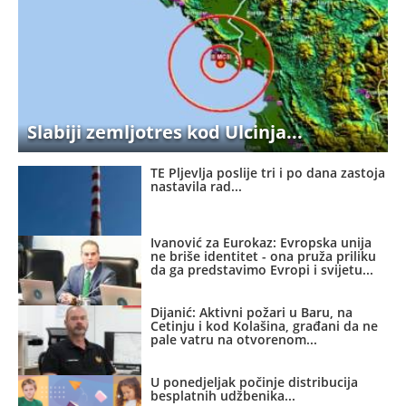
Slabiji zemljotres kod Ulcinja
TE Pljevlja poslije tri i po dana zastoja
nastavila rad
Ivanović za Eurokaz: Evropska unija
ne briše identitet - ona pruža priliku
da ga predstavimo Evropi i svijetu
Dijanić: Aktivni požari u Baru, na
Cetinju i kod Kolašina, građani da ne
pale vatru na otvorenom
U ponedjeljak počinje distribucija
besplatnih udžbenika