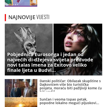
NAJNOVIJE
VIJESTI
Pobjednica Eurosonga i jedan od
najvećih di-džejeva svijeta predvode
novi talas imena za Exitovo veliko
finale ljeta u Budvi
Danski političar: Obilazak skupštine s
Dajkovićem više bio turistička
posjeta, moraću biti pažljiviji kome ću
biti vodič
Sunčan i veoma topao petak,
popodne lokalno mogući pljuskovi