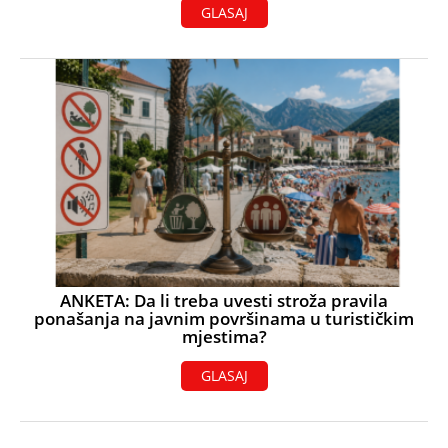
GLASAJ
ANKETA: Da li treba uvesti stroža pravila
ponašanja na javnim površinama u turističkim
mjestima?
GLASAJ