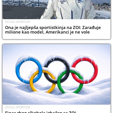
OSTALI SPORTOVI
Ona je najljepša sportistkinja na ZOI: Zarađuje
milione kao model, Amerikanci je ne vole
OSTALI SPORTOVI
Finac zbog alkohola izbačen sa ZOI