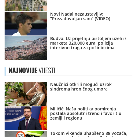
Novi Nadal nezaustavljiv:
"Prezadovoljan sam" (VIDEO)
Budva: Uz prijetnju pištoljem uzeli iz
marketa 320.000 eura, policija
intezivno traga za počiniocima
NAJNOVIJE
VIJESTI
Naučnici otkrili mogući uzrok
sindroma hroničnog umora
Miličić: Naša politika pomirenja
postala apsolutni trend i favorit u
zemlji i regionu
Tokom vikenda uhapšeno 88 vozača,