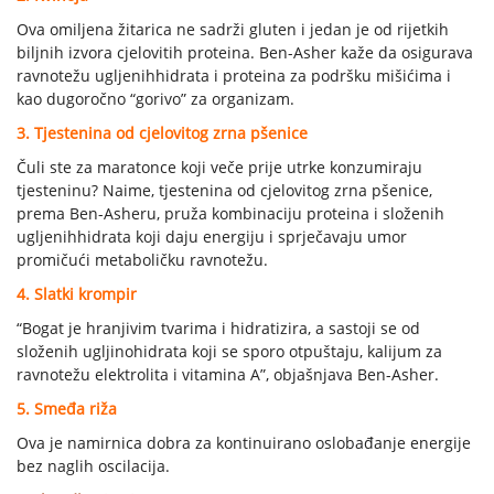
Ova omiljena žitarica ne sadrži gluten i jedan je od rijetkih
biljnih izvora cjelovitih proteina. Ben-Asher kaže da osigurava
ravnotežu ugljenihhidrata i proteina za podršku mišićima i
kao dugoročno “gorivo” za organizam.
3. Tjestenina od cjelovitog zrna pšenice
Čuli ste za maratonce koji veče prije utrke konzumiraju
tjesteninu? Naime, tjestenina od cjelovitog zrna pšenice,
prema Ben-Asheru, pruža kombinaciju proteina i složenih
ugljenihhidrata koji daju energiju i sprječavaju umor
promičući metaboličku ravnotežu.
4. Slatki krompir
“Bogat je hranjivim tvarima i hidratizira, a sastoji se od
složenih ugljinohidrata koji se sporo otpuštaju, kalijum za
ravnotežu elektrolita i vitamina A”, objašnjava Ben-Asher.
5. Smeđa riža
Ova je namirnica dobra za kontinuirano oslobađanje energije
bez naglih oscilacija.