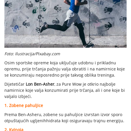
Foto: Ilustracija/Pixabay.com
Osim sportske opreme koja uključuje udobnu i prikladnu
opremu, prije trčanja pažnju valja obratiti i na namirnice koje
se konzumiraju neposredno prije takvog oblika treninga.
Dijetetičar
Lon Ben-Asher
, za Pure Wow je otkrio najbolje
namirnice koje valja konzumirati prije trčanja, ali i one koje bi
valjalo izbjeći.
1. Zobene pahuljice
Prema Ben-Asheru, zobene su pahuljice izvrstan izvor sporo
otpuštajućih ugljenihhidrata koji osiguravaju trajnu energiju.
2. Kvinoja