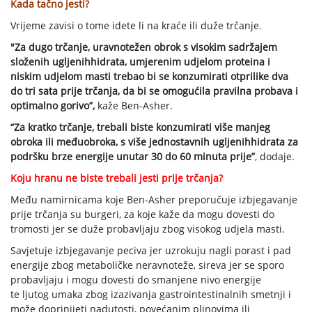
Kada tačno jesti?
Vrijeme zavisi o tome idete li na kraće ili duže trčanje.
"Za dugo trčanje, uravnotežen obrok s visokim sadržajem
složenih ugljenihhidrata, umjerenim udjelom proteina i
niskim udjelom masti trebao bi se konzumirati otprilike dva
do tri sata prije trčanja, da bi se omogućila pravilna probava i
optimalno gorivo”,
kaže Ben-Asher.
“Za kratko trčanje, trebali biste konzumirati više manjeg
obroka ili međuobroka, s više jednostavnih ugljenihhidrata za
podršku brze energije unutar 30 do 60 minuta prije”
, dodaje.
Koju hranu ne biste trebali jesti prije trčanja?
Među namirnicama koje Ben-Asher preporučuje izbjegavanje
prije trčanja su burgeri, za koje kaže da mogu dovesti do
tromosti jer se duže probavljaju zbog visokog udjela masti.
Savjetuje izbjegavanje peciva jer uzrokuju nagli porast i pad
energije zbog metaboličke neravnoteže, sireva jer se sporo
probavljaju i mogu dovesti do smanjene nivo energije
te ljutog umaka zbog izazivanja gastrointestinalnih smetnji i
može doprinijeti nadutosti, povećanim plinovima ili