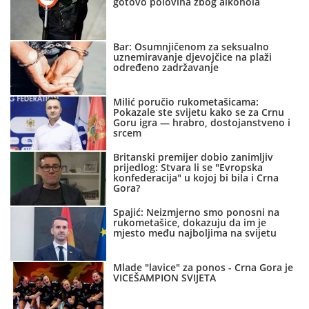
gotovo polovina zbog alkohola
Bar: Osumnjičenom za seksualno
uznemiravanje djevojčice na plaži
određeno zadržavanje
Milić poručio rukometašicama:
Pokazale ste svijetu kako se za Crnu
Goru igra — hrabro, dostojanstveno i
srcem
Britanski premijer dobio zanimljiv
prijedlog: Stvara li se "Evropska
konfederacija" u kojoj bi bila i Crna
Gora?
Spajić: Neizmjerno smo ponosni na
rukometašice, dokazuju da im je
mjesto među najboljima na svijetu
Mlade "lavice" za ponos - Crna Gora je
VICEŠAMPION SVIJETA