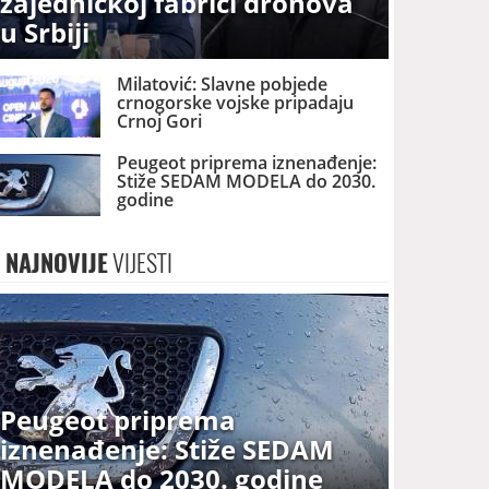
zajedničkoj fabrici dronova
u Srbiji
Milatović: Slavne pobjede
crnogorske vojske pripadaju
Crnoj Gori
Peugeot priprema iznenađenje:
Stiže SEDAM MODELA do 2030.
godine
NAJNOVIJE
VIJESTI
Peugeot priprema
iznenađenje: Stiže SEDAM
MODELA do 2030. godine