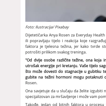
Foto: Ilustracija/ Pixabay
Dijetetičarka Anya Rosen za Everyday Health po
ili popravljaju tijelo i reakcija koje razgrađ
faktora je tjelesna težina, jer kako tvrde st
potrošiti prilikom svakog treninga.
"Od dvije osobe različite težine, ona koja i
utrošak energije pri kretanju. Vaše tijelo sa
što može dovesti do stagnacije u gubitku te
gubite na težini hormoni mogu potaknuti osj
Rosen.
Ona savjetuje da u slučaju da želite izgubiti n
specijalizovan za mršavljenje i može vam pomoći
Takođe, jedan od bitnih faktora u procesu 