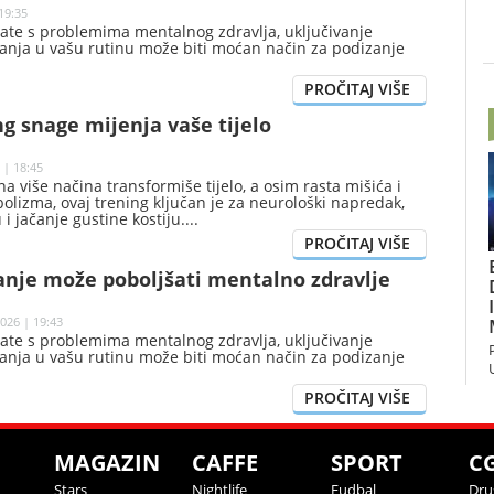
19:35
ate s problemima mentalnog zdravlja, uključivanje
banja u vašu rutinu može biti moćan način za podizanje
g snage mijenja vaše tijelo
 | 18:45
a više načina transformiše tijelo, a osim rasta mišića i
lizma, ovaj trening ključan je za neurološki napredak,
 i jačanje gustine kostiju.
anje može poboljšati mentalno zdravlje
026 | 19:43
ate s problemima mentalnog zdravlja, uključivanje
banja u vašu rutinu može biti moćan način za podizanje
MAGAZIN
CAFFE
SPORT
C
Stars
Nightlife
Fudbal
Dru