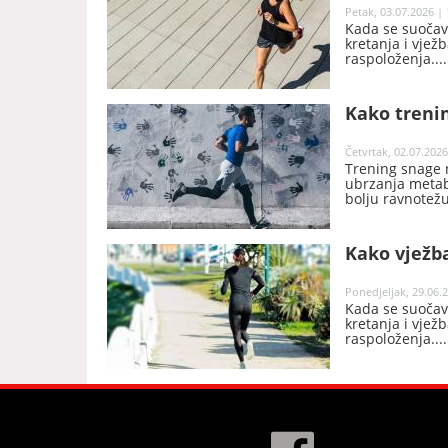
Petak, 03.07.2026 | 
Kada se suočav
kretanja i vjež
raspoloženja.
Kako trenin
Četvrtak, 02.07.2026
Trening snage n
ubrzanja metabo
bolju ravnotežu
Kako vježb
Ponedjeljak, 29.06.2
Kada se suočav
kretanja i vjež
raspoloženja.