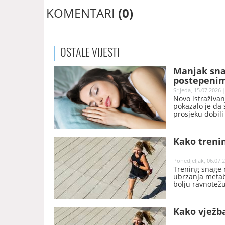
KOMENTARI
(0)
OSTALE
VIJESTI
Manjak sna
postepenim
Srijeda, 15.07.2026 
Novo istraživan
pokazalo je da 
prosjeku dobili
Kako trenin
Ponedjeljak, 06.07.2
Trening snage n
ubrzanja metabo
bolju ravnotežu
Kako vježb