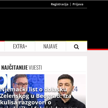
Registracija
Prijava
EXTRA+
NAJAVE
NAJČITANIJE
VIJESTI
Njemački list o dolasku
Zelenskog u Beograd: Iza
kulisa razgovori o