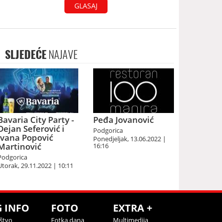
GLASAJ
SLJEDEĆE
NAJAVE
Bavaria City Party -
Peđa Jovanović
Dejan Seferović i
Podgorica
Ivana Popović
Ponedjeljak, 13.06.2022 |
Martinović
16:16
Podgorica
Utorak, 29.11.2022 | 10:11
G INFO
FOTO
EXTRA +
štvo
Fotka dana
Multimedija