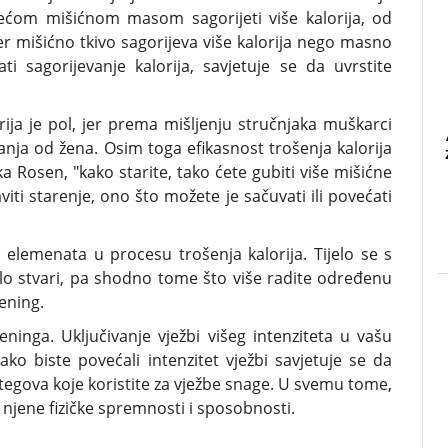
ećom mišićnom masom sagorijeti više kalorija, od
er mišićno tkivo sagorijeva više kalorija nego masno
ti sagorijevanje kalorija, savjetuje se da uvrstite
ija je pol, jer prema mišljenju stručnjaka muškarci
anja od žena. Osim toga efikasnost trošenja kalorija
rka Rosen, "kako starite, tako ćete gubiti više mišićne
ti starenje, ono što možete je sačuvati ili povećati
 elemenata u procesu trošenja kalorija. Tijelo se s
lo stvari, pa shodno tome što više radite određenu
rening.
reninga. Uključivanje vježbi višeg intenziteta u vašu
ako biste povećali intenzitet vježbi savjetuje se da
 tegova koje koristite za vježbe snage. U svemu tome,
 njene fizičke spremnosti i sposobnosti.