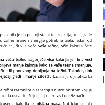
jasnila je da postoji stalni tok reakcija, koje grade
uju zalihe hrane i energije potrebne tijelu. Jedan od
ručnjaci, što je veća vaša težina, više kalorija ćete
ma veću težinu sagorjeće više kalorija jer ima veći
gorijeva manje kalorija kako se vaša težina smanjuje,
žine ili ponovnog dobijanja na težini. Također, dok
ećaj gladi i manje sitosti"
, kazala je dijetetičarka
a težini razmislite o saradnji s nutricionistom koji je
 da ostvarite željeni cilj na zdrav i održiv način.
trošenja kalorija je
mišićna masa
. Nutricionistkinja