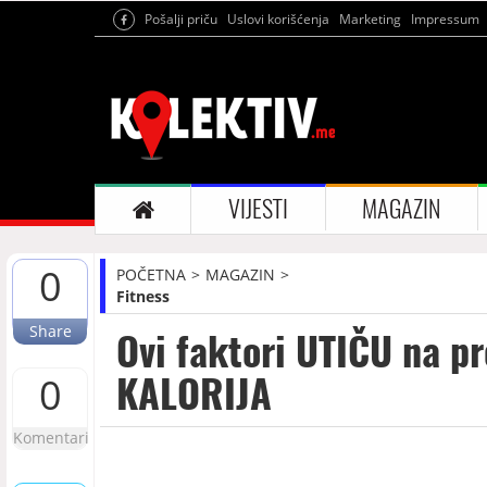
Pošalji priču
Uslovi korišćenja
Marketing
Impressum
VIJESTI
MAGAZIN
0
POČETNA
MAGAZIN
Fitness
Share
Ovi faktori UTIČU na p
KALORIJA
0
Komentari