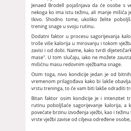
Jenaed Brodell pojašnjava da će osobe s v
nekoga ko ima istu težinu, ali manje mišića j
tkivo. Shodno tome, ukoliko želite poboljša
trening snage u svoju rutinu.
Dodatni faktor u procesu sagorijevanja kalor
troše više kalorija u mirovanju i tokom vježb
zavisi i od dobi. Naime, kako tvrdi dijetetiča
mase". U tom slučaju, iako ne možete zaustavi
mišićnu masu redovnim vježbama snage.
Osim toga, nivo kondicije jedan je od bitnih
vremenom prilagođava kako bi lakše obavlja
vrstu treninga, to će vam biti lakše odraditi t
Bitan faktor osim kondicije je i intenzitet t
rutinu poboljšaće sagorijevanje kalorija, a k
povećate brzinu izvođenja vježbi, kao i težinu
vrste vježbi zavise od ciljeva određene osobe,