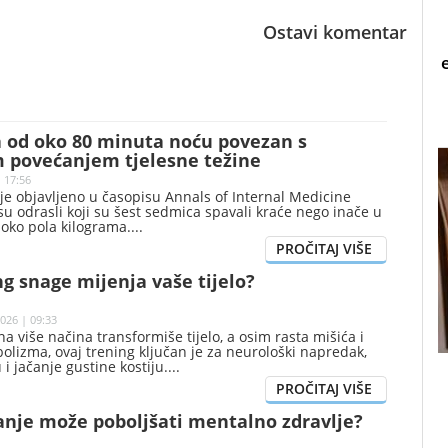
Ostavi komentar
 od oko 80 minuta noću povezan s
 povećanjem tjelesne težine
| 17:56
je objavljeno u časopisu Annals of Internal Medicine
su odrasli koji su šest sedmica spavali kraće nego inače u
 oko pola kilograma.
g snage mijenja vaše tijelo?
026 | 09:33
a više načina transformiše tijelo, a osim rasta mišića i
lizma, ovaj trening ključan je za neurološki napredak,
 i jačanje gustine kostiju.
anje može poboljšati mentalno zdravlje?