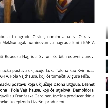
lobusa i nagrade Olivier, nominovana za Oskara i
vu MekGonagal; nominovan za nagrade Emi i BAFTA
i Rubeusa Hagrida. Svi oni će biti redovni članovi
umačka postava uključuje Luka Talona kao Kvirinusa
FTA, Pola Vajthausa, koji će tumačiti Argusa Filča.
ačku postavu koja uključuje Džona Litgoua, Dženet
ona i Pola Vajt hausa, koji će utjeloviti Dambldora,
zjavili su Frančeska Gardiner, izvršna producentkinja
j nekoliko epizoda i izvršni producent.