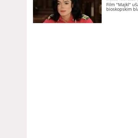
Film "Majkl" uša
bioskopskim bl