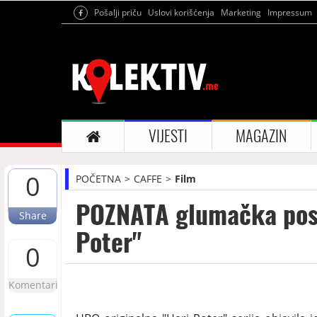
Pošalji priču
Uslovi korišćenja
Marketing
Impressum
VIJESTI
MAGAZIN
0
POČETNA
CAFFE
Film
POZNATA glumačka post
Share
Poter"
0
Komentari