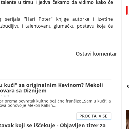
 talente u timu i jedva čekamo da vidimo kako će
g serijala "Hari Poter" knjige autorke i izvršne
 uzbudljivu i talentovanu glumačku postavu koja će
Ostavi komentar
u kući" sa originalnim Kevinom? Mekoli
govara sa Diznijem
| 13:03
riprema povratak kultne božićne franšize „Sam u kući“, a
ova ponovo je Mekoli Kalkin.
avak koji se iščekuje - Objavljen tizer za