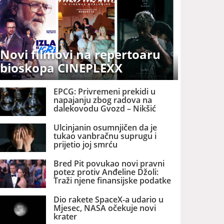
Novi filmovi na repertoaru
bioskopa CINEPLEXX
EPCG: Privremeni prekidi u
napajanju zbog radova na
dalekovodu Gvozd – Nikšić
Ulcinjanin osumnjičen da je
tukao vanbračnu suprugu i
prijetio joj smrću
Bred Pit povukao novi pravni
potez protiv Anđeline Džoli:
Traži njene finansijske podatke
Dio rakete SpaceX-a udario u
Mjesec, NASA očekuje novi
krater