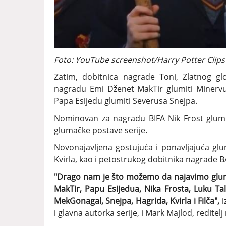
Foto: YouTube screenshot/Harry Potter Clips
Zatim, dobitnica nagrade Toni, Zlatnog g
nagradu Emi Dženet MakTir glumiti Miner
Papa Esijedu glumiti Severusa Snejpa.
Nominovan za nagradu BIFA Nik Frost glumit
glumačke postave serije.
Novonajavljena gostujuća i ponavljajuća gl
Kvirla, kao i petostrukog dobitnika nagrade BA
"Drago nam je što možemo da najavimo glum
MakTir, Papu Esijedua, Nika Frosta, Luku Tal
MekGonagal, Snejpa, Hagrida, Kvirla i Filča",
i
i glavna autorka serije, i Mark Majlod, reditel