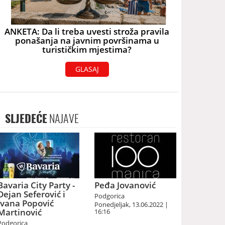
ANKETA: Da li treba uvesti stroža pravila
ponašanja na javnim površinama u
turističkim mjestima?
GLASAJ
SLJEDEĆE
NAJAVE
Bavaria City Party -
Peđa Jovanović
Dejan Seferović i
Podgorica
Ivana Popović
Ponedjeljak, 13.06.2022 |
Martinović
16:16
Podgorica