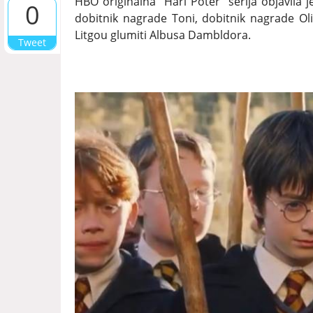
HBO originalna "Hari Poter" serija objavila 
0
dobitnik nagrade Toni, dobitnik nagrade O
Litgou glumiti Albusa Dambldora.
Tweet