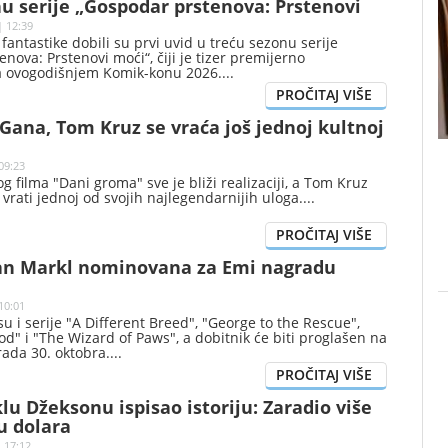
u serije „Gospodar prstenova: Prstenovi
| 12:39
 fantastike dobili su prvi uvid u treću sezonu serije
nova: Prstenovi moći“, čiji je tizer premijerno
a ovogodišnjem Komik-konu 2026.
ana, Tom Kruz se vraća još jednoj kultnoj
09:23
g filma "Dani groma" sve je bliži realizaciji, a Tom Kruz
vrati jednoj od svojih najlegendarnijih uloga.
an Markl nominovana za Emi nagradu
10:01
su i serije "A Different Breed", "George to the Rescue",
" i "The Wizard of Paws", a dobitnik će biti proglašen na
rada 30. oktobra.
lu Džeksonu ispisao istoriju: Zaradio više
u dolara
| 17:12