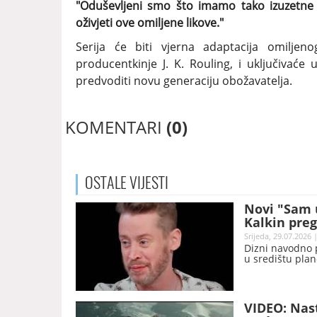
"Oduševljeni smo što imamo tako izuzetne
oživjeti ove omiljene likove."
Serija će biti vjerna adaptacija omiljeno
producentkinje J. K. Rouling, i uključivaće
predvoditi novu generaciju obožavatelja.
KOMENTARI
(0)
OSTALE
VIJESTI
Novi "Sam 
Kalkin pre
Srijeda, 29.07.2026 
Dizni navodno p
u središtu plan
VIDEO: Nast