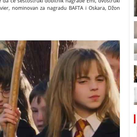
je da će šestostruki dobitnik nagrade Emi, dvostruki
livier, nominovan za nagradu BAFTA i Oskara, Džon