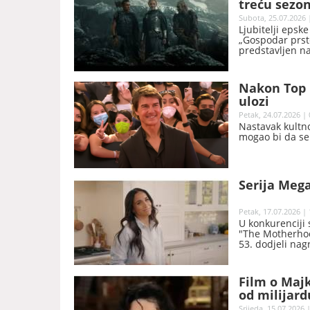
treću sezon
moći“
Subota, 25.07.2026 
Ljubitelji epske
„Gospodar prste
predstavljen n
Nakon Top G
ulozi
Petak, 24.07.2026 | 
Nastavak kultno
mogao bi da se 
Serija Meg
Petak, 17.07.2026 | 
U konkurenciji 
"The Motherhood
53. dodjeli nag
Film o Majk
od milijard
Srijeda, 15.07.2026 