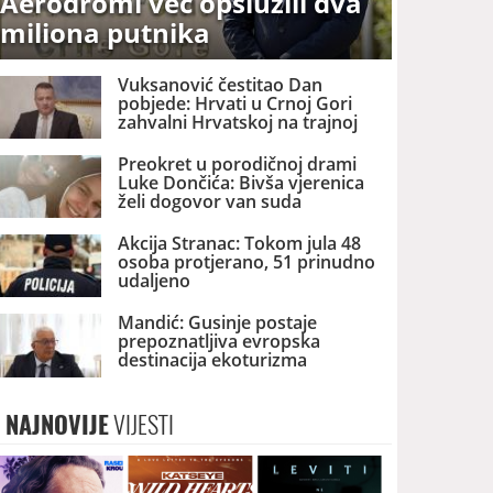
Aerodromi već opslužili dva
miliona putnika
Vuksanović čestitao Dan
pobjede: Hrvati u Crnoj Gori
zahvalni Hrvatskoj na trajnoj
brizi i podršci
Preokret u porodičnoj drami
Luke Dončića: Bivša vjerenica
želi dogovor van suda
Akcija Stranac: Tokom jula 48
osoba protjerano, 51 prinudno
udaljeno
Mandić: Gusinje postaje
prepoznatljiva evropska
destinacija ekoturizma
NAJNOVIJE
VIJESTI